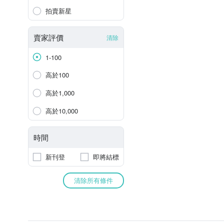
拍賣新星
賣家評價
清除
1-100
高於100
高於1,000
高於10,000
時間
新刊登
即將結標
清除所有條件