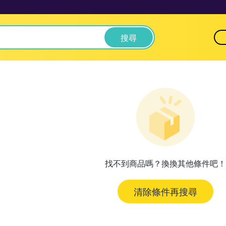
搜尋
找不到商品嗎？換換其他條件吧！
清除條件再搜尋