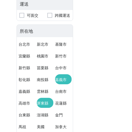
運送
可面交
跨國運送
所在地
台北市
新北市
基隆市
宜蘭縣
桃園市
新竹市
新竹縣
苗栗縣
台中市
彰化縣
南投縣
嘉義市
嘉義縣
雲林縣
台南市
高雄市
屏東縣
花蓮縣
台東縣
澎湖縣
金門
馬祖
美國
加拿大