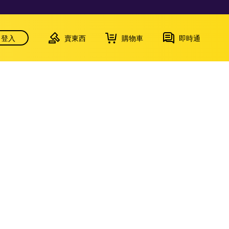
登入
賣東西
購物車
即時通