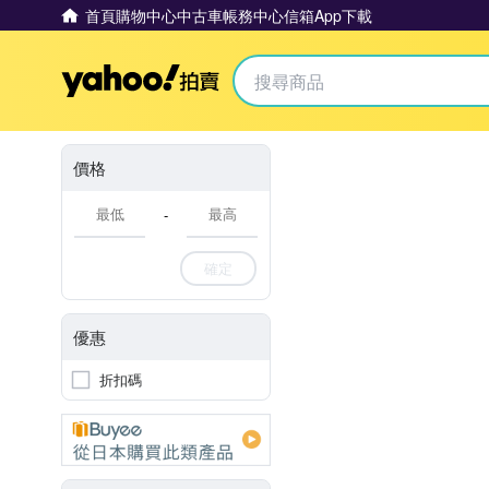
首頁
購物中心
中古車
帳務中心
信箱
App下載
Yahoo拍賣
價格
-
確定
優惠
折扣碼