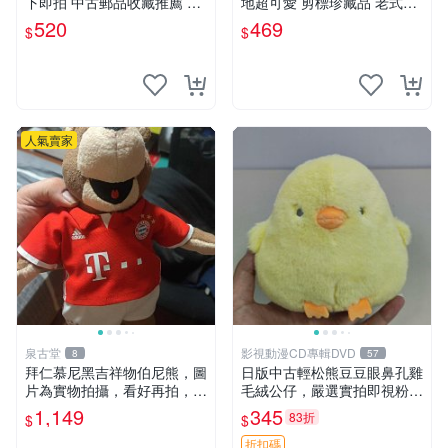
下即拍 中古郵品收藏推薦 郵
地超可愛 剪標珍藏品 老式毛
票 郵電熊 日本
巾質地 安撫熊 款式
520
469
$
$
人氣賣家
泉古堂
影視動漫CD專輯DVD
8
57
拜仁慕尼黑吉祥物伯尼熊，圖
日版中古輕松熊豆豆眼鼻孔雞
片為實物拍攝，看好再拍，不
毛絨公仔，嚴選實拍即視粉絲
退不換-187978
必買 公仔紙箱氣泡膜精心包
1,149
345
83折
$
$
裝快速發貨 輕松熊 公仔 雞毛
絨
折扣碼