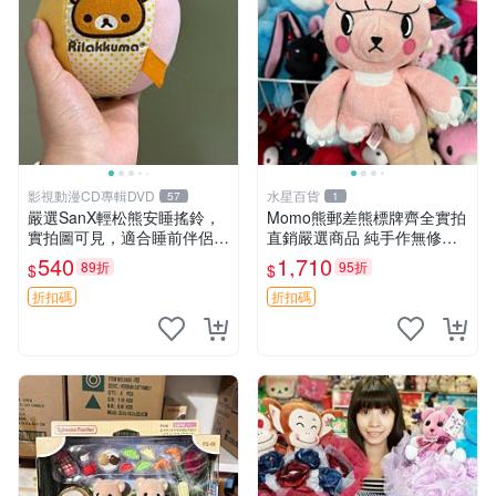
影視動漫CD專輯DVD
水星百貨
57
1
嚴選SanX輕松熊安睡搖鈴，
Momo熊郵差熊標牌齊全實拍
實拍圖可見，適合睡前伴侶，
直銷嚴選商品 純手作無修圖
Picks安撫好物 0325 懸吊 電
可收藏 郵差熊 Momo熊 標牌
540
1,710
89折
95折
$
$
腦
商品
折扣碼
折扣碼