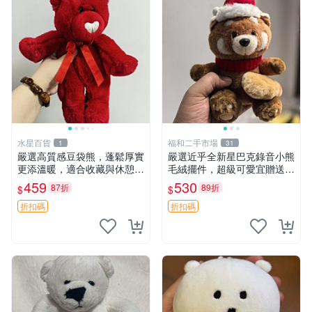
水星百貨
福和二手市場
1
31
嚴選高質感豆袋熊，蓬鬆厚實
嚴選近乎全新星巴克錄音小熊
更添溫暖，適合收藏與休憩。
毛絨擺件，超級可愛宜贈送掛
前胸填充飽滿，背部亦具優雅
飾 錄音小熊 毛絨擺件 贈品
459
530
87折
89折
$
$
設計。 豆袋熊 保暖 溫柔 蓬
松
折扣碼
折扣碼