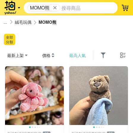
MOMO熊
登
絨毛玩偶
MOMO熊
全部
分類
最新上架
價格
最高人氣