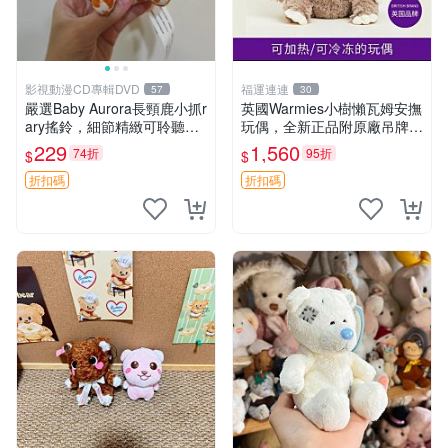
影視動漫CD專輯DVD
福運連連
57
30
嚴選Baby Aurora長頸鹿小抓r
英國Warmies小樹懶瓦姆安撫
ary搖鈴，細節精緻可聆聽清
玩偶，全新正品附原廠吊牌與
脆鈴音 軟萌可愛 定制紀念 金
防塵袋，內藏薰衣草可加熱，
229
1,560
74折
95折
$
$
屬搖鈴 新手媽咪推薦 長頸鹿
適合各個年齡層，冷暖兩用享
抓rary 搖鈴
受抱抱樂趣，不容錯過嚴選好
折扣碼
折扣碼
物 溫暖 冷感