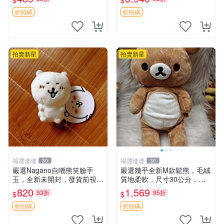
$
$
送。 成色如圖可放心購買，
ion！巴塞羅、 Origami熊、J
輕微瑕疵和臟污不影響使用。
elly
折扣碼
折扣碼
安撫熊 中古玩偶 毛
拍賣新星
拍賣新星
福運連連
福運連連
30
30
嚴選Nagano自嘲熊笑臉手
嚴選幾乎全新M款鬆熊，毛絨
玉，全新未開封，發貨前視頻
質地柔軟，尺寸30公分，做
確認，海南 廣西 貴州 嚴選N
工精緻可愛，適合收藏或贈送
820
1,569
93折
95折
$
$
agano自嘲熊笑臉手玉，全新
親友。中古使用痕跡，手感依
未開封，發貨前視頻確認，四
然優良。 鬆熊 嬰熊 毛玩偶
折扣碼
折扣碼
川 重慶 內