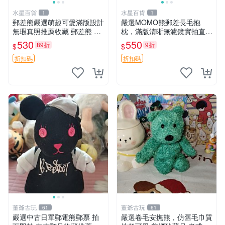
水星百貨
水星百貨
1
1
郵差熊嚴選萌趣可愛滿版設計
嚴選MOMO熊郵差長毛抱
無瑕真照推薦收藏 郵差熊 熊
枕，滿版清晰無濾鏡實拍直
抱枕 紅薯啵啵間
銷。每周新品到貨，不容錯
530
550
89折
9折
$
$
過！ 郵差熊 長毛 抱枕
折扣碼
折扣碼
董爺古玩
董爺古玩
61
61
嚴選中古日單郵電熊郵票 拍
嚴選卷毛安撫熊，仿舊毛巾質