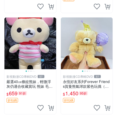
影視動漫CD專輯DVD
影視動漫CD專輯DVD
57
57
嚴選40㎝條紋熊妹，輕微浮
永恆好友系列Forever Friend
灰仍適合收藏賞玩 熊妹 毛絨
s賀曼熊氣球款紫色玩偶（鼻
玩具 浮雕熊
子稍有磨損） 中古玩具 氣球
659
1,450
91折
95折
$
$
熊 玩偶
折扣碼
折扣碼