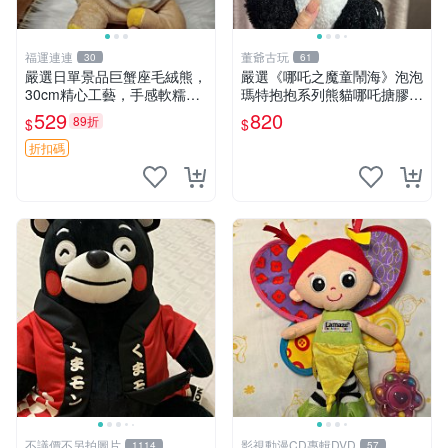
福運連連
董爺古玩
30
61
嚴選日單景品巨蟹座毛絨熊，
嚴選《哪吒之魔童鬧海》泡泡
30cm精心工藝，手感軟糯推
瑪特抱抱系列熊貓哪吒搪膠臉
薦收藏送人 巨蟹座 毛絨玩具
毛絨， STATE：如圖顯示 哪
529
820
89折
$
$
精緻做工
吒 毛絨公仔 泡泡瑪特
折扣碼
不議價不另拍圖片
影視動漫CD專輯DVD
1114
57