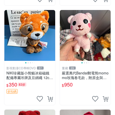
影視動漫CD專輯DVD
董藏
57
29
NIKI珍藏版小熊貓冰箱磁鐵
嚴選萬代Bandai郵電熊momo
配備專屬吊牌及豆綁繩 12cm
mo玫瑰卷毛款，附原盒與吊
廢品嚴選 好評推薦 小熊貓冰
牌，粉嫩可愛入手即柔軟～
350
950
83折
$
$
箱貼 磁鐵掛件 冰箱飾品
玫瑰卷毛 郵電熊 正品
折扣碼