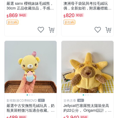
嚴選 sanx 櫻桃妹妹毛絨熊，
澳洲母子袋鼠與考拉毛絨玩
30cm 正品收藏佳品，手感極
偶，全新如初，附原廠標籤，
軟，適合贈送與收藏 櫻桃妹
手感極軟，適合贈送親朋好
869
820
94折
93折
$
$
妹、sanx、毛絨熊
友。袋鼠與考拉正版，精緻尺
寸，適合作為收藏或家飾擺
折扣碼
折扣碼
設，增添暖意。 母子、袋
鼠、
影視動漫CD專輯DVD
古色古香
57
40
嚴選中古安撫熊毛絨玩具，奶
Jellycat巴塞羅熊太陽裝坐高
瓶黃斑輕微污垢適合收藏。默
約22公分， Origami設計，來
認兩日發貨，全國快遞隨機派
自越南。嚴選 Recommendat
489
3,940
88折
95折