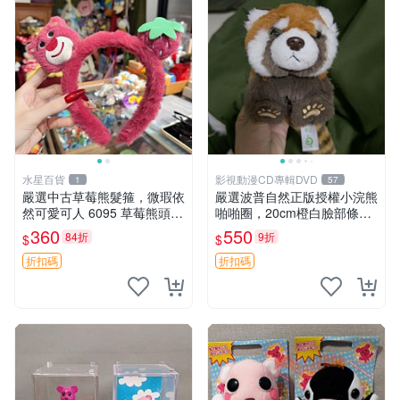
水星百貨
影視動漫CD專輯DVD
1
57
嚴選中古草莓熊髮箍，微瑕依
嚴選波普自然正版授權小浣熊
然可愛可人 6095 草莓熊頭飾
啪啪圈，20cm橙白臉部條紋
中古髮圈 熊寶 寶寶 娃娃熊髮
清晰，毛絨超萌贈品推薦。
360
550
84折
9折
$
$
箍 中古收藏 玩具髮夾
小浣熊 波普 圈環
折扣碼
折扣碼