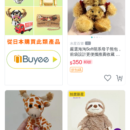
水星百貨
1
嚴選海淘Soft萌系母子熊包，
前袋設計更便攜推薦收藏 母
子熊 軟綿綿 包包
350
83折
$
折扣碼
拍賣新星