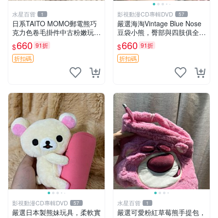
水星百貨
影視動漫CD專輯DVD
1
57
日系TAITO MOMO郵電熊巧
嚴選海淘Vintage Blue Nose
克力色卷毛掛件中古粉嫩玩偶
豆袋小熊，臀部與四肢俱全，
微瑕推薦 postpet momo 郵
坐高11公分，附原盒與吊牌
660
660
91折
91折
$
$
電熊 中古玩偶
收藏。藍鼻子小熊，值得擁有
玩具 憶熊
折扣碼
折扣碼
影視動漫CD專輯DVD
水星百貨
57
1
嚴選日本製熊妹玩具，柔軟實
嚴選可愛粉紅草莓熊手提包，