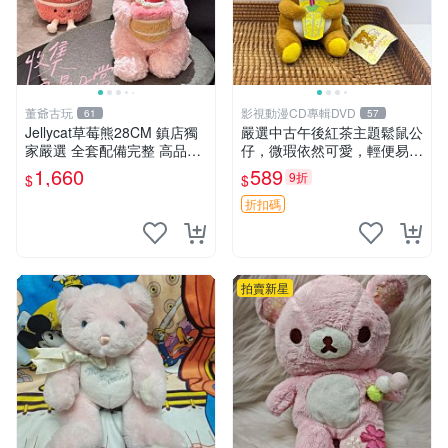
董爺古玩
影視動漫CD專輯DVD
61
57
Jellycat草莓熊28CM 鎮店獨
嚴選中古午後紅茶主題鬆鼠公
家嚴選 全套配備完整 高品質
仔，微瑕依然可愛，輕便易運
收藏好物 紋章 玩具熊 定制熊
送 二手收藏推薦 工廠直營 快
1,660
589
9折
$
$
遞到府 中古 玩偶 公仔
折扣碼
拍賣新星