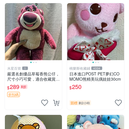
水星百貨
桃樂斯收藏鋪
1
4334
嚴選名創優品草莓香熊公仔，
日本進口POST PET夢幻CO
尺寸小巧可愛，適合收藏賞玩
MOMO熊精美玩偶娃娃30cm
30cm 玩具 公仔 草莓熊
289
250
8折
$
$
折扣碼
競標
剩2小時