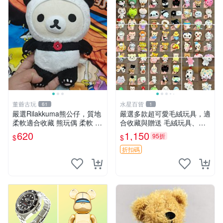
董爺古玩
水星百貨
61
1
嚴選Rilakkuma熊公仔，質地
嚴選多款超可愛毛絨玩具，適
柔軟適合收藏 熊玩偶 柔軟 公
合收藏與贈送 毛絨玩具、抱
仔 收藏
枕、公仔
620
1,150
95折
$
$
折扣碼