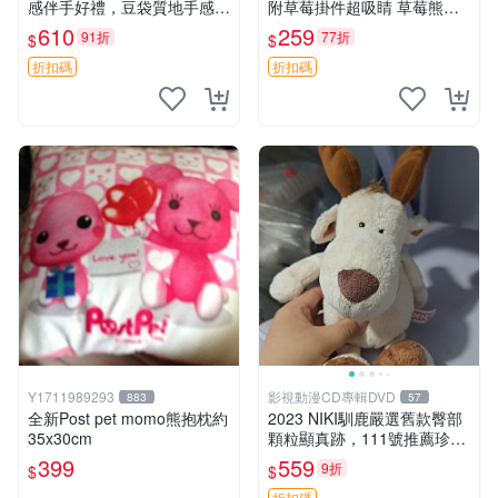
感伴手好禮，豆袋質地手感
附草莓掛件超吸睛 草莓熊手
佳，抱枕小熊 recom 推薦 白
提包 草莓掛件 可愛portunes
610
259
91折
77折
$
$
色豆袋 玩具
e
折扣碼
折扣碼
Y1711989293
影視動漫CD專輯DVD
883
57
全新Post pet momo熊抱枕約
2023 NIKI馴鹿嚴選舊款臀部
35x30cm
顆粒顯真跡，111號推薦珍藏
品 馴鹿 舊款 尾巴顆粒
399
559
9折
$
$
折扣碼