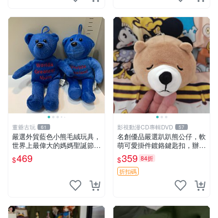
董爺古玩
影視動漫CD專輯DVD
61
57
嚴選外貿藍色小熊毛絨玩具，
名創優品嚴選趴趴熊公仔，軟
世界上最偉大的媽媽聖誕節推
萌可愛掛件鍍鉻鍵匙扣，辦公
薦禮物 五角星 兒童玩具 母親
放松好選擇 趴趴熊 鍍鉻鍵匙
469
359
84折
$
$
節
扣 萬用掛件
折扣碼