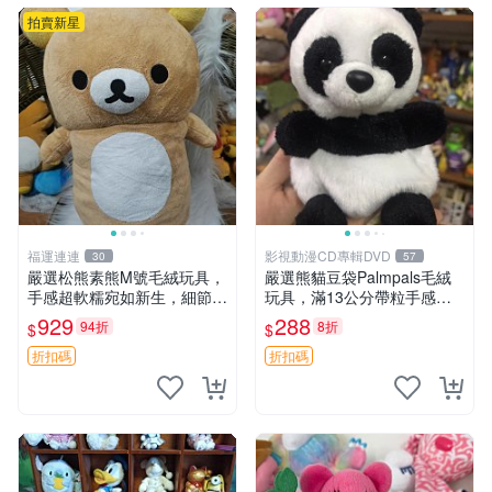
拍賣新星
福運連連
影視動漫CD專輯DVD
30
57
嚴選松熊素熊M號毛絨玩具，
嚴選熊貓豆袋Palmpals毛絨
手感超軟糯宛如新生，細節精
玩具，滿13公分帶粒手感極
緻完美無瑕，推薦送禮或珍
佳，電影主題周邊推薦 熊貓
929
288
94折
8折
$
$
藏，中古狀態保養得宜。 松
Palmpals 毛絨玩具 豆袋 劇場
熊 素熊 毛絨doll
版周邊
折扣碼
折扣碼