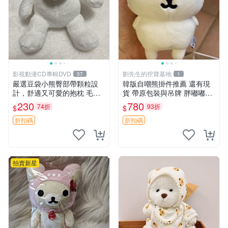
影視動漫CD專輯DVD
劉先生的挖寶基地
57
1
嚴選豆袋小熊臀部帶顆粒設
韓版自嘲熊掛件推薦 還有現
計，舒適又可愛的抱枕 毛絨
貨 帶原包裝與吊牌 胖嘟嘟超
抱枕、臀部按摩、坐墊
可愛 毛絨手感佳 小熊掛件 自
230
780
74折
93折
$
$
嘲抱枕 小熊抱枕
折扣碼
折扣碼
拍賣新星