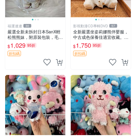
福運連連
影視動漫CD專輯DVD
30
57
嚴選全新未拆封日本SanX輕
全新嚴選坐姿莉娜熊伴嬰服，
松熊熊妹，附原裝包裝，毛絨
中古成色保養佳適宜收藏。無
質地極佳，細膩可愛，推薦收
盒子但品質完好，快速出貨。
1,029
1,750
95折
95折
$
$
藏兼送禮，適合女性好友或家
建議入手！ 中古 玩偶 滬漫
人，限量釋出。鬆熊、熊玩
折扣碼
折扣碼
偶、收藏品