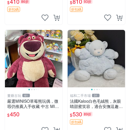
410
810
86折
93折
$
$
共賞。 麋鹿 豆袋 毛茸玩具
折扣碼
折扣碼
董爺古玩
福和二手市場
61
31
嚴選MINISO草莓熊玩偶，微
法國Kaloo白色毛絨熊，灰眼
瑕仍推薦入手收藏 中古 MINI
睛甜蜜笑容，適合安撫逗趣可
SO 草莓熊 玩具 收藏
愛，柔軟面料手感佳。14 白
450
530
89折
$
$
色安撫熊 毛絨玩具 寶寶逗樂
具
折扣碼