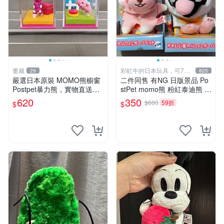
董藏
彩虹牛的日本玩具，可7取
29
825
付
嚴選日本原裝 MOMO熊櫥窗
二件同售 有NG 日版景品 Po
Postpet暴力熊，實物直送新
stPet momo熊 粉紅泰迪熊 妹
臺灣。MOMO熊 暴力熊 熊貓
妹 comomo 企鵝 娃娃 布偶
620
350
$600
59折
$
$
櫥窗
手指頭 娃娃