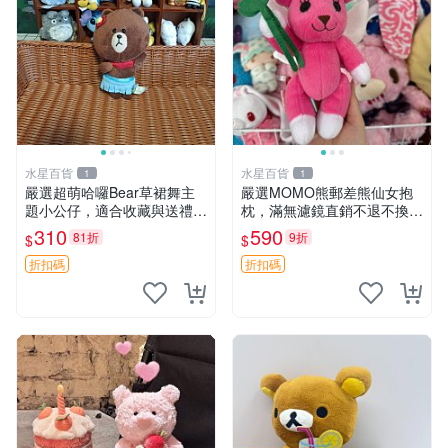
水星百貨
水星百貨
1
1
嚴選超萌哈囉Bear草裙舞主
嚴選MOMO熊郵差熊仙女抱
題小公仔，適合收藏與送禮 1
枕，滿無濾鏡直銷不退不換
00 克 哈囉Bear 草裙舞
經典造型可愛必備 紅薯啵啵
310
590
81折
9折
$
$
間抱枕 抱枕 時尚
折扣碼
折扣碼