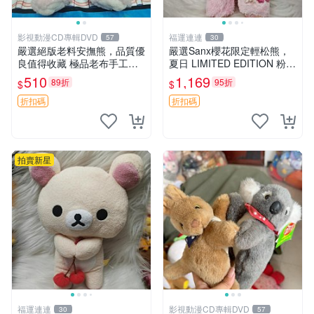
影視動漫CD專輯DVD
福運連連
57
30
嚴選絕版老料安撫熊，品質優
嚴選Sanx櫻花限定輕松熊，
良值得收藏 極品老布手工安
夏日 LIMITED EDITION 粉色
撫搖鈴玩具，適合哄睡寶貝
毛絨熊，背有拉鏈設計，肚內
510
1,169
89折
95折
$
$
超柔老料搖鈴熊，專為孩子設
填充豆袋，精致工藝呈現，狀
計的安心伴護 推薦絕版老布
態如新，適合收藏與送人 櫻
折扣碼
折扣碼
製工藝搖鈴熊，可當作童
花、
拍賣新星
福運連連
影視動漫CD專輯DVD
30
57