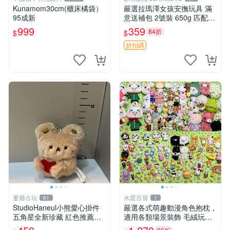
Kunamom30cm(櫃床橘袋）
嚴選拉瑪澤女孩安撫玩具 滿
95成新
意送補包 2號裝 650g 匹配嬰
幼童舒壓好伴侶 女孩專用 安
999
359
84折
$
$
心選擇 安撫玩偶 衝包 玩具
折扣碼
董爺古玩
水星百貨
61
1
StudioHaneul小熊愛心掛件
嚴選各式萌趣動漫角色抱枕，
五角星全新珍藏 紅色推薦收
適用各類場景裝飾 毛絨玩
藏 玩具掛飾 掛件 新品
具、卡通抱枕、趣味玩偶