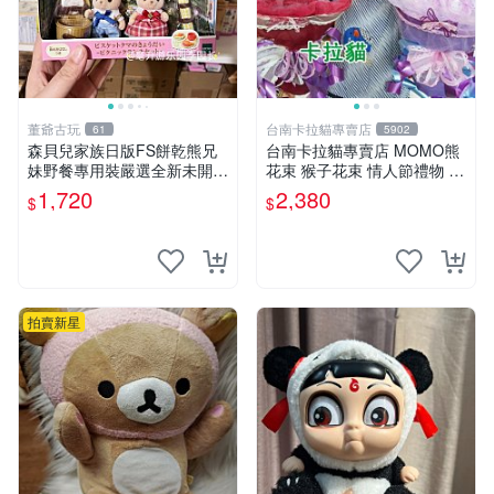
董爺古玩
台南卡拉貓專賣店
61
5902
森貝兒家族日版FS餅乾熊兄
台南卡拉貓專賣店 MOMO熊
妹野餐專用裝嚴選全新未開
花束 猴子花束 情人節禮物 二
封，包含兩組大童款紙盒裝，
選一 可繡字 可今天寄明天到
1,720
2,380
$
$
適合收藏與分享。 餅乾熊兄
妹、野餐、收藏
拍賣新星