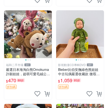
福和二手市場
影視動漫CD專輯DVD
31
57
嚴選日本海淘白熊Omokuma
Bieber比伯安撫綠色熊娃娃
許願娃娃，超萌可愛毛絨公仔
中古玩偶嚴選收藏款 微瑕輕
推薦收藏 白熊 Omokuma 毛
度使用 Bieber綠熊娃娃 中古
470
1,059
88折
95折
$
$
絨玩具 偽裝娃娃 玩具擺飾
玩偶 微瑕
折扣碼
折扣碼