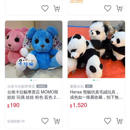
台南卡拉貓專賣店
董爺古玩
5902
61
台南卡拉貓專賣店 MOMO熊
Hansa 熊貓仿真毛絨玩具，
娃娃 玩偶 娃娃 粉色 藍色 2色
成色如一推薦收藏，拍下無疑
分售
心 熊貓 毛絨玩具 收藏
190
1,520
$
$
近期銷量1件