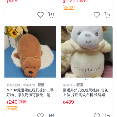
459
1,270
95折
$
$
折扣碼
影視動漫CD專輯DVD
董爺古玩
57
61
Miniso嚴選毛絨玩具裸熊二手
嚴選外銷安撫枕熊搖鈴 成色
好物，浮灰污漬可接受。請詳
上佳 採用高級布料 軟綿適合
閱照片再下單，售出不退不
收藏 安心選購 安撫枕 熊玩具
240
439
75折
$
$
換。全新品相收藏推薦。 裸
搖鈴
熊 毛絨玩具 收藏
折扣碼