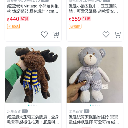
影視動漫CD專輯DVD
影視動漫CD專輯DVD
57
57
嚴選海淘 vintage 小熊迷你抱
嚴選小熊安撫巾，豆豆圓眼
枕 憶記臀部 豆包設計 4cm
睛，可愛又溫馨 超軟質安撫
高 推薦收藏 迷你豆包小熊、
巾，豆豆設計，哄睡好幫手
440
659
87折
91折
$
$
高臀部、豆袋抱枕
約克豆豆眼安撫巾 數碼豆豆
眼
折扣碼
折扣碼
水星百貨
水星百貨
1
1
嚴選超大蓬鬆豆袋麋鹿，全身
嚴選絨質安撫熊附搖鈴 寶寶
毛茸手感極佳推薦！屁股與四
最佳伴眠選擇 可愛可抱 絨毛
肢填充均勻，適合收藏與孩童
玩具 安撫熊 嬰兒用