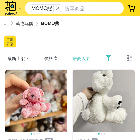
MOMO熊
登
絨毛玩偶
MOMO熊
全部
分類
最新上架
價格
最高人氣