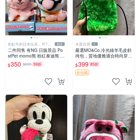
彩虹牛的日本玩具，可7取
水星百貨
825
1
付
二件同售 有NG 日版景品 Po
嚴選MO&Co.冷光綠羊毛皮斜
stPet momo熊 粉紅泰迪熊 妹
挎包，質地優雅適合時尚穿搭
妹 comomo 企鵝 娃娃 布偶
冷光綠 皮包 斜挎包
350
399
$600
59折
85折
$
$
手指頭 娃娃
折扣碼