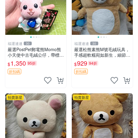
福運連連
福運連連
30
30
嚴選PostPet郵電熊Momo熊
嚴選松熊素熊M號毛絨玩具，
小天使中古毛絨公仔，帶標牌
手感超軟糯宛如新生，細節精
保存完好。絕版稀有少見收藏
緻完美無瑕，推薦送禮或珍
1,350
929
95折
94折
$
$
品，微瑕可接受，狀態如圖。
藏，中古狀態保養得宜。 松
所見即所得，毛絨精品嚴選推
熊 素熊 毛絨doll
折扣碼
折扣碼
薦。 中古收藏
拍賣新星
拍賣新星