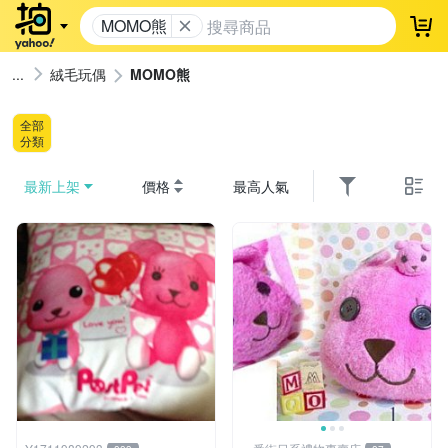
MOMO熊
登
絨毛玩偶
MOMO熊
全部
分類
最新上架
價格
最高人氣