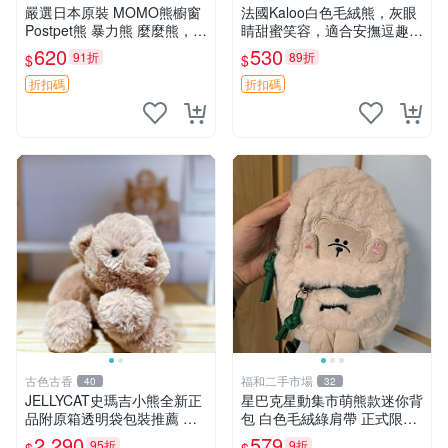
嚴選日本原裝 MOMO熊櫥窗
法國Kaloo白色毛絨熊，灰眼
Postpet熊 暴力熊 麼麼熊，實
睛甜蜜笑容，適合安撫逗趣可
物精緻收藏無損，二手誠意出
愛，柔軟面料手感佳。14 白
620
530
91折
89折
$
$
售 暴力熊 MOMO熊 日本版
色安撫熊 毛絨玩具 寶寶逗樂
櫥趣熊熊偶
具
折扣碼
折扣碼
古色古香
福和二手市場
40
32
JELLYCAT史瑪吉小熊全新正
星巴克星動集市萌熊款迷你背
品附原箱透明袋包裝推薦 透
包 白色毛絨綠肩帶 正式限量
明袋 包裝盒 史瑪吉小熊
版 新品 上市未拆封 尺寸約20
2,290
579
95折
9折