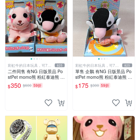
彩虹牛的日本玩具，可7取
彩虹牛的日本玩具，可7取
825
825
付
付
二件同售 有NG 日版景品 Po
單售 企鵝 有NG 日版景品 Po
stPet momo熊 粉紅泰迪熊 妹
stPet momo熊 粉紅泰迪熊 娃
妹 comomo 企鵝 娃娃 布偶
娃 布偶 手指頭 娃娃
350
175
$600
59折
$300
59折
$
$
手指頭 娃娃