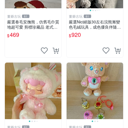
董爺古玩
董爺古玩
61
61
嚴選卷毛安撫熊，仿舊毛巾質
嚴選Nici絕版30左右浣熊漸變
地超可愛 剪標珍藏品 老式毛
色毛絨玩具，成色優良伴隨原
巾質地 安撫熊 款式
廠牌標 浣熊 玩具 毛絨
469
920
$
$
董爺古玩
董爺古玩
61
61