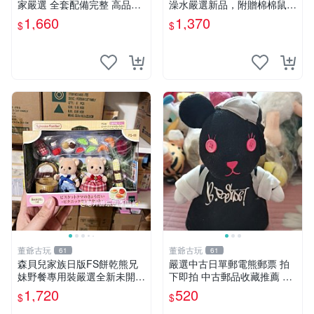
家嚴選 全套配備完整 高品質
澡水嚴選新品，附贈棉棉鼠媽
收藏好物 紋章 玩具熊 定制熊
媽與嬰兒及配件。-paper盒
1,660
1,370
$
$
裝，輕便設計方便攜帶。 棉
棉鼠 棉玩 公仔
董爺古玩
董爺古玩
61
61
森貝兒家族日版FS餅乾熊兄
嚴選中古日單郵電熊郵票 拍
妹野餐專用裝嚴選全新未開
下即拍 中古郵品收藏推薦 郵
封，包含兩組大童款紙盒裝，
票 郵電熊 日本
1,720
520
$
$
適合收藏與分享。 餅乾熊兄