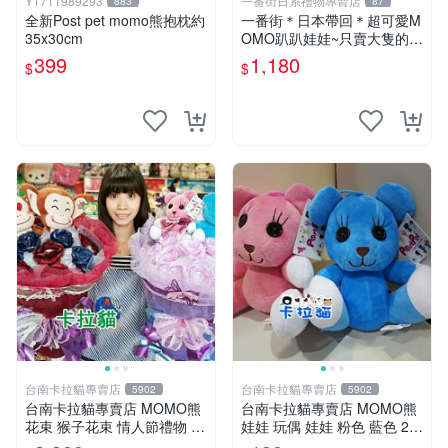
Y1711989293
一番街日系禮物專賣店
883
87
全新Post pet momo熊抱枕約
一番街＊日本帶回＊超可愛M
35x30cm
OMO趴趴娃娃~只賣大隻的1
號~單隻價～生日禮物
399
1,180
$
$
台南卡拉貓專賣店
台南卡拉貓專賣店
5902
5902
台南卡拉貓專賣店 MOMO熊
台南卡拉貓專賣店 MOMO熊
花束 猴子花束 情人節禮物 二
娃娃 玩偶 娃娃 粉色 藍色 2色
選一 可繡字 可今天寄明天到
分售