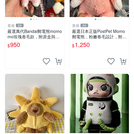
董藏
董藏
29
29
嚴選萬代Bandai郵電熊momo
嚴選日本正版PostPet Momo
mo玫瑰卷毛款，附原盒與吊
郵電熊，粉嫩卷毛設計，附原
牌，粉嫩可愛入手即柔軟～
裝包裝與吊牌，超Recomme
950
1,250
$
$
玫瑰卷毛 郵電熊 正品
nded收藏品 1095 玩偶 包裝