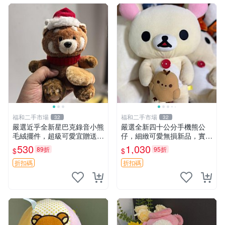
福和二手市場
福和二手市場
32
32
嚴選近乎全新星巴克錄音小熊
嚴選全新四十公分手機熊公
毛絨擺件，超級可愛宜贈送掛
仔，細緻可愛無損新品，實拍
飾 錄音小熊 毛絨擺件 贈品
展現萌趣風采 潘朵拉 熊抱枕
530
1,030
89折
95折
$
$
折扣碼
折扣碼