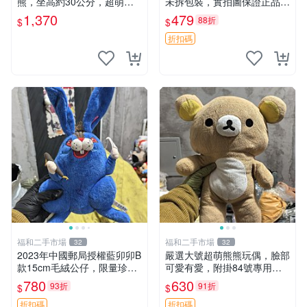
熊，坐高約30公分，超萌可
未拆包裝，實拍圖保證正品
愛收藏首選 天使郵電熊 Mom
豆袋玩具 嚴選 M家 豆袋熊
1,370
479
88折
$
$
o熊 玩具
折扣碼
福和二手市場
福和二手市場
32
32
2023年中國郵局授權藍卯卯B
嚴選大號超萌熊熊玩偶，臉部
款15cm毛絨公仔，限量珍藏
可愛有愛，附掛84號專用
版 毛絨玩具 新年禮品 藍卯卯
袋，適合收藏與送禮 寶寶熊
780
630
93折
91折
$
$
限量版 15cm
玩具 熊抱枕
折扣碼
折扣碼