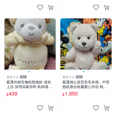
妹、野餐、收藏
董爺古玩
董爺古玩
61
61
嚴選外銷安撫枕熊搖鈴 成色
嚴選桃心造型長毛布偶，中型
上佳 採用高級布料 軟綿適合
抱枕適合收藏愛心伴侶 桃心
收藏 安心選購 安撫枕 熊玩具
抱枕 布娃娃 猛咬布偶
439
1,850
$
$
搖鈴