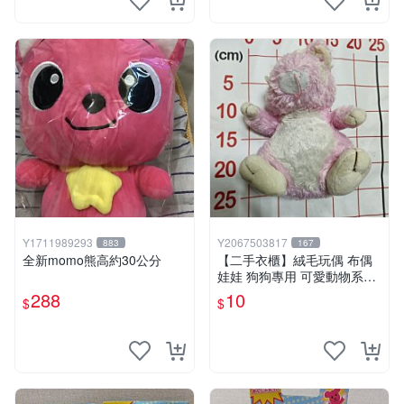
Y1711989293
Y2067503817
883
167
全新momo熊高約30公分
【二手衣櫃】絨毛玩偶 布偶
娃娃 狗狗專用 可愛動物系列
耐咬耐磨玩具 玩偶 粉紅熊寵
288
10
$
$
物玩具 1120929