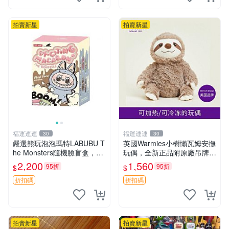
拍賣新星
拍賣新星
福運連連
福運連連
30
30
嚴選熊玩泡泡瑪特LABUBU T
英國Warmies小樹懶瓦姆安撫
he Monsters隨機臉盲盒，萌
玩偶，全新正品附原廠吊牌與
趣馬卡龍設計 芝麻豆豆 LAB
防塵袋，內藏薰衣草可加熱，
2,200
1,560
95折
95折
$
$
UBU LABUBU THE MONST
適合各個年齡層，冷暖兩用享
ERS 橙色豆
受抱抱樂趣，不容錯過嚴選好
折扣碼
折扣碼
物 溫暖 冷感
拍賣新星
拍賣新星