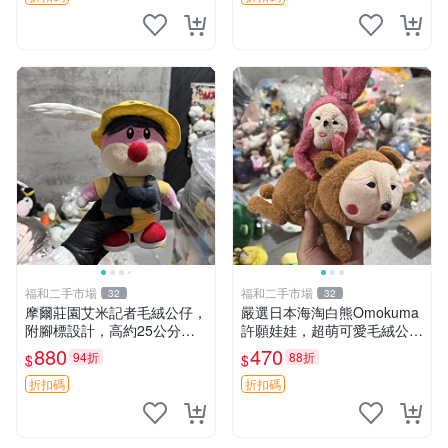
福和二手市場
福和二手市場
32
32
摩爾莊園艾米記者毛絨公仔，
嚴選日本海淘白熊Omokuma
附腳標設計，高約25公分，
許願娃娃，超萌可愛毛絨公仔
全新未拆封，限量珍藏。艾米
推薦收藏 白熊 Omokuma 毛
880
470
94折
88折
$
$
記者 毛絨公仔 超萌玩偶
絨玩具 偽裝娃娃 玩具擺飾
折扣碼
折扣碼