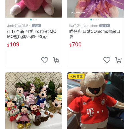
Judy好物商品~
喵仔店 miao_shop
700
3167
(T1) 全新 可愛 PostPet MO
喵仔店 口愛COmomo無敵口
MO熊玩偶/吊飾~90元~
愛
109
700
$
$
人氣賣家