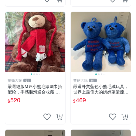
董爺古玩
董爺古玩
61
61
嚴選絕版M豆小熊毛線圍巾搭
嚴選外貿藍色小熊毛絨玩具，
配帢，手感順滑適合收藏 絕
世界上最偉大的媽媽聖誕節推
版M豆小熊、圍巾、毛線帢
薦禮物 五角星 兒童玩具 母親
520
469
$
$
經典好搭
節