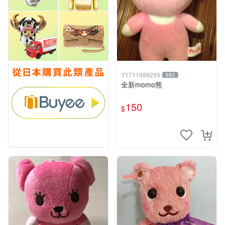
Y1711989293
883
全新momo熊
150
$