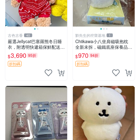
古色古香
劉先生的挖寶基地
40
1
嚴選Jellycat巴塞羅熊冬日睡
Chiikawa小八坐肩磁吸抱枕
衣，附透明快遞箱保鮮配送，
全新未拆，磁鐵底座保養品專
童趣可愛可收藏 巴塞羅熊 睡
用 磁鐵 磁吸 抱枕
3,690
970
95折
94折
$
$
衣 透明袋
折扣碼
折扣碼