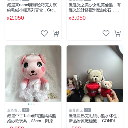
嚴選來nanci搪膠臉巧克力繽
嚴選光之美少女毛芙倫熊，有
紛毛絨小熊系列盲盒，Crea
聲光設計搭配5個波紋石，成
my櫻花巧藝盲盒 隱藏款Crea
色完美如圖。爽快附電池，讓
2,050
3,050
$
$
my櫻花巧藝 嬰熊盲盒娃娃 樂
愛心不打折扣。 光之美少女
趣盲盒
毛芙倫熊 波紋石 有聲光
董爺古玩
董爺古玩
61
61
嚴選中古Taito郵電熊媽媽熊
嚴選星巴克毛絨小熊水杯包，
婚紗款玩具，28cm，附原
新品附原廠標籤， CONDITI
盒，保存極佳實拍，婚紗細節
ON 良好，詳情請參閱商品圖