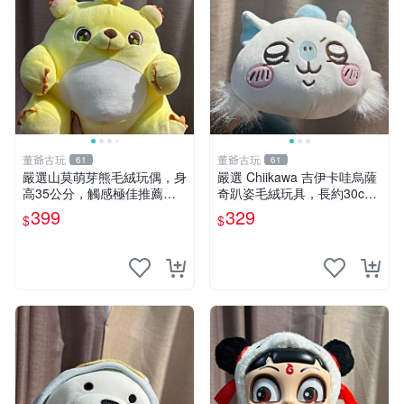
董爺古玩
董爺古玩
61
61
嚴選山莫萌芽熊毛絨玩偶，身
嚴選 Chiikawa 吉伊卡哇烏薩
高35公分，觸感極佳推薦收
奇趴姿毛絨玩具，長約30c
藏 萌芽熊 毛絨玩偶 串珠玩偶
m，質地超軟適合收藏 烏薩
399
329
$
$
奇 Chiikawa 毛絨 超軟