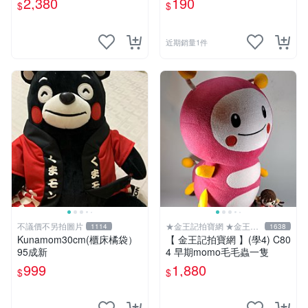
2,380
190
$
$
近期銷量1件
不議價不另拍圖片
★金王記拍寶網 ★金王記
1114
1638
拍寶趣
Kunamom30cm(櫃床橘袋）
【 金王記拍寶網 】(學4) C80
95成新
4 早期momo毛毛蟲一隻
999
1,880
$
$