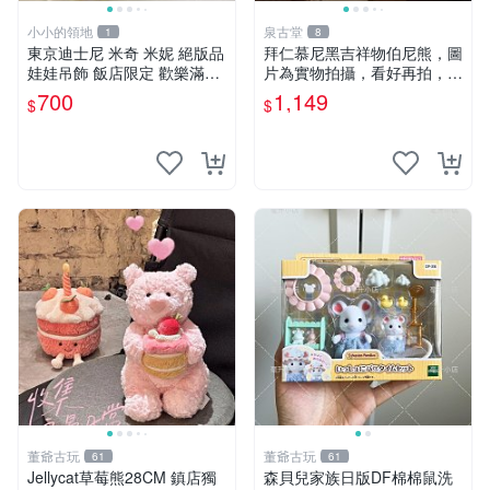
小小的領地
泉古堂
1
8
東京迪士尼 米奇 米妮 絕版品
拜仁慕尼黑吉祥物伯尼熊，圖
娃娃吊飾 飯店限定 歡樂滿人
片為實物拍攝，看好再拍，不
間 復活節
退不換-187978
700
1,149
$
$
董爺古玩
董爺古玩
61
61
Jellycat草莓熊28CM 鎮店獨
森貝兒家族日版DF棉棉鼠洗