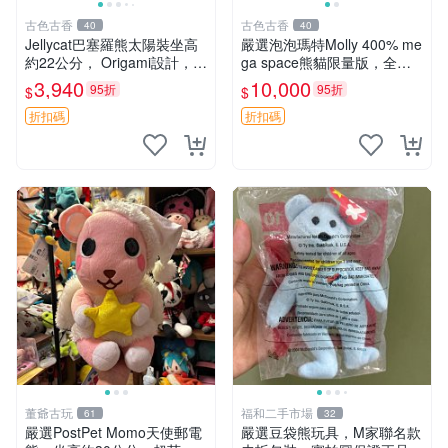
古色古香
古色古香
40
40
Jellycat巴塞羅熊太陽裝坐高
嚴選泡泡瑪特Molly 400% me
約22公分， Origami設計，來
ga space熊貓限量版，全新
自越南。嚴選 Recommendat
附原Packaging。拍下即視頻
3,940
10,000
95折
95折
$
$
ion！巴塞羅、 Origami熊、J
確認。 泡泡瑪特 Molly 400%
elly
熊貓 新
折扣碼
折扣碼
董爺古玩
福和二手市場
61
32
嚴選PostPet Momo天使郵電
嚴選豆袋熊玩具，M家聯名款