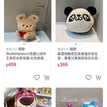
董爺古玩
董爺古玩
61
61
StudioHaneul小熊愛心掛件
嚴選熊貓造型直播遙控器支
五角星全新珍藏 紅色推薦收
架，重量沉實底部填充豆袋，
藏 玩具掛飾 掛件 新品
手機遙控器最佳架設選擇推薦
459
369
$
$
直播遙控器支架 毛絨玩具 支
架架設