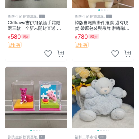
劉先生的挖寶基地
劉先生的挖寶基地
1
1
Chiikawa吉伊飛鼠護手霜厳
韓版自嘲熊掛件推薦 還有現
選三款，全新未開封直送 飛
貨 帶原包裝與吊牌 胖嘟嘟超
鼠 護手霜 吉伊三款 新貨
可愛 毛絨手感佳 小熊掛件 自
580
780
9折
93折
$
$
嘲抱枕 小熊抱枕
折扣碼
折扣碼
劉先生的挖寶基地
福和二手市場
1
32