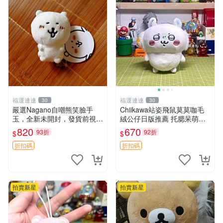
福運連連
福運連連
30
30
嚴選Nagano自嘲熊笑臉手
Chiikawa站姿飛鼠莫莫咖毛
玉，全新未開封，發貨前視頻
絨公仔日版推薦 托腮呆萌可
確認，海南 廣西 貴州 嚴選N
愛 15cm豆袋底部 當代嚴選
820
670
93折
92折
$
$
agano自嘲熊笑臉手玉，全新
毛絨玩具 公仔 莫莫卡 像人
未開封，發貨前視頻確認，四
折扣碼
折扣碼
川 重慶 內
拍賣新星
拍賣新星