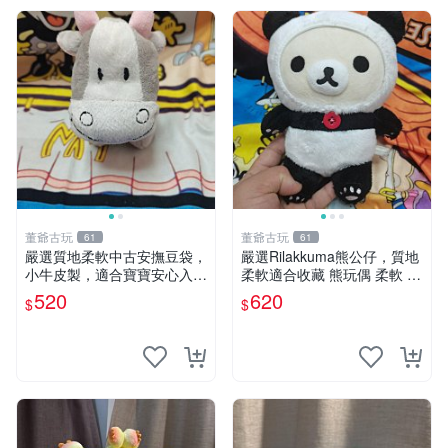
董爺古玩
董爺古玩
61
61
嚴選質地柔軟中古安撫豆袋，
嚴選Rilakkuma熊公仔，質地
小牛皮製，適合寶寶安心入
柔軟適合收藏 熊玩偶 柔軟 公
眠。 安撫豆袋 小牛皮 寶寶安
仔 收藏
520
620
$
$
撫