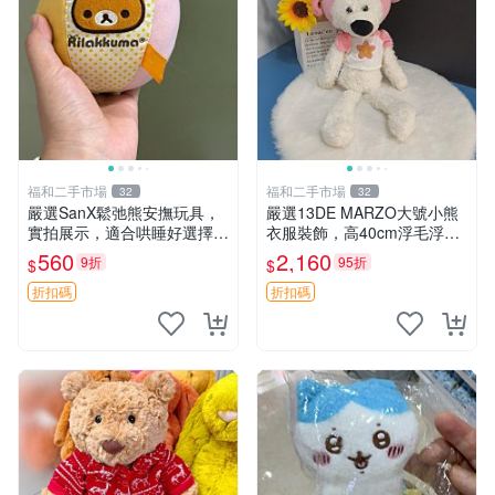
福和二手市場
福和二手市場
32
32
嚴選SanX鬆弛熊安撫玩具，
嚴選13DE MARZO大號小熊
實拍展示，適合哄睡好選擇
衣服裝飾，高40cm浮毛浮
電腦玩具 安撫用品
灰，詳觀後再拍。二手收藏請
560
2,160
9折
95折
$
$
珍惜。 13DE MARZO 二手
小熊 衣服裝飾
折扣碼
折扣碼