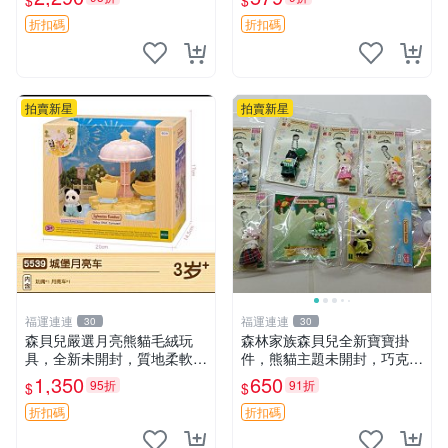
$
$
公分 超適合收藏 迷你背包 毛
絨玩具 背包配件
折扣碼
折扣碼
拍賣新星
拍賣新星
福運連連
福運連連
30
30
森貝兒嚴選月亮熊貓毛絨玩
森林家族森貝兒全新寶寶掛
具，全新未開封，質地柔軟適
件，熊貓主題未開封，巧克力
合收藏 月亮熊貓 毛絨玩具 新
兔牛奶兔郁金香兔貓吉娃娃嚴
1,350
650
95折
91折
$
$
款 儲倉直銷
選，適合收藏 熊貓 森林 寶寶
折扣碼
折扣碼