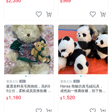
2,350
569
$
$
清晰可見，偶像收藏推薦 婚
片。 星巴克 毛絨小熊 水杯包
紗小花 玩具 模型
董爺古玩
董爺古玩
61
61
嚴選老料長毛熊抱枕，高約5
Hansa 熊貓仿真毛絨玩具，
5公分，柔軟成員直推收藏 長
成色如一推薦收藏，拍下無疑
毛熊 柔軟熊抱枕 55公分
心 熊貓 毛絨玩具 收藏
1,160
1,520
$
$