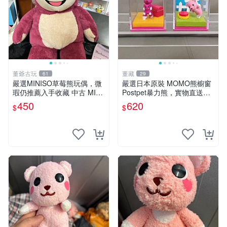
董爺古玩
董藏
61
29
嚴選MINISO草莓熊玩偶，微
嚴選日本原裝 MOMO熊櫥窗
瑕仍推薦入手收藏 中古 MINI
Postpet暴力熊，實物直送新
SO 草莓熊 玩具 收藏
臺灣。MOMO熊 暴力熊 熊貓
450
620
$
$
櫥窗