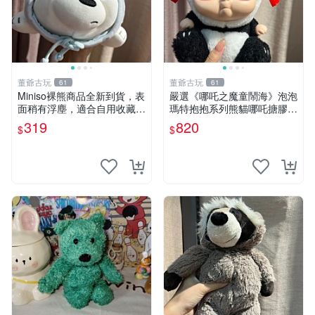
董爺古玩
董爺古玩
61
61
Miniso裸熊商品全新到貨，表
嚴選《哪吒之魔童鬧海》泡泡
面稍有浮塵，適合自用收藏嚴
瑪特抱抱系列熊貓哪吒搪膠臉
選款。 裸熊 商品 裸熊玩偶
毛絨， STATE：如圖顯示 哪
319
820
$
$
吒 毛絨公仔 泡泡瑪特