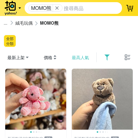
MOMO熊
登
絨毛玩偶
MOMO熊
全部
分類
最新上架
價格
最高人氣