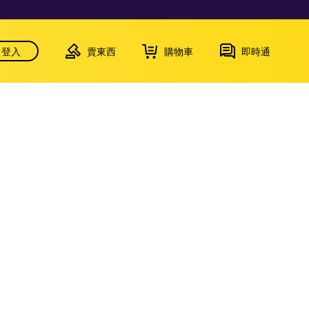
登入
賣東西
購物車
即時通