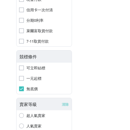
信用卡一次付清
分期0利率
萊爾富取貨付款
7-11取貨付款
競標條件
可立即結標
一元起標
無底價
賣家等級
清除
超人氣賣家
人氣賣家