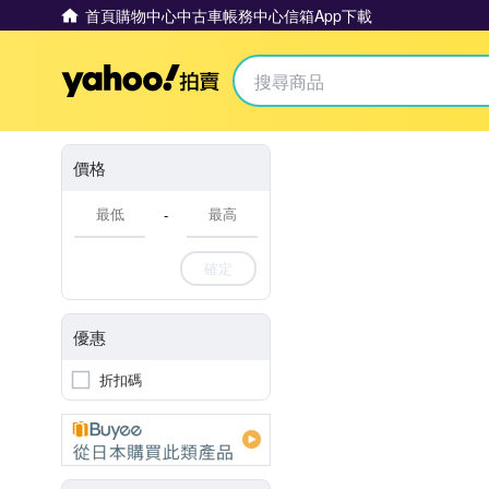
首頁
購物中心
中古車
帳務中心
信箱
App下載
Yahoo拍賣
價格
-
確定
優惠
折扣碼