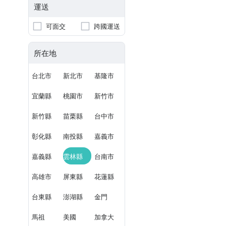
運送
可面交
跨國運送
所在地
台北市
新北市
基隆市
宜蘭縣
桃園市
新竹市
新竹縣
苗栗縣
台中市
彰化縣
南投縣
嘉義市
嘉義縣
雲林縣
台南市
高雄市
屏東縣
花蓮縣
台東縣
澎湖縣
金門
馬祖
美國
加拿大