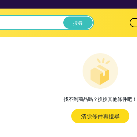
搜尋
找不到商品嗎？換換其他條件吧！
清除條件再搜尋