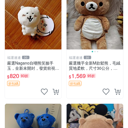
福運連連
福運連連
30
30
嚴選Nagano自嘲熊笑臉手
嚴選幾乎全新M款鬆熊，毛絨
玉，全新未開封，發貨前視頻
質地柔軟，尺寸30公分，做
確認，海南 廣西 貴州 嚴選N
工精緻可愛，適合收藏或贈送
820
1,569
93折
95折
$
$
agano自嘲熊笑臉手玉，全新
親友。中古使用痕跡，手感依
未開封，發貨前視頻確認，四
然優良。 鬆熊 嬰熊 毛玩偶
折扣碼
折扣碼
川 重慶 內