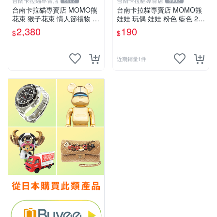
台南卡拉貓專賣店
台南卡拉貓專賣店
5902
5902
台南卡拉貓專賣店 MOMO熊
台南卡拉貓專賣店 MOMO熊
花束 猴子花束 情人節禮物 二
娃娃 玩偶 娃娃 粉色 藍色 2色
選一 可繡字 可今天寄明天到
分售
2,380
190
$
$
近期銷量1件