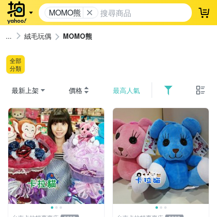
MOMO熊
登
絨毛玩偶
MOMO熊
全部
分類
最新上架
價格
最高人氣