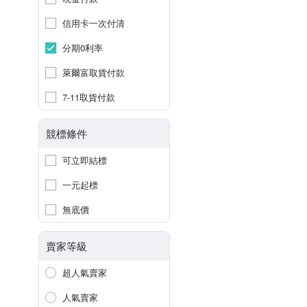
信用卡一次付清
分期0利率
萊爾富取貨付款
7-11取貨付款
競標條件
可立即結標
一元起標
無底價
賣家等級
超人氣賣家
人氣賣家