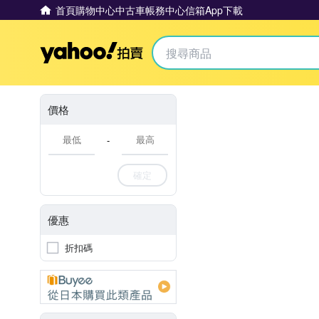
首頁
購物中心
中古車
帳務中心
信箱
App下載
Yahoo拍賣
價格
-
確定
優惠
折扣碼