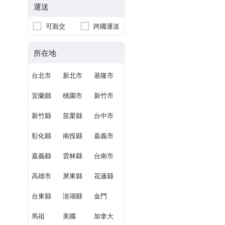
運送
可面交
跨國運送
所在地
台北市
新北市
基隆市
宜蘭縣
桃園市
新竹市
新竹縣
苗栗縣
台中市
彰化縣
南投縣
嘉義市
嘉義縣
雲林縣
台南市
高雄市
屏東縣
花蓮縣
台東縣
澎湖縣
金門
馬祖
美國
加拿大