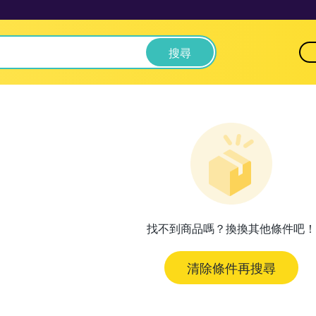
搜尋
找不到商品嗎？換換其他條件吧！
清除條件再搜尋