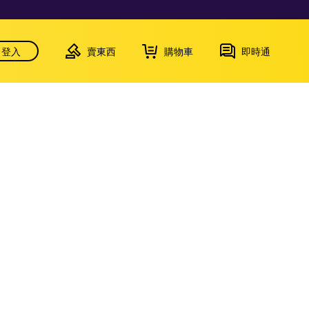
登入
賣東西
購物車
即時通