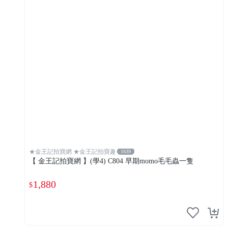
★金王記拍寶網 ★金王記拍寶趣
1639
【 金王記拍寶網 】(學4) C804 早期momo毛毛蟲一隻
1,880
$