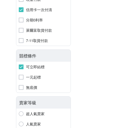
信用卡一次付清
分期0利率
萊爾富取貨付款
7-11取貨付款
競標條件
可立即結標
一元起標
無底價
賣家等級
超人氣賣家
人氣賣家