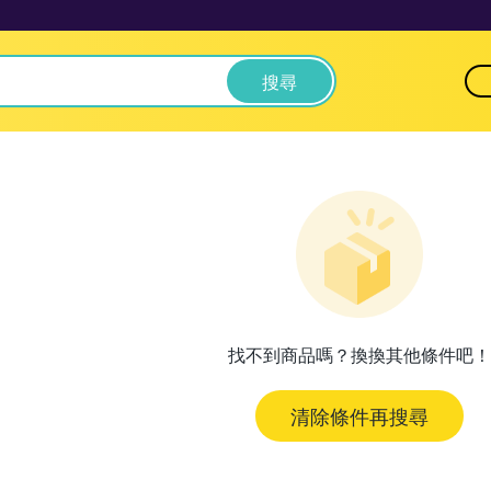
搜尋
找不到商品嗎？換換其他條件吧！
清除條件再搜尋