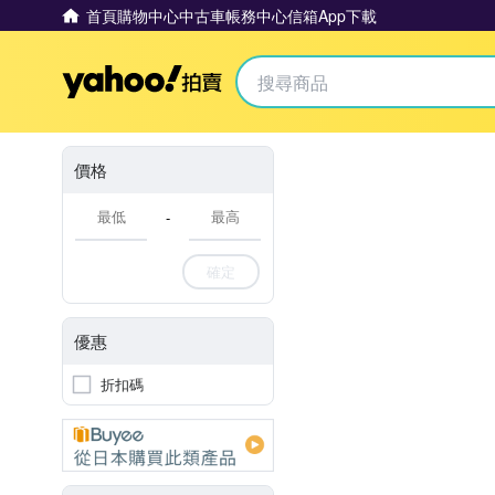
首頁
購物中心
中古車
帳務中心
信箱
App下載
Yahoo拍賣
價格
-
確定
優惠
折扣碼