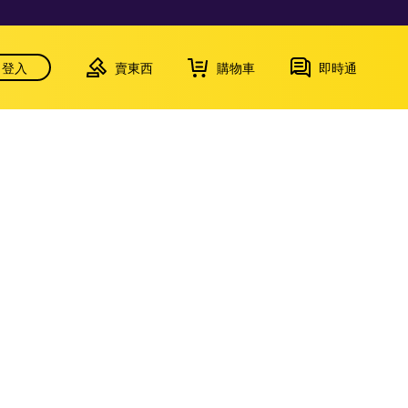
登入
賣東西
購物車
即時通