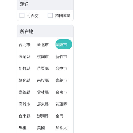
運送
可面交
跨國運送
所在地
台北市
新北市
基隆市
宜蘭縣
桃園市
新竹市
新竹縣
苗栗縣
台中市
彰化縣
南投縣
嘉義市
嘉義縣
雲林縣
台南市
高雄市
屏東縣
花蓮縣
台東縣
澎湖縣
金門
馬祖
美國
加拿大