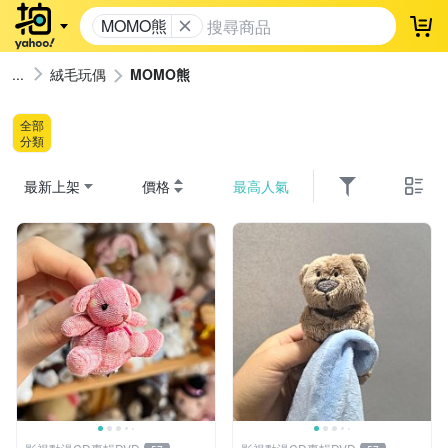
MOMO熊
登
絨毛玩偶
MOMO熊
全部
分類
最新上架
價格
最高人氣