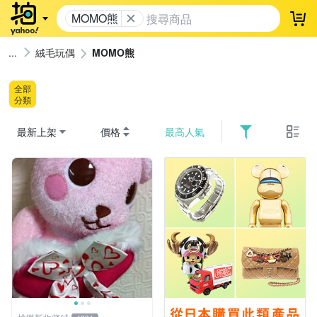
MOMO熊
登
絨毛玩偶
MOMO熊
全部
分類
最新上架
價格
最高人氣