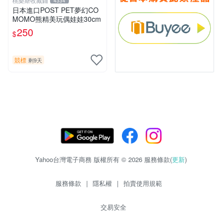
桃樂斯收藏鋪
4334
日本進口POST PET夢幻CO
MOMO熊精美玩偶娃娃30cm
250
$
競標
剩9天
Yahoo台灣電子商務 版權所有 © 2026 服務條款(
更新
)
服務條款
|
隱私權
|
拍賣使用規範
交易安全