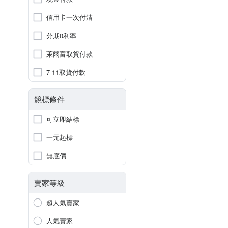
信用卡一次付清
分期0利率
萊爾富取貨付款
7-11取貨付款
競標條件
可立即結標
一元起標
無底價
賣家等級
超人氣賣家
人氣賣家