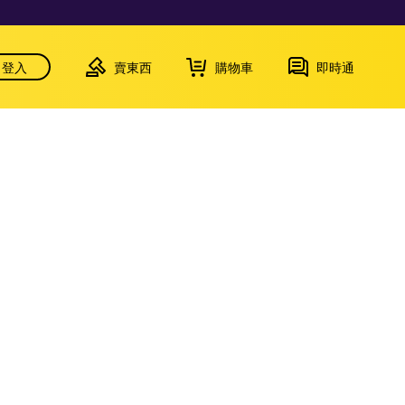
登入
賣東西
購物車
即時通