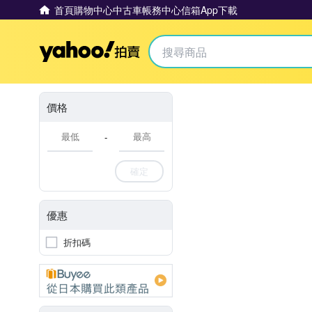
首頁
購物中心
中古車
帳務中心
信箱
App下載
Yahoo拍賣
價格
-
確定
優惠
折扣碼