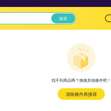
搜尋
找不到商品嗎？換換其他條件吧！
清除條件再搜尋