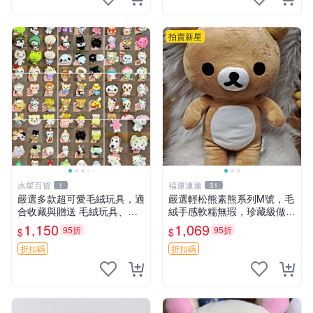
拍賣新星
水星百貨
福運連連
1
31
嚴選多款超可愛毛絨玩具，適
嚴選輕松熊素熊系列M號，毛
合收藏與贈送 毛絨玩具、抱
絨手感軟糯無瑕，珍藏級做工
枕、公仔
推薦收藏，尺寸35cm清晰可
1,150
1,069
95折
95折
$
$
見。中古毛絨、收藏精品、毛
絨玩具
折扣碼
折扣碼