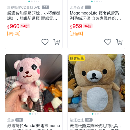
影視動漫CD專輯DVD
水星百貨
57
1
嚴選智能振壓頭枕，小巧便攜
MogomogoLife 輕奢芭蕾系
設計，舒眠新選擇 壓感震動
列毛絨玩偶 自製專屬伴侶 帶
頭枕 確切尺寸 小巧便攜
標牌全新成色 芭蕾系列 毛絨
960
959
94折
94折
$
$
玩偶 安撫玩具 新款上架
折扣碼
折扣碼
拍賣新星
董藏
福運連連
29
31
嚴選萬代Bandai郵電熊momo
嚴選松熊素熊M號毛絨玩具，