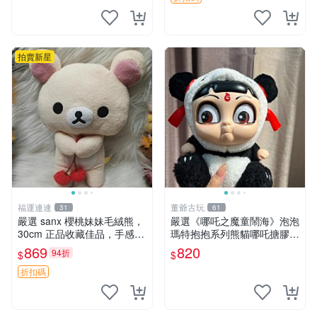
拍賣新星
福運連連
董爺古玩
31
61
嚴選 sanx 櫻桃妹妹毛絨熊，
嚴選《哪吒之魔童鬧海》泡泡
30cm 正品收藏佳品，手感極
瑪特抱抱系列熊貓哪吒搪膠臉
軟，適合贈送與收藏 櫻桃妹
毛絨， STATE：如圖顯示 哪
869
820
94折
$
$
妹、sanx、毛絨熊
吒 毛絨公仔 泡泡瑪特
折扣碼