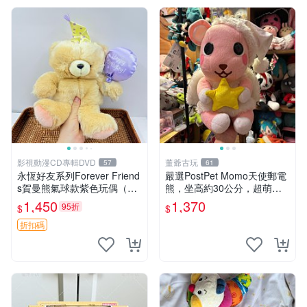
影視動漫CD專輯DVD
董爺古玩
57
61
永恆好友系列Forever Friend
嚴選PostPet Momo天使郵電
s賀曼熊氣球款紫色玩偶（鼻
熊，坐高約30公分，超萌可
子稍有磨損） 中古玩具 氣球
愛收藏首選 天使郵電熊 Mom
1,450
1,370
95折
$
$
熊 玩偶
o熊 玩具
折扣碼