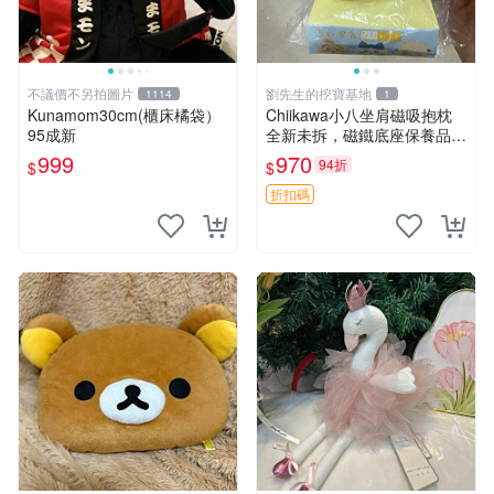
不議價不另拍圖片
劉先生的挖寶基地
1114
1
Kunamom30cm(櫃床橘袋）
Chiikawa小八坐肩磁吸抱枕
95成新
全新未拆，磁鐵底座保養品專
用 磁鐵 磁吸 抱枕
999
970
94折
$
$
折扣碼