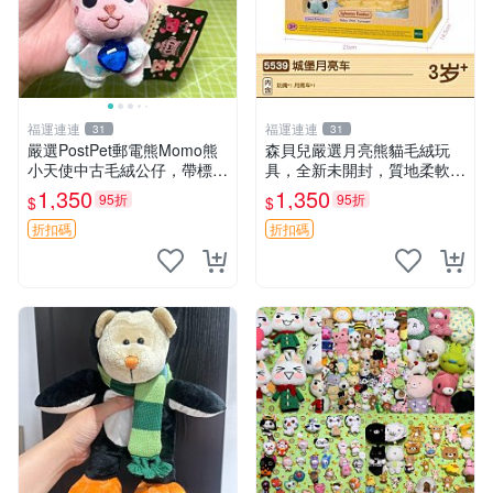
福運連連
福運連連
31
31
嚴選PostPet郵電熊Momo熊
森貝兒嚴選月亮熊貓毛絨玩
小天使中古毛絨公仔，帶標牌
具，全新未開封，質地柔軟適
保存完好。絕版稀有少見收藏
合收藏 月亮熊貓 毛絨玩具 新
1,350
1,350
95折
95折
$
$
品，微瑕可接受，狀態如圖。
款 儲倉直銷
所見即所得，毛絨精品嚴選推
折扣碼
折扣碼
薦。 中古收藏