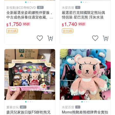
影視動漫CD專輯DVD
水星百貨
57
1
全新嚴選坐姿莉娜熊伴嬰服，
嚴選星巴克韓國限定熊玩偶
中古成色保養佳適宜收藏。無
情侶裝 星巴克熊 浮灰水漬
盒子但品質完好，快速出貨。
1,750
1,740
95折
95折
$
$
建議入手！ 中古 玩偶 滬漫
折扣碼
折扣碼
董爺古玩
水星百貨
61
1
森貝兒家族日版FS餅乾熊兄
Momo熊郵差熊標牌齊全實拍