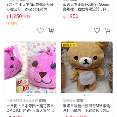
2014年產日本Nici專櫃正品愛
嚴選日本正版PostPet Momo
心熊公仔，25公分無吊牌全
郵電熊，粉嫩卷毛設計，附原
新 愛心熊 公仔 熊抱玩偶
裝包裝與吊牌，超Recomme
1,250
1,250
95折
$
$
nded收藏品 1095 玩偶 包裝
折扣碼
拍賣新星
一番街日系禮物專賣店
福運連連
87
31
一番街＊日本帶回＊超可愛M
嚴選日版輕松熊熊哥M號素熊
OMO趴趴娃娃~只賣大隻的1
系列毛絨熊，毛質柔軟，精緻
號~單隻價～生日禮物
可愛，尺寸35cm，保存狀態