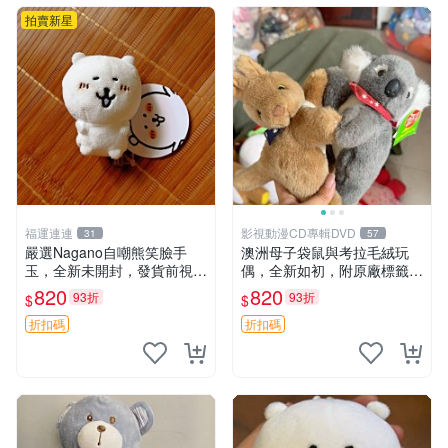
拍賣新星
福運連連
影視動漫CD專輯DVD
31
57
嚴選Nagano自嘲熊笑臉手
澳洲母子袋鼠與考拉毛絨玩
玉，全新未開封，發貨前視頻
偶，全新如初，附原廠標籤，
確認，海南 廣西 貴州 嚴選N
手感極軟，適合贈送親朋好
820
820
93折
93折
$
$
agano自嘲熊笑臉手玉，全新
友。袋鼠與考拉正版，精緻尺
未開封，發貨前視頻確認，四
寸，適合作為收藏或家飾擺
折扣碼
折扣碼
川 重慶 內
設，增添暖意。 母子、袋
鼠、