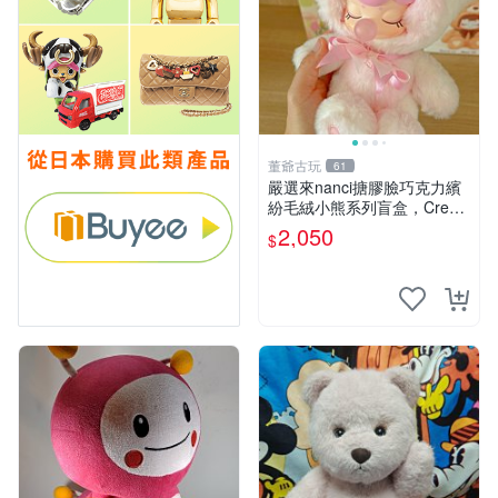
董爺古玩
61
嚴選來nanci搪膠臉巧克力繽
紛毛絨小熊系列盲盒，Crea
my櫻花巧藝盲盒 隱藏款Crea
2,050
$
my櫻花巧藝 嬰熊盲盒娃娃 樂
趣盲盒