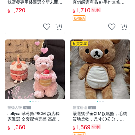
妹野餐專用裝嚴選全新未開
直銷嚴選商品 純手作無修圖
封，包含兩組大童款紙盒裝，
可收藏 郵差熊 Momo熊 標牌
1,720
1,710
95折
$
$
適合收藏與分享。 餅乾熊兄
商品
妹、野餐、收藏
折扣碼
拍賣新星
董爺古玩
福運連連
61
31
Jellycat草莓熊28CM 鎮店獨
嚴選幾乎全新M款鬆熊，毛絨
家嚴選 全套配備完整 高品質
質地柔軟，尺寸30公分，做
收藏好物 紋章 玩具熊 定制熊
工精緻可愛，適合收藏或贈送
1,660
1,569
95折
$
$
親友。中古使用痕跡，手感依
折扣碼