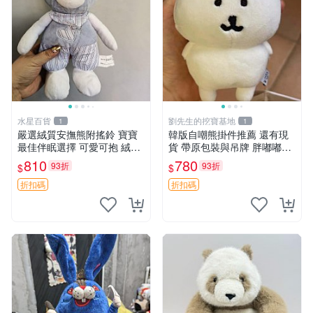
水星百貨
劉先生的挖寶基地
1
1
嚴選絨質安撫熊附搖鈴 寶寶
韓版自嘲熊掛件推薦 還有現
最佳伴眠選擇 可愛可抱 絨毛
貨 帶原包裝與吊牌 胖嘟嘟超
玩具 安撫熊 嬰兒用
可愛 毛絨手感佳 小熊掛件 自
810
780
93折
93折
$
$
嘲抱枕 小熊抱枕
折扣碼
折扣碼