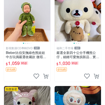
影視動漫CD專輯DVD
福和二手市場
57
32
Bieber比伯安撫綠色熊娃娃
嚴選全新四十公分手機熊公
中古玩偶嚴選收藏款 微瑕輕
仔，細緻可愛無損新品，實拍
度使用 Bieber綠熊娃娃 中古
展現萌趣風采 潘朵拉 熊抱枕
1,059
1,030
95折
95折
$
$
玩偶 微瑕
折扣碼
折扣碼
拍賣新星