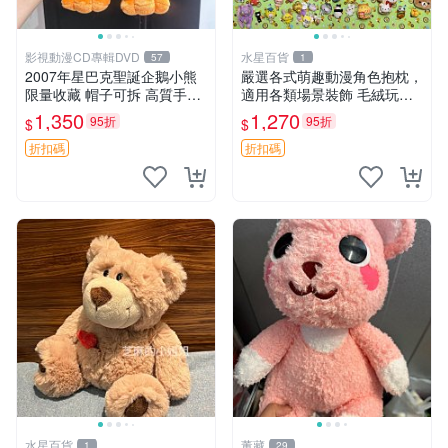
影視動漫CD專輯DVD
水星百貨
57
1
2007年星巴克聖誕企鵝小熊
嚴選各式萌趣動漫角色抱枕，
限量收藏 帽子可拆 高質手感
適用各類場景裝飾 毛絨玩
超愛 聖誕限定 星巴克企鵝 小
具、卡通抱枕、趣味玩偶
1,350
1,270
95折
95折
$
$
熊杯墊
折扣碼
折扣碼
水星百貨
董藏
1
29