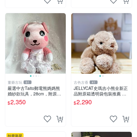
董爺古玩
古色古香
61
41
嚴選中古Taito郵電熊媽媽熊
JELLYCAT史瑪吉小熊全新正
婚紗款玩具，28cm，附原
品附原箱透明袋包裝推薦 透
盒，保存極佳實拍，婚紗細節
明袋 包裝盒 史瑪吉小熊
2,350
2,290
$
$
清晰可見，偶像收藏推薦 婚
紗小花 玩具 模型
拍賣新星