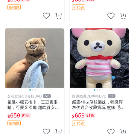
$
$
電熊 中古玩偶
收藏。藍鼻子小熊，值得擁有
玩具 憶熊
折扣碼
折扣碼
影視動漫CD專輯DVD
影視動漫CD專輯DVD
57
57
嚴選小熊安撫巾，豆豆圓眼
嚴選40㎝條紋熊妹，輕微浮
睛，可愛又溫馨 超軟質安撫
灰仍適合收藏賞玩 熊妹 毛絨
巾，豆豆設計，哄睡好幫手
玩具 浮雕熊
659
659
91折
91折
$
$
約克豆豆眼安撫巾 數碼豆豆
眼
折扣碼
折扣碼