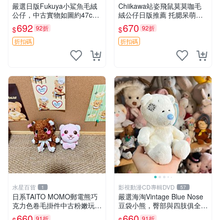
嚴選日版Fukuya小鯊魚毛絨
Chiikawa站姿飛鼠莫莫咖毛
公仔，中古實物如圖約47c
絨公仔日版推薦 托腮呆萌可
m，紙箱包裝嚴密確保安全送
愛 15cm豆袋底部 當代嚴選
692
670
92折
92折
$
$
達。 小鯊魚 毛絨公仔 中古玩
毛絨玩具 公仔 莫莫卡 像人
偶
折扣碼
折扣碼
水星百貨
影視動漫CD專輯DVD
1
57
日系TAITO MOMO郵電熊巧
嚴選海淘Vintage Blue Nose
克力色卷毛掛件中古粉嫩玩偶
豆袋小熊，臀部與四肢俱全，
微瑕推薦 postpet momo 郵
坐高11公分，附原盒與吊牌
660
660
91折
91折