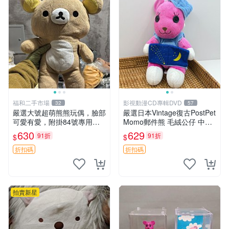
福和二手市場
影視動漫CD專輯DVD
32
57
嚴選大號超萌熊熊玩偶，臉部
嚴選日本Vintage復古PostPet
可愛有愛，附掛84號專用
Momo郵件熊 毛絨公仔 中古
袋，適合收藏與送禮 寶寶熊
玩偶 快遞包到 默認次日達 po
630
629
91折
91折
$
$
玩具 熊抱枕
stpet momo 玩具 玩偶
折扣碼
折扣碼
拍賣新星