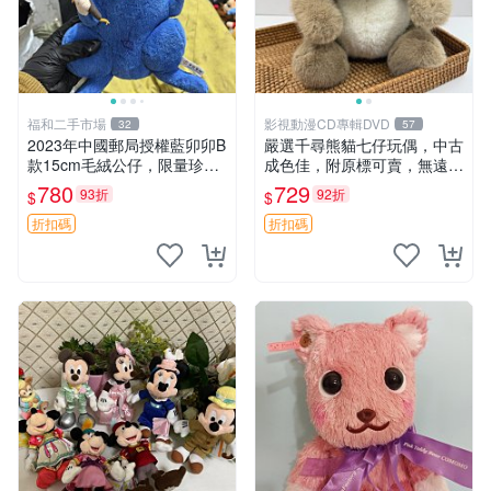
福和二手市場
影視動漫CD專輯DVD
32
57
2023年中國郵局授權藍卯卯B
嚴選千尋熊貓七仔玩偶，中古
款15cm毛絨公仔，限量珍藏
成色佳，附原標可賣，無遠方
版 毛絨玩具 新年禮品 藍卯卯
一手送第二天即達 中古玩偶
780
729
93折
92折
$
$
限量版 15cm
熊貓七仔 千尋
折扣碼
折扣碼