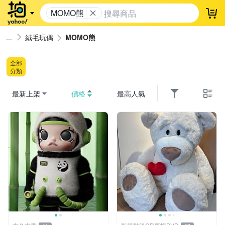
MOMO熊
登
絨毛玩偶
MOMO熊
全部
分類
最新上架
價格
最高人氣