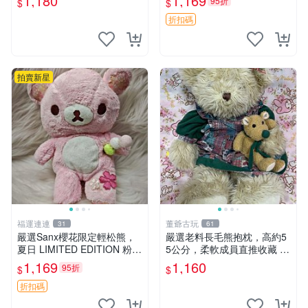
1,180
1,169
95折
$
$
優異。收藏或贈送皆為佳選。
中古 毛絨熊 毛玩偶
折扣碼
拍賣新星
福運連連
董爺古玩
31
61
嚴選Sanx櫻花限定輕松熊，
嚴選老料長毛熊抱枕，高約5
夏日 LIMITED EDITION 粉色
5公分，柔軟成員直推收藏 長
毛絨熊，背有拉鏈設計，肚內
毛熊 柔軟熊抱枕 55公分
1,169
1,160
95折
$
$
填充豆袋，精致工藝呈現，狀
態如新，適合收藏與送人 櫻
折扣碼
花、