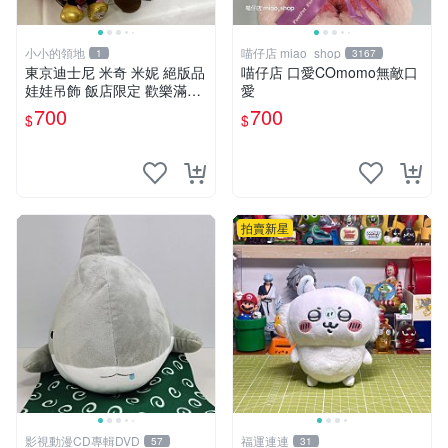
小小的領地
喵仔店 miao_shop
1
3167
東京迪士尼 米奇 米妮 絕版品
喵仔店 口愛COmomo無敵口
娃娃吊飾 飯店限定 歡樂滿人
愛
間 復活節
700
700
$
$
拍賣新星
影視動漫CD專輯DVD
福運連連
57
31