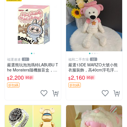
福運連連
福和二手市場
31
32
嚴選熊玩泡泡瑪特LABUBU T
嚴選13DE MARZO大號小熊
he Monsters隨機臉盲盒，萌
衣服裝飾，高40cm浮毛浮
趣馬卡龍設計 芝麻豆豆 LAB
灰，詳觀後再拍。二手收藏請
2,200
2,160
95折
95折
$
$
UBU LABUBU THE MONST
珍惜。 13DE MARZO 二手
ERS 橙色豆
小熊 衣服裝飾
折扣碼
折扣碼