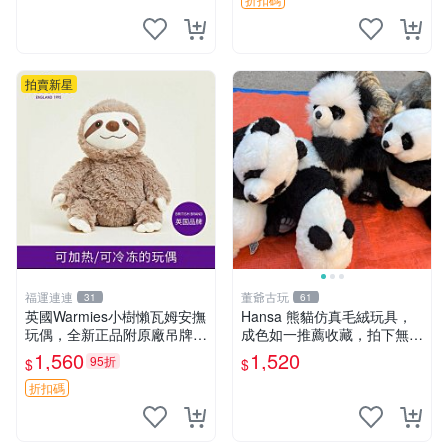
然優良。 鬆熊 嬰熊 毛玩偶
拍賣新星
福運連連
董爺古玩
31
61
英國Warmies小樹懶瓦姆安撫
Hansa 熊貓仿真毛絨玩具，
玩偶，全新正品附原廠吊牌與
成色如一推薦收藏，拍下無疑
防塵袋，內藏薰衣草可加熱，
心 熊貓 毛絨玩具 收藏
1,560
1,520
95折
$
$
適合各個年齡層，冷暖兩用享
受抱抱樂趣，不容錯過嚴選好
折扣碼
物 溫暖 冷感