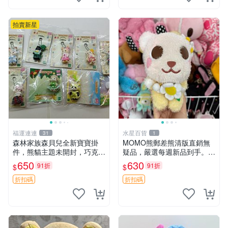
拍賣新星
福運連連
水星百貨
31
1
森林家族森貝兒全新寶寶掛
MOMO熊郵差熊清版直銷無
件，熊貓主題未開封，巧克力
疑品，嚴選每週新品到手。紅
兔牛奶兔郁金香兔貓吉娃娃嚴
薯啵啵鮮果間 郵差熊 清版 紅
650
630
91折
91折
$
$
選，適合收藏 熊貓 森林 寶寶
薯啵啵間
折扣碼
折扣碼