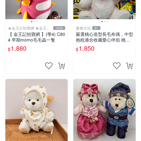
★金王記拍寶網 ★金王記
董爺古玩
1639
61
拍寶趣
【 金王記拍寶網 】(學4) C80
嚴選桃心造型長毛布偶，中型
4 早期momo毛毛蟲一隻
抱枕適合收藏愛心伴侶 桃心
抱枕 布娃娃 猛咬布偶
1,880
1,850
$
$