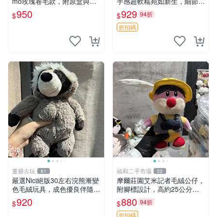
mo玫瑰卷毛款，附原盒與吊
手感超軟糯宛如新生，細節精
牌，粉嫩可愛入手即柔軟～
緻完美無瑕，推薦送禮或珍
950
929
94折
$
$
玫瑰卷毛 郵電熊 正品
藏，中古狀態保養得宜。 松
熊 素熊 毛絨doll
折扣碼
董爺古玩
福和二手市場
61
32
嚴選Nici絕版30左右浣熊漸變
摩爾莊園艾米記者毛絨公仔，
色毛絨玩具，成色優良伴隨原
附腳標設計，高約25公分，
廠牌標 浣熊 玩具 毛絨
全新未拆封，限量珍藏。艾米
920
880
94折
$
$
記者 毛絨公仔 超萌玩偶
折扣碼