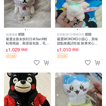
福運連連
影視動漫CD專輯DVD
31
57
嚴選全新未拆封日本SanX輕
嚴選MOKOKO小甜心，美味
松熊熊妹，附原裝包裝，毛絨
甜點推薦試吃裝 鮮果夾心糖
質地極佳，細膩可愛，推薦收
果，甜蜜滋味享不停 薄荷草
1,029
1,010
95折
95折
$
$
藏兼送禮，適合女性好友或家
莓 奶油心 60粒 mini小甜心糖
人，限量釋出。鬆熊、熊玩
果，水果味夾心零食裝 心形
折扣碼
折扣碼
偶、收藏品
糖果 60