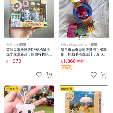
董爺古玩
影視動漫CD專輯DVD
61
57
森貝兒家族日版DF棉棉鼠洗
嚴選奇志奇思絕版黃熊手機車
澡水嚴選新品，附贈棉棉鼠媽
把，振動毛毛蟲設計，直 SA
媽與嬰兒及配件。-paper盒
LE 售不退不換 毛毛蟲 手機
1,370
1,360
95折
$
$
裝，輕便設計方便攜帶。 棉
車把
棉鼠 棉玩 公仔
折扣碼
拍賣新星
拍賣新星