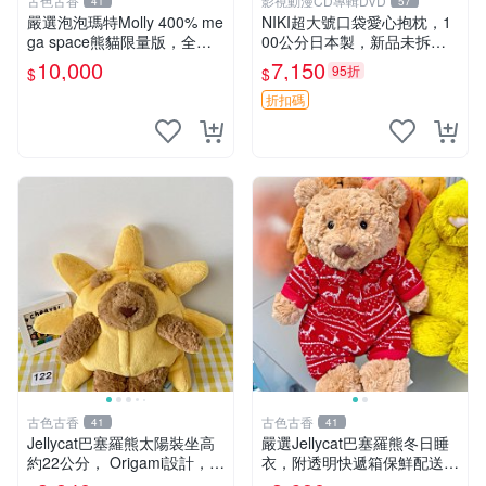
古色古香
影視動漫CD專輯DVD
41
57
嚴選泡泡瑪特Molly 400% me
NIKI超大號口袋愛心抱枕，1
ga space熊貓限量版，全新
00公分日本製，新品未拆封
附原Packaging。拍下即視頻
胖嘟嘟收藏推薦 愛心抱枕 日
10,000
7,150
95折
$
$
確認。 泡泡瑪特 Molly 400%
本 抱枕
熊貓 新
折扣碼
古色古香
古色古香
41
41
Jellycat巴塞羅熊太陽裝坐高
嚴選Jellycat巴塞羅熊冬日睡
約22公分， Origami設計，來
衣，附透明快遞箱保鮮配送，
自越南。嚴選 Recommendat
童趣可愛可收藏 巴塞羅熊 睡