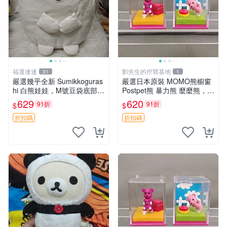
福運連連
劉先生的挖寶基地
31
1
嚴選幾乎全新 Sumikkoguras
嚴選日本原裝 MOMO熊櫥窗
hi 白熊娃娃，M號豆袋底部，
Postpet熊 暴力熊 麼麼熊，實
穩固不易倒，毛絨布標附贈，
物精緻收藏無損，二手誠意出
629
620
91折
91折
$
$
極致軟糯手感，精工細作值得
售 暴力熊 MOMO熊 日本版
典藏，尺寸24cm，收藏佳品
櫥趣熊熊偶
折扣碼
折扣碼
贈禮