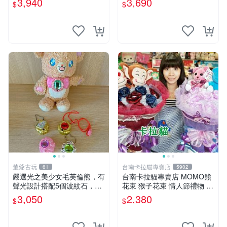
3,940
3,690
$
$
ion！巴塞羅、 Origami熊、J
衣 透明袋
elly
董爺古玩
台南卡拉貓專賣店
61
5902
嚴選光之美少女毛芙倫熊，有
台南卡拉貓專賣店 MOMO熊
聲光設計搭配5個波紋石，成
花束 猴子花束 情人節禮物 二
色完美如圖。爽快附電池，讓
選一 可繡字 可今天寄明天到
3,050
2,380
$
$
愛心不打折扣。 光之美少女
毛芙倫熊 波紋石 有聲光