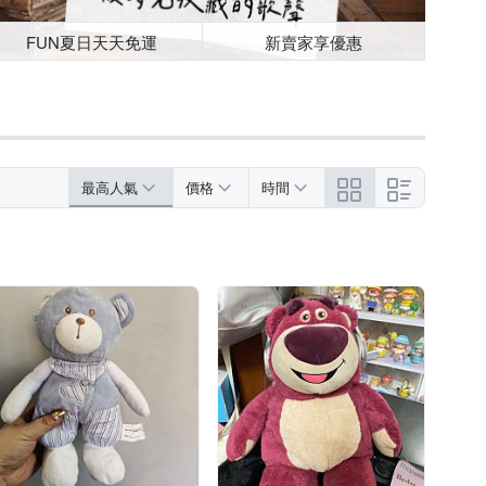
FUN夏日天天免運
新賣家享優惠
最高人氣
價格
時間