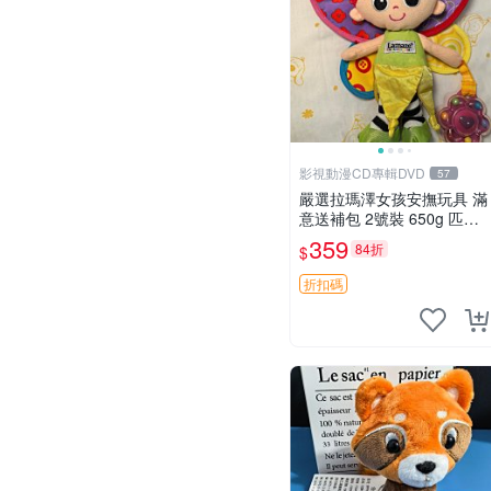
影視動漫CD專輯DVD
57
嚴選拉瑪澤女孩安撫玩具 滿
意送補包 2號裝 650g 匹配
嬰幼童舒壓好伴侶 女孩專用
359
84折
$
安心選擇 安撫玩偶 衝包 玩
具
折扣碼