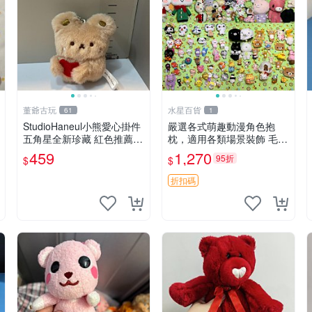
董爺古玩
水星百貨
61
1
StudioHaneul小熊愛心掛件
嚴選各式萌趣動漫角色抱
五角星全新珍藏 紅色推薦收
枕，適用各類場景裝飾 毛絨
藏 玩具掛飾 掛件 新品
玩具、卡通抱枕、趣味玩偶
459
1,270
95折
$
$
折扣碼