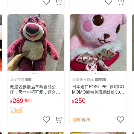
水星百貨
桃樂斯收藏鋪
1
4334
嚴選名創優品草莓香熊公
日本進口POST PET夢幻CO
仔，尺寸小巧可愛，適合收
MOMO熊精美玩偶娃娃30c
藏賞玩 30cm 玩具 公仔 草
m
289
250
8折
$
$
莓熊
折扣碼
競標
剩7天