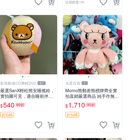
近期銷量1件
影視動漫CD專輯DVD
水星百貨
57
1
嚴選SanX輕松熊安睡搖鈴，
Momo熊郵差熊標牌齊全實
實拍圖可見，適合睡前伴
拍直銷嚴選商品 純手作無修
侶， Picks安撫好物 0325
圖可收藏 郵差熊 Momo熊
540
1,710
89折
95折
$
$
懸吊 電腦
標牌 商品
折扣碼
折扣碼