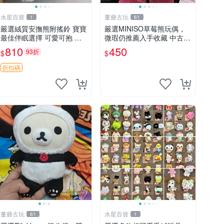
水星百貨
董爺古玩
1
61
嚴選絨質安撫熊附搖鈴 寶寶
嚴選MINISO草莓熊玩偶，
最佳伴眠選擇 可愛可抱 絨
微瑕仍推薦入手收藏 中古 M
毛玩具 安撫熊 嬰兒用
INISO 草莓熊 玩具 收藏
810
450
93折
$
$
折扣碼
董爺古玩
水星百貨
61
1