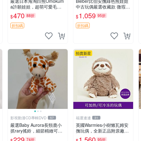
嚴選日本海淘白熊Omokum
Bieber比伯安撫綠色熊娃娃
a許願娃娃，超萌可愛毛絨
中古玩偶嚴選收藏款 微瑕輕
公仔推薦收藏 白熊 Omoku
度使用 Bieber綠熊娃娃 中
470
1,059
88折
95折
$
$
ma 毛絨玩具 偽裝娃娃 玩具
古玩偶 微瑕
擺飾
折扣碼
折扣碼
拍賣新星
影視動漫CD專輯DVD
福運連連
57
31
嚴選Baby Aurora長頸鹿小
英國Warmies小樹懶瓦姆安
抓rary搖鈴，細節精緻可聆
撫玩偶，全新正品附原廠吊
聽清脆鈴音 軟萌可愛 定制
牌與防塵袋，內藏薰衣草可
229
1,560
74折
95折
$
$