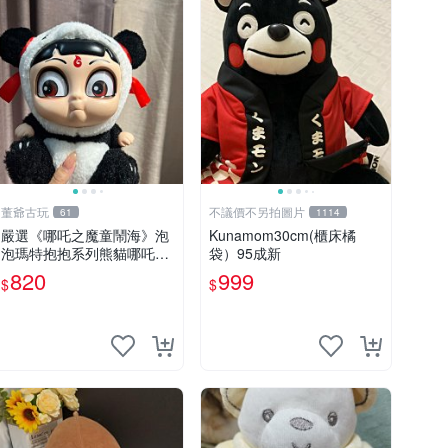
董爺古玩
不議價不另拍圖片
61
1114
嚴選《哪吒之魔童鬧海》泡
Kunamom30cm(櫃床橘
泡瑪特抱抱系列熊貓哪吒搪
袋）95成新
膠臉毛絨， STATE：如圖顯
820
999
$
$
示 哪吒 毛絨公仔 泡泡瑪特