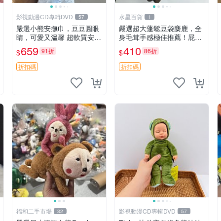
影視動漫CD專輯DVD
水星百貨
57
1
嚴選小熊安撫巾，豆豆圓眼
嚴選超大蓬鬆豆袋麋鹿，全
睛，可愛又溫馨 超軟質安撫
身毛茸手感極佳推薦！屁股
巾，豆豆設計，哄睡好幫手
與四肢填充均勻，適合收藏
659
410
91折
86折
$
$
約克豆豆眼安撫巾 數碼豆豆
與孩童共賞。 麋鹿 豆袋 毛
眼
茸玩具
折扣碼
折扣碼
福和二手市場
影視動漫CD專輯DVD
32
57