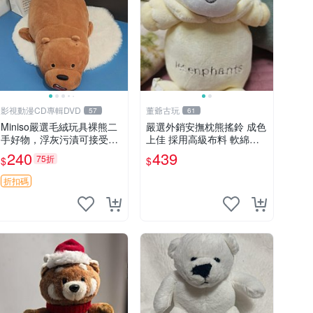
影視動漫CD專輯DVD
董爺古玩
57
61
Miniso嚴選毛絨玩具裸熊二
嚴選外銷安撫枕熊搖鈴 成色
手好物，浮灰污漬可接受。
上佳 採用高級布料 軟綿適
請詳閱照片再下單，售出不
合收藏 安心選購 安撫枕 熊
240
439
75折
$
$
退不換。全新品相收藏推
玩具 搖鈴
薦。 裸熊 毛絨玩具 收藏
折扣碼