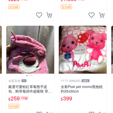
紀念 金屬搖鈴 新手媽咪推
加熱，適合各個年齡層，冷
薦 長頸鹿 抓rary 搖鈴
暖兩用享受抱抱樂趣，不容
折扣碼
折扣碼
錯過嚴選好物 溫暖 冷感
水星百貨
Y1711989293
1
883
嚴選可愛粉紅草莓熊手提
全新Post pet momo熊抱枕
包，附草莓掛件超吸睛 草莓
約35x30cm
熊手提包 草莓掛件 可愛port
259
399
77折
$
$
unese
折扣碼