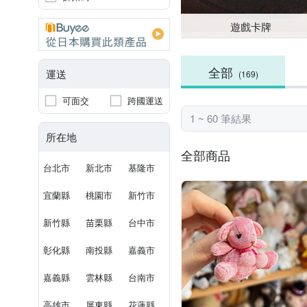
遊戲卡牌
全部
運送
(169)
可面交
跨國運送
1 ~ 60 筆結果
所在地
全部商品
台北市
新北市
基隆市
宜蘭縣
桃園市
新竹市
新竹縣
苗栗縣
台中市
彰化縣
南投縣
嘉義市
嘉義縣
雲林縣
台南市
高雄市
屏東縣
花蓮縣