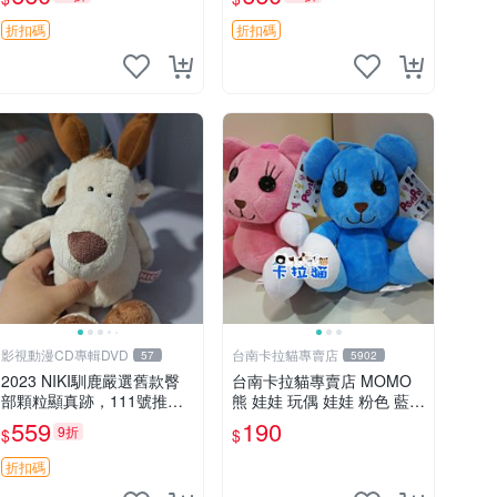
郵電熊 中古玩偶
吊牌收藏。藍鼻子小熊，值
得擁有 玩具 憶熊
折扣碼
折扣碼
影視動漫CD專輯DVD
台南卡拉貓專賣店
57
5902
2023 NIKI馴鹿嚴選舊款臀
台南卡拉貓專賣店 MOMO
部顆粒顯真跡，111號推薦
熊 娃娃 玩偶 娃娃 粉色 藍色
珍藏品 馴鹿 舊款 尾巴顆粒
2色分售
559
190
9折
$
$
折扣碼