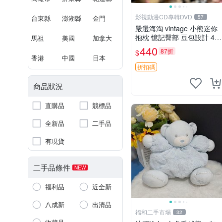
影視動漫CD專輯DVD
台東縣
澎湖縣
金門
57
嚴選海淘 vintage 小熊迷你
抱枕 憶記臀部 豆包設計 4c
馬祖
美國
加拿大
m 高 推薦收藏 迷你豆包小
440
87折
$
熊、高臀部、豆袋抱枕
香港
中國
日本
折扣碼
商品狀況
直購品
競標品
全新品
二手品
有現貨
二手品條件
NEW
福利品
近全新
八成新
出清品
福和二手市場
32