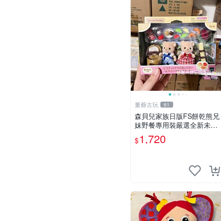
董爺古玩
61
森貝兒家族日版FS餅乾熊兄
妹野餐專用裝嚴選全新未開
封，包含兩組大童款紙盒
1,720
$
裝，適合收藏與分享。 餅乾
熊兄妹、野餐、收藏