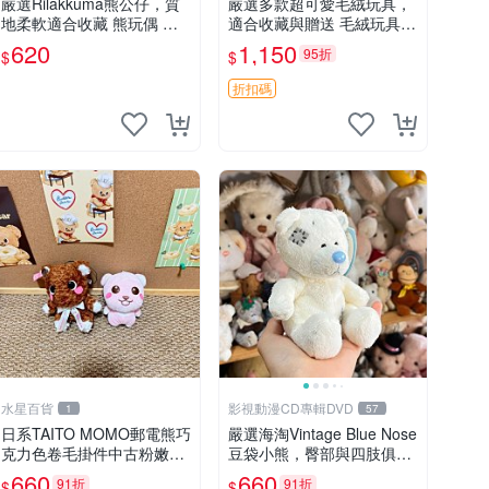
嚴選Rilakkuma熊公仔，質
嚴選多款超可愛毛絨玩具，
地柔軟適合收藏 熊玩偶 柔
適合收藏與贈送 毛絨玩具、
軟 公仔 收藏
抱枕、公仔
620
1,150
95折
$
$
折扣碼
水星百貨
影視動漫CD專輯DVD
1
57
日系TAITO MOMO郵電熊巧
嚴選海淘Vintage Blue Nose
克力色卷毛掛件中古粉嫩玩
豆袋小熊，臀部與四肢俱
偶微瑕推薦 postpet momo
全，坐高11公分，附原盒與
660
660
91折
91折
$
$