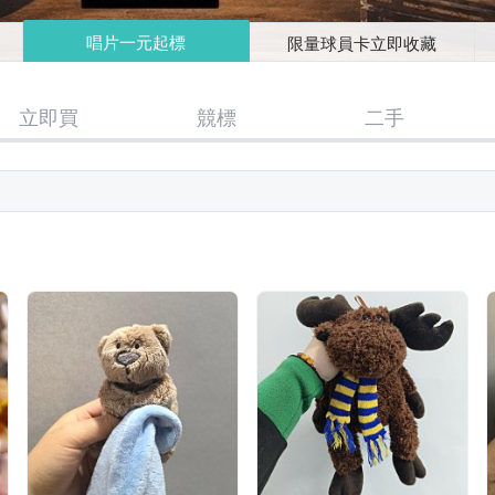
唱片一元起標
限量球員卡立即收藏
立即買
競標
二手