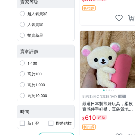
賣家等級
折扣碼
超人氣賣家
人氣賣家
拍賣新星
賣家評價
1-100
高於100
高於1,000
高於10,000
影視動漫CD專輯DVD
57
嚴選日本製熊妹玩具，柔軟
實感伴手好禮，豆袋質地手
時間
感佳，抱枕小熊 recom 推薦
610
91折
$
白色豆袋 玩具
新刊登
即將結標
折扣碼