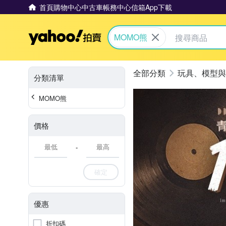
首頁
購物中心
中古車
帳務中心
信箱
App下載
Yahoo拍賣
MOMO熊
玩具、模型與
分類清單
MOMO熊
價格
-
確定
優惠
折扣碼