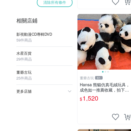
清除所有條件
相關店鋪
影視動漫CD專輯DVD
59件商品
水星百貨
29件商品
董爺古玩
25件商品
董爺古玩
61
Hansa 熊貓仿真毛絨玩具，
成色如一推薦收藏，拍下無
更多店舖
疑心 熊貓 毛絨玩具 收藏
1,520
$