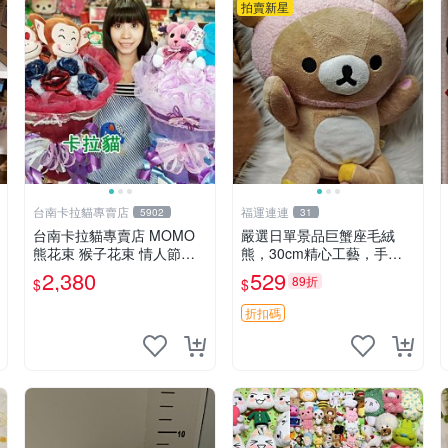
拍賣新星
台南卡拉貓專賣店
福運連連
5902
31
台南卡拉貓專賣店 MOMO
嚴選日單景品巨蟹座毛絨
熊花束 猴子花束 情人節禮
熊，30cm精心工藝，手感
物 二選一 可繡字 可今天寄
軟糯推薦收藏送人 巨蟹座
2,380
529
89折
$
$
明天到
毛絨玩具 精緻做工
折扣碼