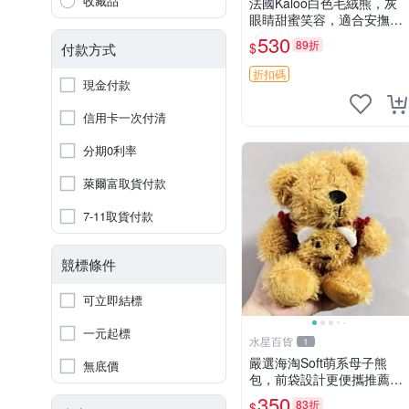
收藏品
法國Kaloo白色毛絨熊，灰
眼睛甜蜜笑容，適合安撫逗
趣可愛，柔軟面料手感佳。
530
89折
$
付款方式
14 白色安撫熊 毛絨玩具 寶
寶逗樂具
折扣碼
現金付款
信用卡一次付清
分期0利率
萊爾富取貨付款
7-11取貨付款
競標條件
可立即結標
一元起標
水星百貨
1
嚴選海淘Soft萌系母子熊
無底價
包，前袋設計更便攜推薦收
藏 母子熊 軟綿綿 包包
350
83折
$