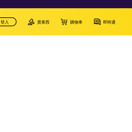
登入
賣東西
購物車
即時通