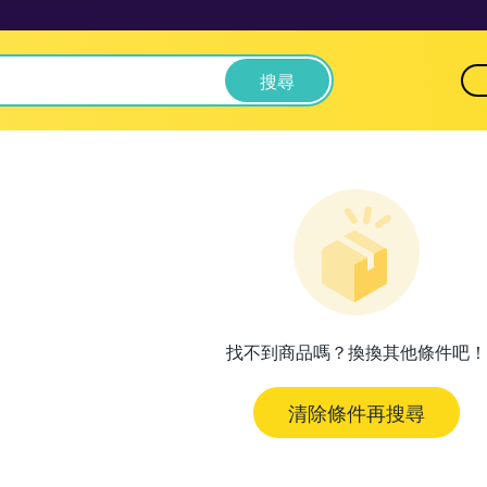
搜尋
找不到商品嗎？換換其他條件吧！
清除條件再搜尋