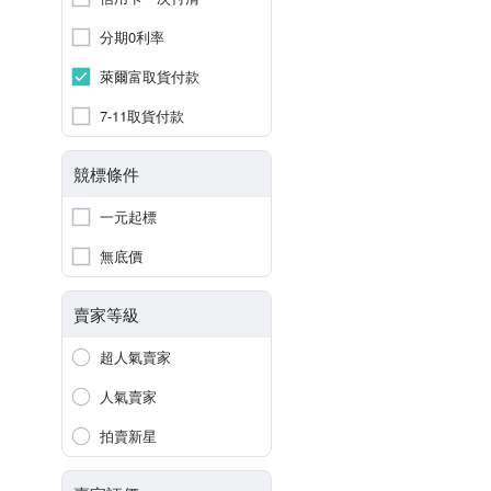
分期0利率
萊爾富取貨付款
7-11取貨付款
競標條件
一元起標
無底價
賣家等級
超人氣賣家
人氣賣家
拍賣新星