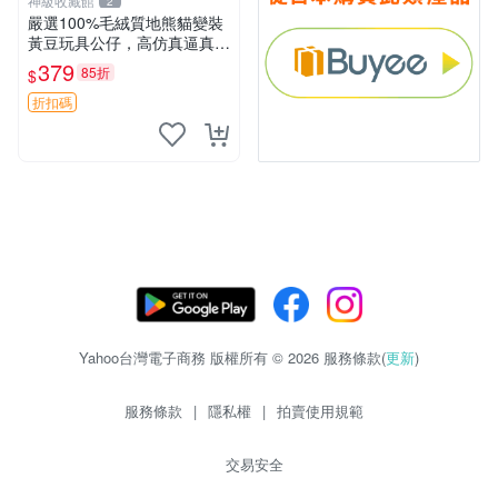
神級收藏館
2
嚴選100%毛絨質地熊貓變裝
黃豆玩具公仔，高仿真逼真模
擬，適合收藏愛好者 熊貓 黃
379
85折
$
豆 公仔
折扣碼
Yahoo台灣電子商務 版權所有 © 2026 服務條款(
更新
)
服務條款
|
隱私權
|
拍賣使用規範
交易安全