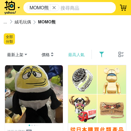
MOMO熊
登
絨毛玩偶
MOMO熊
全部
分類
最新上架
價格
最高人氣