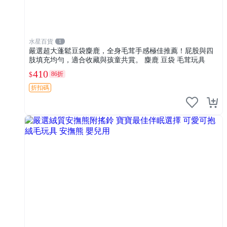
水星百貨
1
嚴選超大蓬鬆豆袋麋鹿，全身毛茸手感極佳推薦！屁股與四
肢填充均勻，適合收藏與孩童共賞。 麋鹿 豆袋 毛茸玩具
410
86折
$
折扣碼