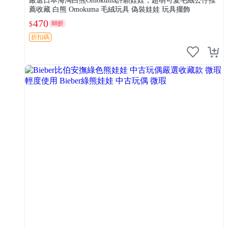
嚴選日本海淘白熊Omokuma許願娃娃，超萌可愛毛絨公仔推
薦收藏 白熊 Omokuma 毛絨玩具 偽裝娃娃 玩具擺飾
470
88折
$
折扣碼