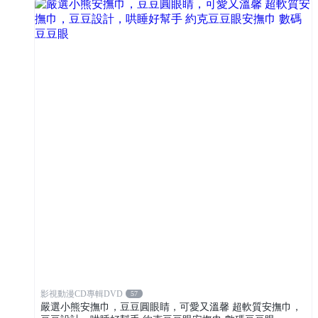
影視動漫CD專輯DVD
57
嚴選小熊安撫巾，豆豆圓眼睛，可愛又溫馨 超軟質安撫巾，