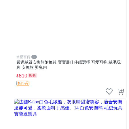
水星百貨
1
嚴選絨質安撫熊附搖鈴 寶寶最佳伴眠選擇 可愛可抱 絨毛玩
具 安撫熊 嬰兒用
810
93折
$
折扣碼