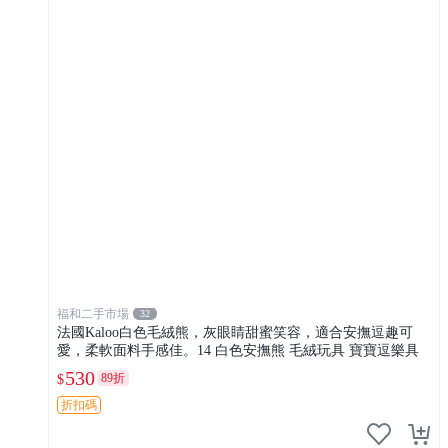
福和二手市場
32
法國Kaloo白色毛絨熊，灰眼睛甜蜜笑容，適合安撫逗趣可
愛，柔軟面料手感佳。14 白色安撫熊 毛絨玩具 寶寶逗樂具
530
89折
$
折扣碼