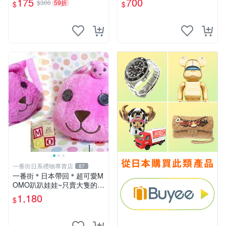
175
700
$300
59折
$
$
一番街日系禮物專賣店
87
一番街＊日本帶回＊超可愛M
OMO趴趴娃娃~只賣大隻的1
號~單隻價～生日禮物
1,180
$