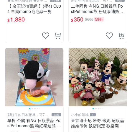
★金王記拍寶網 ★金王記
彩虹牛的日本玩具，可7取
1639
825
拍寶趣
付
【 金王記拍寶網 】(學4) C80
二件同售 有NG 日版景品 Po
4 早期momo毛毛蟲一隻
stPet momo熊 粉紅泰迪熊 妹
妹 comomo 企鵝 娃娃 布偶
1,880
350
$600
59折
$
$
手指頭 娃娃
彩虹牛的日本玩具，可7取
小小的領地
825
1
付
單售 企鵝 有NG 日版景品 Po
東京迪士尼 米奇 米妮 絕版品
stPet momo熊 粉紅泰迪熊 娃
娃娃吊飾 飯店限定 歡樂滿人
娃 布偶 手指頭 娃娃
間 復活節