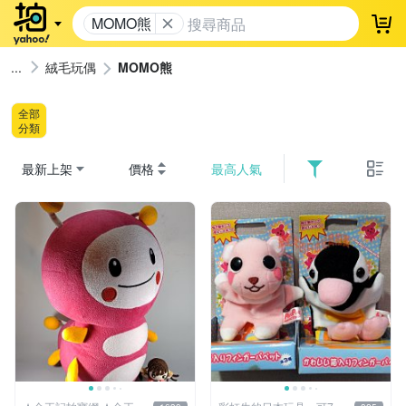
MOMO熊
登
絨毛玩偶
MOMO熊
全部
分類
最新上架
價格
最高人氣