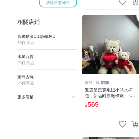
清除所有條件
相關店鋪
影視動漫CD專輯DVD
59件商品
水星百貨
29件商品
董爺古玩
25件商品
董爺古玩
61
嚴選星巴克毛絨小熊水杯
包，新品附原廠標籤， CO
更多店舖
NDITION 良好，詳情請參閱
569
$
商品圖片。 星巴克 毛絨小
熊 水杯包