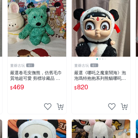
董爺古玩
董爺古玩
61
61
嚴選卷毛安撫熊，仿舊毛巾
嚴選《哪吒之魔童鬧海》泡
質地超可愛 剪標珍藏品 老
泡瑪特抱抱系列熊貓哪吒搪
式毛巾質地 安撫熊 款式
膠臉毛絨， STATE：如圖顯
469
820
$
$
示 哪吒 毛絨公仔 泡泡瑪特