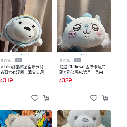
董爺古玩
董爺古玩
61
61
Miniso裸熊商品全新到貨，
嚴選 Chiikawa 吉伊卡哇烏
表面稍有浮塵，適合自用收
薩奇趴姿毛絨玩具，長約30
藏嚴選款。 裸熊 商品 裸熊
cm，質地超軟適合收藏 烏
319
329
$
$
玩偶
薩奇 Chiikawa 毛絨 超軟