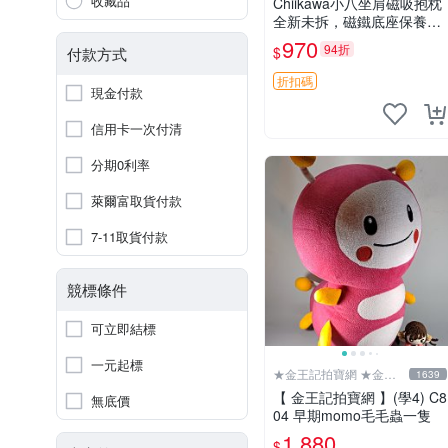
收藏品
Chiikawa小八坐肩磁吸抱枕
全新未拆，磁鐵底座保養品
專用 磁鐵 磁吸 抱枕
970
94折
$
付款方式
折扣碼
現金付款
信用卡一次付清
分期0利率
萊爾富取貨付款
7-11取貨付款
競標條件
可立即結標
一元起標
★金王記拍寶網 ★金王
1639
記拍寶趣
【 金王記拍寶網 】(學4) C8
無底價
04 早期momo毛毛蟲一隻
1,880
$