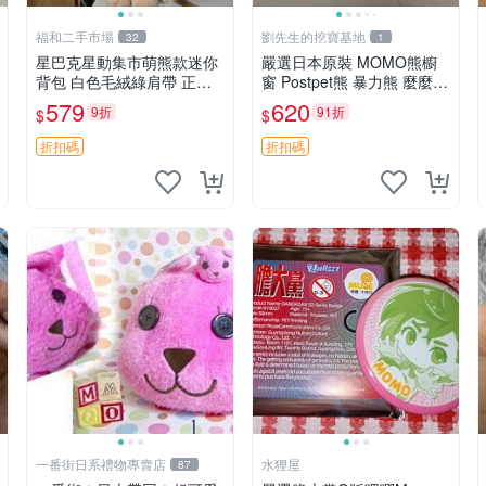
福和二手市場
劉先生的挖寶基地
32
1
星巴克星動集市萌熊款迷你
嚴選日本原裝 MOMO熊櫥
背包 白色毛絨綠肩帶 正式
窗 Postpet熊 暴力熊 麼麼
限量版 新品 上市未拆封 尺
熊，實物精緻收藏無損，二
579
620
9折
91折
$
$
寸約20公分 超適合收藏 迷
手誠意出售 暴力熊 MOMO
你背包 毛絨玩具 背包配件
熊 日本版 櫥趣熊熊偶
折扣碼
折扣碼
一番街日系禮物專賣店
水狸屋
87