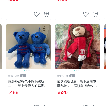
董爺古玩
董爺古玩
61
61
嚴選外貿藍色小熊毛絨玩
嚴選絕版M豆小熊毛線圍巾
具，世界上最偉大的媽媽聖
搭配帢，手感順滑適合收藏
誕節推薦禮物 五角星 兒童
絕版M豆小熊、圍巾、毛線
469
520
$
$
玩具 母親節
帢 經典好搭