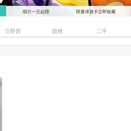
唱片一元起標
限量球員卡立即收藏
立即買
競標
二手