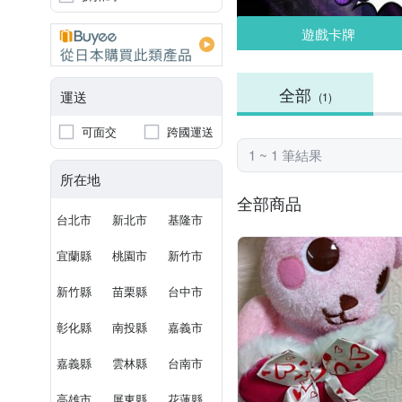
遊戲卡牌
全部
運送
(1)
可面交
跨國運送
1 ~ 1 筆結果
所在地
全部商品
台北市
新北市
基隆市
宜蘭縣
桃園市
新竹市
新竹縣
苗栗縣
台中市
彰化縣
南投縣
嘉義市
嘉義縣
雲林縣
台南市
高雄市
屏東縣
花蓮縣