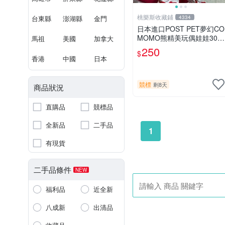
桃樂斯收藏鋪
台東縣
澎湖縣
金門
4334
日本進口POST PET夢幻CO
MOMO熊精美玩偶娃娃30c
馬祖
美國
加拿大
m
250
$
香港
中國
日本
競標
剩8天
商品狀況
直購品
競標品
全新品
二手品
1
有現貨
二手品條件
NEW
福利品
近全新
八成新
出清品