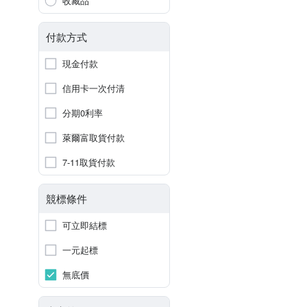
收藏品
付款方式
現金付款
信用卡一次付清
分期0利率
萊爾富取貨付款
7-11取貨付款
競標條件
可立即結標
一元起標
無底價