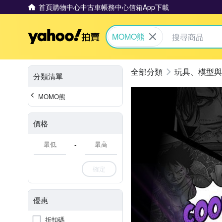
首頁
購物中心
中古車
帳務中心
信箱
App下載
Yahoo拍賣
MOMO熊
玩具、模型與
分類清單
MOMO熊
價格
-
確定
優惠
折扣碼