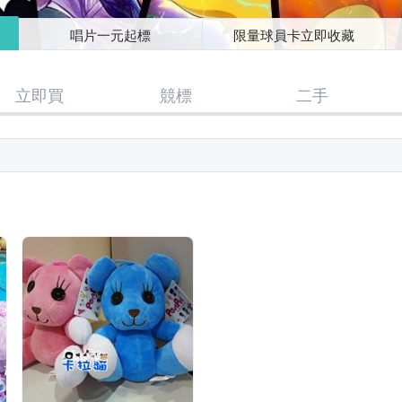
唱片一元起標
限量球員卡立即收藏
立即買
競標
二手