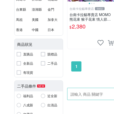
台南卡拉貓專賣店
台東縣
澎湖縣
金門
5902
台南卡拉貓專賣店 MOMO
熊花束 猴子花束 情人節禮
馬祖
美國
加拿大
物 二選一 可繡字 可今天寄
2,380
$
明天到
香港
中國
日本
商品狀況
直購品
競標品
全新品
二手品
1
有現貨
二手品條件
NEW
福利品
近全新
八成新
出清品