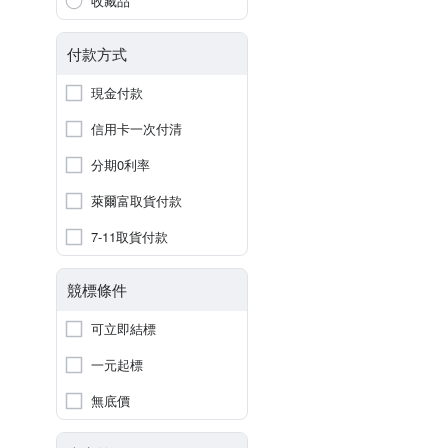
收藏品
付款方式
現金付款
信用卡一次付清
分期0利率
萊爾富取貨付款
7-11取貨付款
競標條件
可立即結標
一元起標
無底價