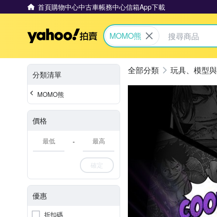
首頁
購物中心
中古車
帳務中心
信箱
App下載
Yahoo拍賣
MOMO熊
玩具、模型與
分類清單
MOMO熊
價格
-
確定
優惠
折扣碼