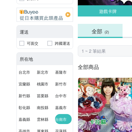
遊戲卡牌
全部
運送
(2)
可面交
跨國運送
1 ~ 2 筆結果
所在地
全部商品
台北市
新北市
基隆市
宜蘭縣
桃園市
新竹市
新竹縣
苗栗縣
台中市
彰化縣
南投縣
嘉義市
嘉義縣
雲林縣
台南市
高雄市
屏東縣
花蓮縣