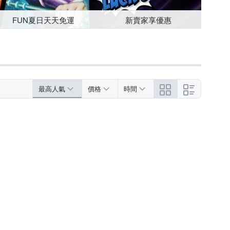
FUN夏日天天免運
新賣家享優惠
最高人氣
價格
時間