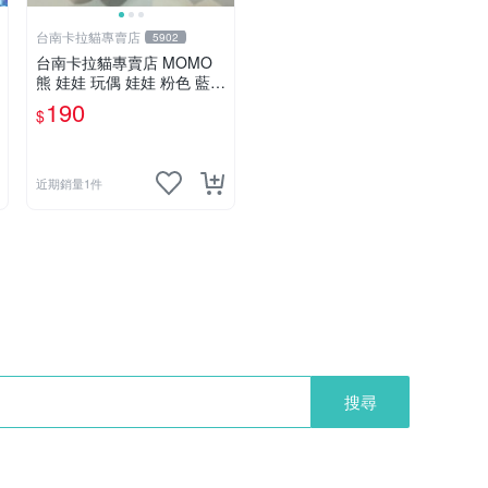
台南卡拉貓專賣店
5902
台南卡拉貓專賣店 MOMO
熊 娃娃 玩偶 娃娃 粉色 藍色
2色分售
190
$
近期銷量1件
搜尋