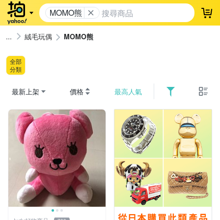
MOMO熊
登
絨毛玩偶
MOMO熊
全部
分類
最新上架
價格
最高人氣