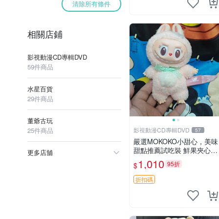
清除所有條件
相關店鋪
影視動漫CD專輯DVD
59件商品
水星百貨
29件商品
董爺古玩
25件商品
影視動漫CD專輯DVD
57
嚴選MOKOKO小甜心，美味
甜點推薦試吃裝 鮮果夾心糖
更多店舖
果，甜蜜滋味享不停 薄荷草
1,010
95折
$
莓 奶油心 60粒 mini小甜心
糖果，水果味夾心零食裝 心
折扣碼
形糖果 60