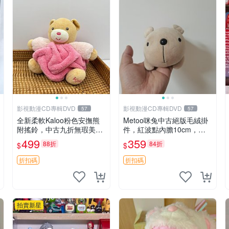
影視動漫CD專輯DVD
影視動漫CD專輯DVD
57
57
全新柔軟Kaloo粉色安撫熊
Metoo咪兔中古絕版毛絨掛
附搖鈴，中古九折無瑕美型
件，紅波點內膽10cm，軟
嚴選收藏 粉色 安撫 玩具
糯宜贈送收藏 咪熊 毛絨 掛
499
359
88折
84折
$
$
件
折扣碼
折扣碼
拍賣新星