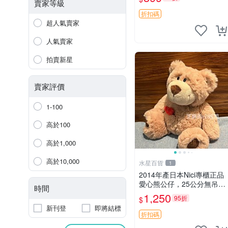
賣家等級
折扣碼
超人氣賣家
人氣賣家
拍賣新星
賣家評價
1-100
高於100
高於1,000
高於10,000
水星百貨
1
2014年產日本Nici專櫃正品
愛心熊公仔，25公分無吊牌
時間
全新 愛心熊 公仔 熊抱玩偶
1,250
95折
$
新刊登
即將結標
折扣碼