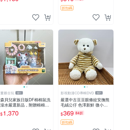
熊 毛絨手偶 安撫 toy 嚴選
折扣碼
董爺古玩
影視動漫CD專輯DVD
61
57
森貝兒家族日版DF棉棉鼠洗
嚴選中古豆豆眼條紋安撫熊
澡水嚴選新品，附贈棉棉鼠
毛絨公仔 色澤新鮮 微小瑕
媽媽與嬰兒及配件。-paper
疵可收藏 中古 安撫熊 條紋
1,370
369
84折
$
$
盒裝，輕便設計方便攜帶。
公仔
棉棉鼠 棉玩 公仔
折扣碼