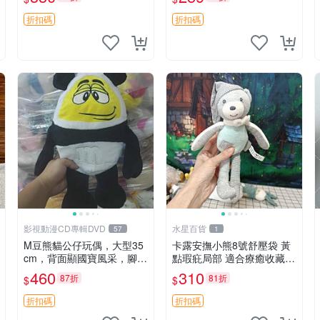
包配飾。可視頻確認詳情。
毛絨
巴布豆 BOBO 草莓 毛絨公
折扣碼
折扣碼
仔 收藏 包配飾
影視動漫CD專輯DVD
水星百貨
57
1
M豆熊貓公仔玩偶，大型35
卡露安撫小熊8號舒壓袋 黃
cm，背面顯國寶風采，腳肚
點瑕疪局部 適合療癒收藏
刺繡M標識，柔軟可 MACHI
撫慰身心 美肌養護 放鬆好
460
310
87折
81折
$
$
NE WASH。國寶 M豆 玩偶
物
公仔
折扣碼
折扣碼