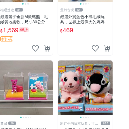
福運連連
董爺古玩
31
61
嚴選幾乎全新M款鬆熊，毛
嚴選外貿藍色小熊毛絨玩
絨質地柔軟，尺寸30公分，
具，世界上最偉大的媽媽聖
做工精緻可愛，適合收藏或
誕節推薦禮物 五角星 兒童
1,569
469
95折
$
$
贈送親友。中古使用痕跡，
玩具 母親節
手感依然優良。 鬆熊 嬰熊
折扣碼
毛玩偶
董藏
彩虹牛的日本玩具，可7
29
825
取付