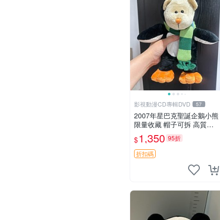
影視動漫CD專輯DVD
57
2007年星巴克聖誕企鵝小熊
限量收藏 帽子可拆 高質手
感超愛 聖誕限定 星巴克企
1,350
95折
$
鵝 小熊杯墊
折扣碼