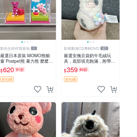
劉先生的挖寶基地
影視動漫CD專輯DVD
1
57
嚴選日本原裝 MOMO熊櫥
嚴選安撫豆袋奶牛毛絨玩
窗 Postpet熊 暴力熊 麼麼
具，底部填充飽滿，附帶可
熊，實物精緻收藏無損，二
愛搖鈴，適合愛心寶寶收
620
359
91折
84折
$
$
手誠意出售 暴力熊 MOMO
藏。實拍呈現，質地超軟
熊 日本版 櫥趣熊熊偶
糯。 安撫玩具 毛絨玩具 奶
折扣碼
折扣碼
牛搖鈴