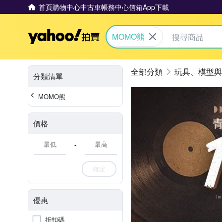
首頁
購物中心
中古車
帳務中心
信箱
App下載
Yahoo拍賣
MOMO熊
玩具、模型與
分類清單
MOMO熊
價格
-
確定
優惠
折扣碼