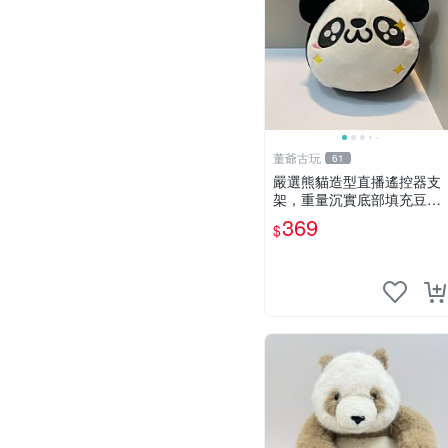
董爺古玩
61
嚴選熊貓造型直播遙控器支
架，重量沉實底部填充豆
袋，手機遙控器最佳架設選
369
$
擇推薦 直播遙控器支架 毛
絨玩具 支架架設