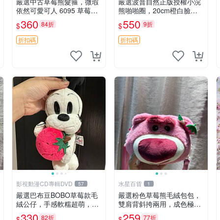
嚴選中古草莓熊髮箍，微瑕
嚴選波普自然正版授權小浣
依然可愛可人 6095 草莓熊
熊啪啪圈，20cm橙白臉部
頭飾 中古髮圈 熊寶 寶寶 娃
條紋清晰，毛絨超萌贈品推
360
550
84折
9折
$
$
娃熊髮箍 中古收藏 玩具髮
薦。 小浣熊 波普 圈環
夾
折扣碼
折扣碼
影視動漫CD專輯DVD
水星百貨
57
1
嚴選巴布豆BOBO草莓款毛
嚴選粉色草莓熊毛絨包包，
絨公仔，手感軟糯超萌，成
雙肩背斜挎兩用，成色極佳
色優良適合作為收藏品或包
精準關鍵詞：草莓熊 包包
330
259
82折
77折
$
$