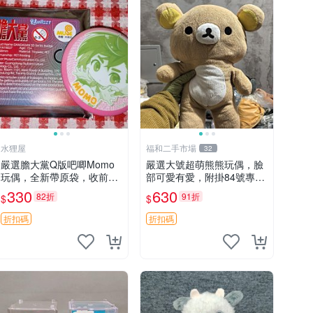
水狸屋
福和二手市場
32
嚴選膽大黨Q版吧唧Momo
嚴選大號超萌熊熊玩偶，臉
玩偶，全新帶原袋，收前請
部可愛有愛，附掛84號專用
詳讀收物須知。非偏遠地區
袋，適合收藏與送禮 寶寶熊
330
630
82折
91折
$
$
同城可取。 膽大黨 Q版 陳
玩具 熊抱枕
冠希 妙Q玩偶
折扣碼
折扣碼