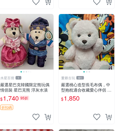
水星百貨
董爺古玩
1
61
嚴選星巴克韓國限定熊玩偶
嚴選桃心造型長毛布偶，中
情侶裝 星巴克熊 浮灰水漬
型抱枕適合收藏愛心伴侶 桃
心抱枕 布娃娃 猛咬布偶
1,740
1,850
95折
$
$
折扣碼