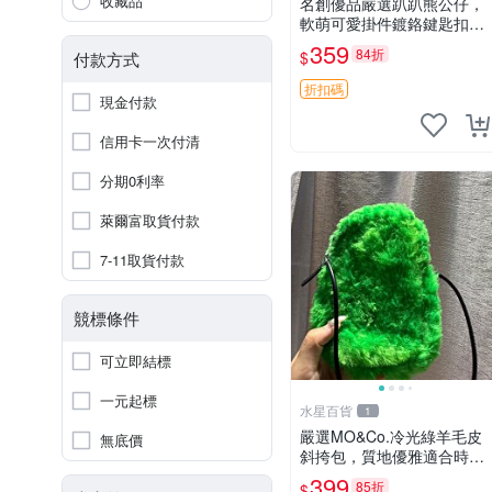
收藏品
名創優品嚴選趴趴熊公仔，
軟萌可愛掛件鍍鉻鍵匙扣，
辦公放松好選擇 趴趴熊 鍍
359
84折
$
付款方式
鉻鍵匙扣 萬用掛件
折扣碼
現金付款
信用卡一次付清
分期0利率
萊爾富取貨付款
7-11取貨付款
競標條件
可立即結標
一元起標
水星百貨
1
嚴選MO&Co.冷光綠羊毛皮
無底價
斜挎包，質地優雅適合時尚
穿搭 冷光綠 皮包 斜挎包
399
85折
$