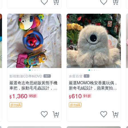
影視動漫CD專輯DVD
水星百貨
57
1
嚴選奇志奇思絕版黃熊手機
嚴選MOMO晚安香薰玩偶，
車把，振動毛毛蟲設計，直
新奇毛絨設計，蘋果實拍展
SALE 售不退不換 毛毛蟲 手
示，成色極佳 晚安香薰 馮
1,360
610
95折
91折
$
$
機 車把
娃娃 毛絨玩偶
折扣碼
折扣碼