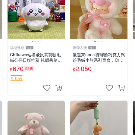
福運連連
董爺古玩
31
61
Chiikawa站姿飛鼠莫莫咖毛
嚴選來nanci搪膠臉巧克力繽
絨公仔日版推薦 托腮呆萌可
紛毛絨小熊系列盲盒，Crea
愛 15cm豆袋底部 當代嚴選
my櫻花巧藝盲盒 隱藏款Cre
670
2,050
92折
$
$
毛絨玩具 公仔 莫莫卡 像人
amy櫻花巧藝 嬰熊盲盒娃娃
樂趣盲盒
折扣碼