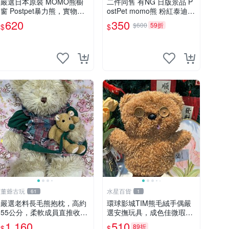
嚴選日本原裝 MOMO熊櫥
二件同售 有NG 日版景品 P
窗 Postpet暴力熊，實物直
ostPet momo熊 粉紅泰迪熊
送新臺灣。MOMO熊 暴力
妹妹 comomo 企鵝 娃娃 布
620
350
$600
59折
$
$
熊 熊貓櫥窗
偶 手指頭 娃娃
董爺古玩
水星百貨
61
1
嚴選老料長毛熊抱枕，高約
環球影城TIM熊毛絨手偶嚴
55公分，柔軟成員直推收藏
選安撫玩具，成色佳微瑕
長毛熊 柔軟熊抱枕 55公分
疵，贈小禮物超值優惠 TIM
1,160
510
89折
$
$