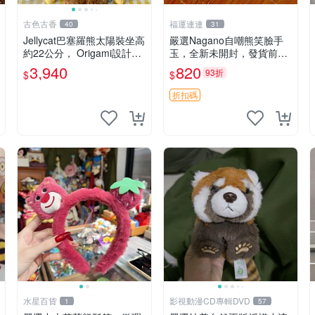
古色古香
福運連連
40
31
Jellycat巴塞羅熊太陽裝坐高
嚴選Nagano自嘲熊笑臉手
約22公分， Origami設計，
玉，全新未開封，發貨前視
來自越南。嚴選 Recomme
頻確認，海南 廣西 貴州 嚴
3,940
820
93折
$
$
ndation！巴塞羅、 Origami
選Nagano自嘲熊笑臉手
熊、Jelly
玉，全新未開封，發貨前視
折扣碼
頻確認，四川 重慶 內
水星百貨
影視動漫CD專輯DVD
1
57