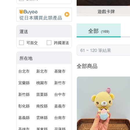
遊戲卡牌
全部
運送
(169)
可面交
跨國運送
61 ~ 120 筆結果
所在地
全部商品
台北市
新北市
基隆市
宜蘭縣
桃園市
新竹市
新竹縣
苗栗縣
台中市
彰化縣
南投縣
嘉義市
嘉義縣
雲林縣
台南市
高雄市
屏東縣
花蓮縣