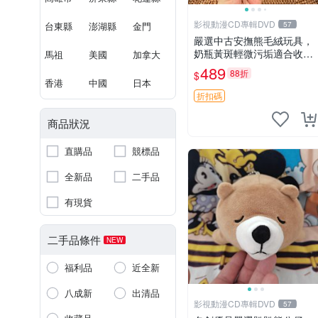
影視動漫CD專輯DVD
台東縣
澎湖縣
金門
57
嚴選中古安撫熊毛絨玩具，
奶瓶黃斑輕微污垢適合收
馬祖
美國
加拿大
藏。默認兩日發貨，全國快
489
88折
$
遞隨機派送。 成色如圖可放
香港
中國
日本
心購買，輕微瑕疵和臟污不
折扣碼
影響使用。 安撫熊 中古玩
偶 毛
商品狀況
直購品
競標品
全新品
二手品
有現貨
二手品條件
NEW
福利品
近全新
八成新
出清品
影視動漫CD專輯DVD
57