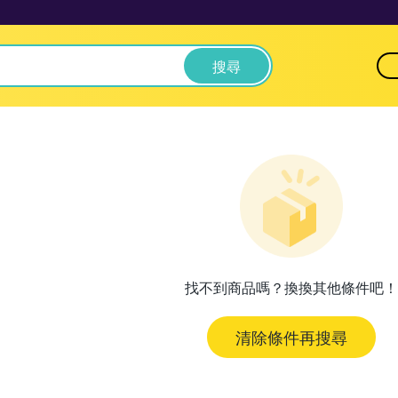
搜尋
找不到商品嗎？換換其他條件吧！
清除條件再搜尋