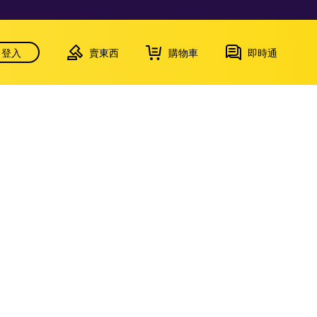
登入
賣東西
購物車
即時通