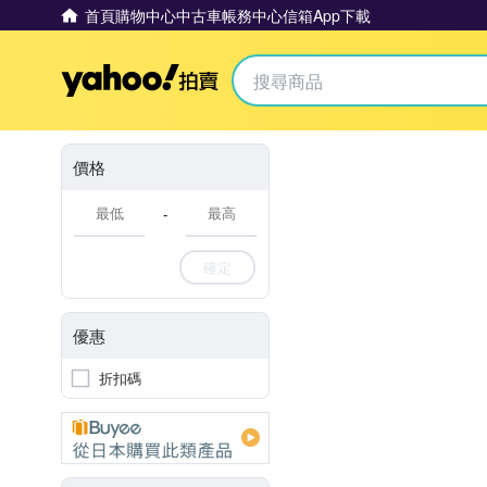
首頁
購物中心
中古車
帳務中心
信箱
App下載
Yahoo拍賣
價格
-
確定
優惠
折扣碼