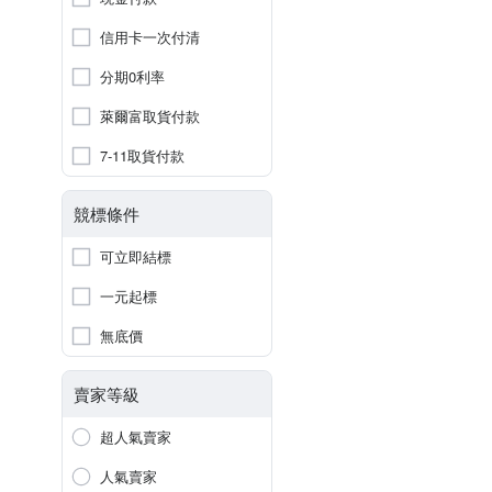
信用卡一次付清
分期0利率
萊爾富取貨付款
7-11取貨付款
競標條件
可立即結標
一元起標
無底價
賣家等級
超人氣賣家
人氣賣家