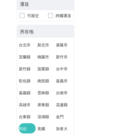
運送
可面交
跨國運送
所在地
台北市
新北市
基隆市
宜蘭縣
桃園市
新竹市
新竹縣
苗栗縣
台中市
彰化縣
南投縣
嘉義市
嘉義縣
雲林縣
台南市
高雄市
屏東縣
花蓮縣
台東縣
澎湖縣
金門
馬祖
美國
加拿大