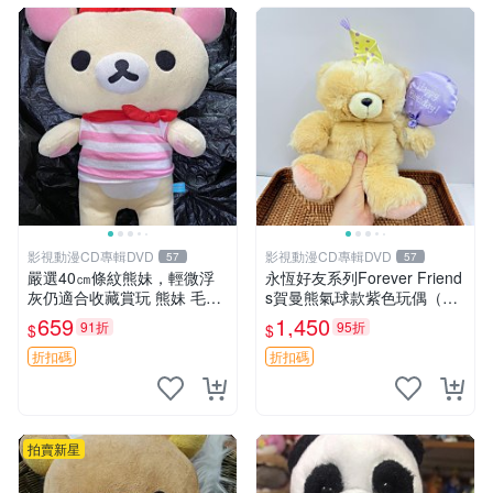
影視動漫CD專輯DVD
影視動漫CD專輯DVD
57
57
嚴選40㎝條紋熊妹，輕微浮
永恆好友系列Forever Friend
灰仍適合收藏賞玩 熊妹 毛絨
s賀曼熊氣球款紫色玩偶（鼻
玩具 浮雕熊
子稍有磨損） 中古玩具 氣球
659
1,450
91折
95折
$
$
熊 玩偶
折扣碼
折扣碼
拍賣新星