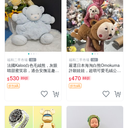
福和二手市場
福和二手市場
32
32
法國Kaloo白色毛絨熊，灰眼
嚴選日本海淘白熊Omokuma
睛甜蜜笑容，適合安撫逗趣可
許願娃娃，超萌可愛毛絨公仔
愛，柔軟面料手感佳。14 白
推薦收藏 白熊 Omokuma 毛
530
470
89折
88折
$
$
色安撫熊 毛絨玩具 寶寶逗樂
絨玩具 偽裝娃娃 玩具擺飾
具
折扣碼
折扣碼