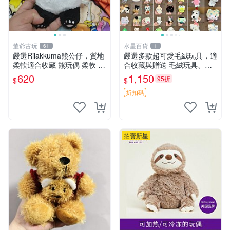
董爺古玩
水星百貨
61
1
嚴選Rilakkuma熊公仔，質地
嚴選多款超可愛毛絨玩具，適
柔軟適合收藏 熊玩偶 柔軟 公
合收藏與贈送 毛絨玩具、抱
仔 收藏
枕、公仔
620
1,150
95折
$
$
折扣碼
拍賣新星