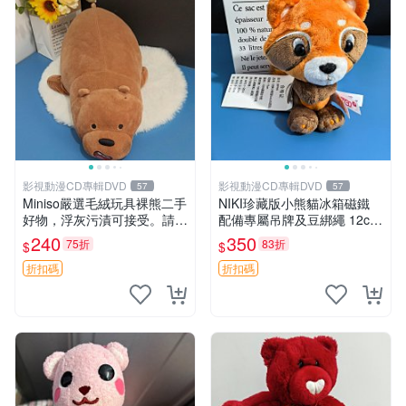
影視動漫CD專輯DVD
影視動漫CD專輯DVD
57
57
Miniso嚴選毛絨玩具裸熊二手
NIKI珍藏版小熊貓冰箱磁鐵
好物，浮灰污漬可接受。請詳
配備專屬吊牌及豆綁繩 12cm
閱照片再下單，售出不退不
廢品嚴選 好評推薦 小熊貓冰
240
350
75折
83折
$
$
換。全新品相收藏推薦。 裸
箱貼 磁鐵掛件 冰箱飾品
熊 毛絨玩具 收藏
折扣碼
折扣碼