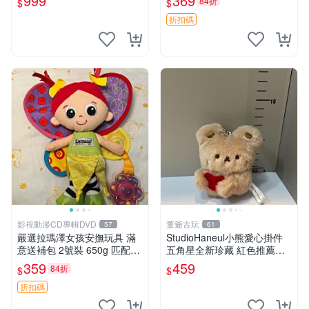
999
369
84折
$
$
折扣碼
影視動漫CD專輯DVD
董爺古玩
57
61
嚴選拉瑪澤女孩安撫玩具 滿
StudioHaneul小熊愛心掛件
意送補包 2號裝 650g 匹配嬰
五角星全新珍藏 紅色推薦收
幼童舒壓好伴侶 女孩專用 安
藏 玩具掛飾 掛件 新品
359
459
84折
$
$
心選擇 安撫玩偶 衝包 玩具
折扣碼