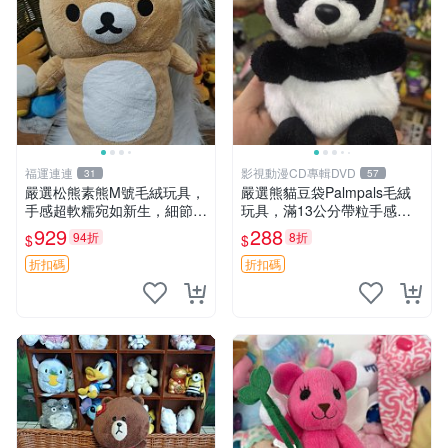
福運連連
影視動漫CD專輯DVD
31
57
嚴選松熊素熊M號毛絨玩具，
嚴選熊貓豆袋Palmpals毛絨
手感超軟糯宛如新生，細節精
玩具，滿13公分帶粒手感極
緻完美無瑕，推薦送禮或珍
佳，電影主題周邊推薦 熊貓
929
288
94折
8折
$
$
藏，中古狀態保養得宜。 松
Palmpals 毛絨玩具 豆袋 劇場
熊 素熊 毛絨doll
版周邊
折扣碼
折扣碼