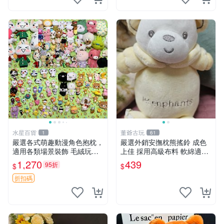
水星百貨
董爺古玩
1
61
嚴選各式萌趣動漫角色抱枕，
嚴選外銷安撫枕熊搖鈴 成色
適用各類場景裝飾 毛絨玩
上佳 採用高級布料 軟綿適合
具、卡通抱枕、趣味玩偶
收藏 安心選購 安撫枕 熊玩具
1,270
439
95折
$
$
搖鈴
折扣碼