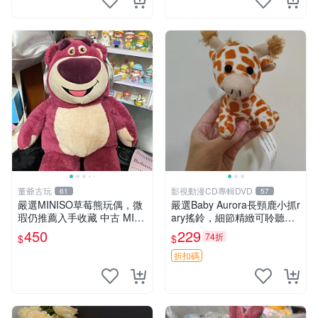
董爺古玩
影視動漫CD專輯DVD
61
57
嚴選MINISO草莓熊玩偶，微
嚴選Baby Aurora長頸鹿小抓r
瑕仍推薦入手收藏 中古 MINI
ary搖鈴，細節精緻可聆聽清
SO 草莓熊 玩具 收藏
脆鈴音 軟萌可愛 定制紀念 金
450
229
74折
$
$
屬搖鈴 新手媽咪推薦 長頸鹿
抓rary 搖鈴
折扣碼