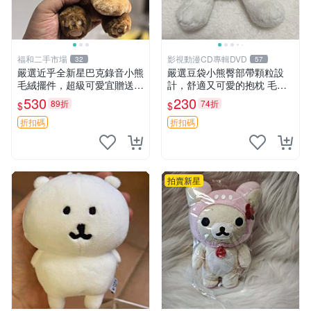
福和二手市場
影視動漫CD專輯DVD
32
57
嚴選近乎全新星巴克錄音小熊
嚴選豆袋小熊臀部帶顆粒設
毛絨擺件，超級可愛宜贈送掛
計，舒適又可愛的抱枕 毛絨
飾 錄音小熊 毛絨擺件 贈品
抱枕、臀部按摩、坐墊
530
230
89折
74折
$
$
折扣碼
折扣碼
拍賣新星