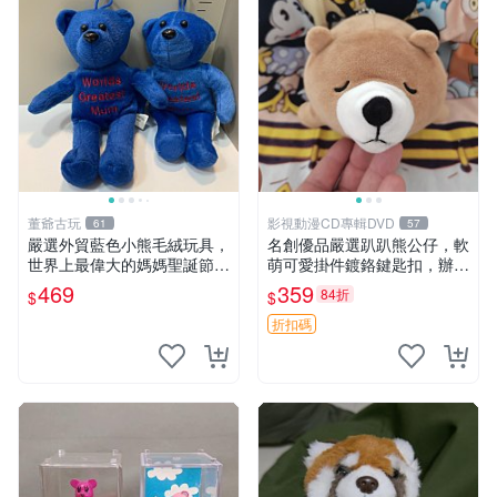
董爺古玩
影視動漫CD專輯DVD
61
57
嚴選外貿藍色小熊毛絨玩具，
名創優品嚴選趴趴熊公仔，軟
世界上最偉大的媽媽聖誕節推
萌可愛掛件鍍鉻鍵匙扣，辦公
薦禮物 五角星 兒童玩具 母親
放松好選擇 趴趴熊 鍍鉻鍵匙
469
359
84折
$
$
節
扣 萬用掛件
折扣碼