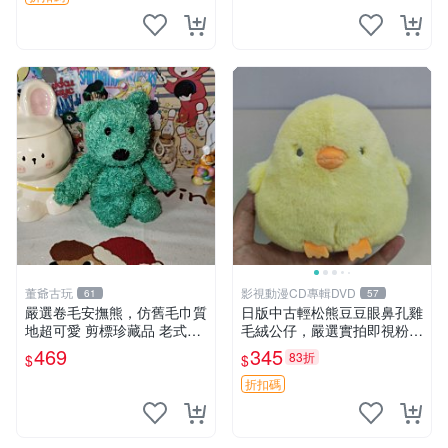
董爺古玩
影視動漫CD專輯DVD
61
57
嚴選卷毛安撫熊，仿舊毛巾質
日版中古輕松熊豆豆眼鼻孔雞
地超可愛 剪標珍藏品 老式毛
毛絨公仔，嚴選實拍即視粉絲
巾質地 安撫熊 款式
必買 公仔紙箱氣泡膜精心包
469
345
83折
$
$
裝快速發貨 輕松熊 公仔 雞毛
絨
折扣碼