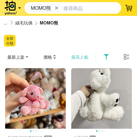
MOMO熊
登
絨毛玩偶
MOMO熊
全部
分類
最新上架
價格
最高人氣