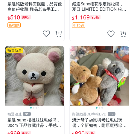
嚴選絕版老料安撫熊，品質優
嚴選Sanx櫻花限定輕松熊，
良值得收藏 極品老布手工安
夏日 LIMITED EDITION 粉色
撫搖鈴玩具，適合哄睡寶貝
毛絨熊，背有拉鏈設計，肚內
510
1,169
89折
95折
$
$
超柔老料搖鈴熊，專為孩子設
填充豆袋，精致工藝呈現，狀
計的安心伴護 推薦絕版老布
態如新，適合收藏與送人 櫻
折扣碼
折扣碼
製工藝搖鈴熊，可當作童
花、
拍賣新星
福運連連
影視動漫CD專輯DVD
31
57
嚴選 sanx 櫻桃妹妹毛絨熊，
澳洲母子袋鼠與考拉毛絨玩
30cm 正品收藏佳品，手感極
偶，全新如初，附原廠標籤，
軟，適合贈送與收藏 櫻桃妹
手感極軟，適合贈送親朋好
869
820
94折
93折