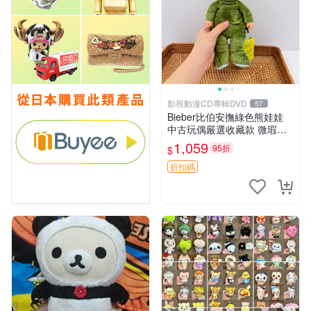
影視動漫CD專輯DVD
57
Bieber比伯安撫綠色熊娃娃
中古玩偶嚴選收藏款 微瑕輕
度使用 Bieber綠熊娃娃 中古
1,059
95折
$
玩偶 微瑕
折扣碼