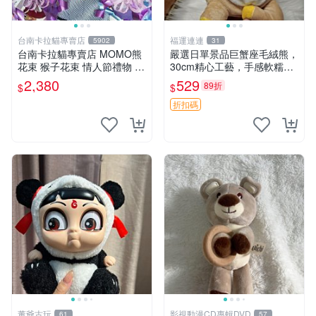
台南卡拉貓專賣店
福運連連
5902
31
台南卡拉貓專賣店 MOMO熊
嚴選日單景品巨蟹座毛絨熊，
花束 猴子花束 情人節禮物 二
30cm精心工藝，手感軟糯推
選一 可繡字 可今天寄明天到
薦收藏送人 巨蟹座 毛絨玩具
2,380
529
89折
$
$
精緻做工
折扣碼
董爺古玩
影視動漫CD專輯DVD
61
57