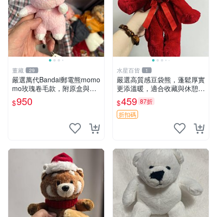
董藏
水星百貨
29
1
嚴選萬代Bandai郵電熊momo
嚴選高質感豆袋熊，蓬鬆厚實
mo玫瑰卷毛款，附原盒與吊
更添溫暖，適合收藏與休憩。
牌，粉嫩可愛入手即柔軟～
前胸填充飽滿，背部亦具優雅
950
459
87折
$
$
玫瑰卷毛 郵電熊 正品
設計。 豆袋熊 保暖 溫柔 蓬
松
折扣碼