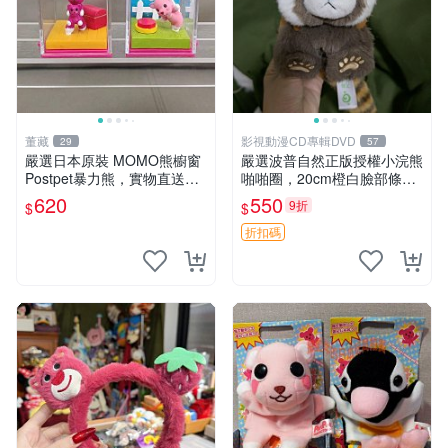
董藏
影視動漫CD專輯DVD
29
57
嚴選日本原裝 MOMO熊櫥窗
嚴選波普自然正版授權小浣熊
Postpet暴力熊，實物直送新
啪啪圈，20cm橙白臉部條紋
臺灣。MOMO熊 暴力熊 熊貓
清晰，毛絨超萌贈品推薦。
620
550
9折
$
$
櫥窗
小浣熊 波普 圈環
折扣碼