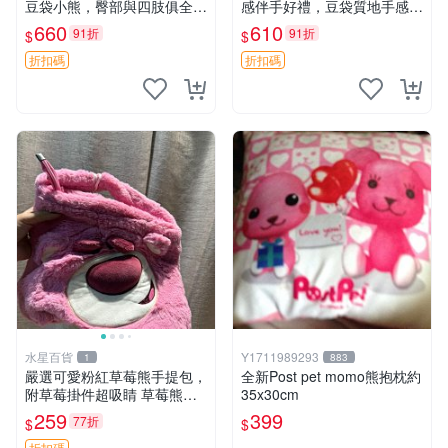
豆袋小熊，臀部與四肢俱全，
感伴手好禮，豆袋質地手感
坐高11公分，附原盒與吊牌
佳，抱枕小熊 recom 推薦 白
660
610
91折
91折
$
$
收藏。藍鼻子小熊，值得擁有
色豆袋 玩具
玩具 憶熊
折扣碼
折扣碼
水星百貨
Y1711989293
1
883
嚴選可愛粉紅草莓熊手提包，
全新Post pet momo熊抱枕約
附草莓掛件超吸睛 草莓熊手
35x30cm
提包 草莓掛件 可愛portunes
259
399
77折
$
$
e
折扣碼