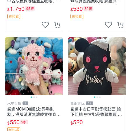
中古成色保養佳適宜收藏。無
無瑕真照推薦收藏 郵差熊 熊
盒子但品質完好，快速出貨。
抱枕 紅薯啵啵間
1,750
530
95折
89折
$
$
建議入手！ 中古 玩偶 滬漫
折扣碼
折扣碼
水星百貨
董爺古玩
1
61
嚴選MOMO熊郵差長毛抱
嚴選中古日單郵電熊郵票 拍
枕，滿版清晰無濾鏡實拍直
下即拍 中古郵品收藏推薦 郵
銷。每周新品到貨，不容錯
票 郵電熊 日本
550
520
9折
$
$
過！ 郵差熊 長毛 抱枕
折扣碼