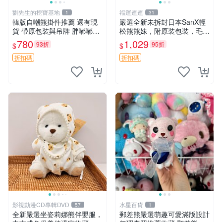
劉先生的挖寶基地
福運連連
1
31
韓版自嘲熊掛件推薦 還有現
嚴選全新未拆封日本SanX輕
貨 帶原包裝與吊牌 胖嘟嘟超
松熊熊妹，附原裝包裝，毛絨
可愛 毛絨手感佳 小熊掛件 自
質地極佳，細膩可愛，推薦收
780
1,029
93折
95折
$
$
嘲抱枕 小熊抱枕
藏兼送禮，適合女性好友或家
人，限量釋出。鬆熊、熊玩
折扣碼
折扣碼
偶、收藏品
影視動漫CD專輯DVD
水星百貨
57
1
全新嚴選坐姿莉娜熊伴嬰服，
郵差熊嚴選萌趣可愛滿版設計