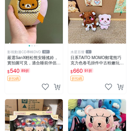
影視動漫CD專輯DVD
水星百貨
57
1
嚴選SanX輕松熊安睡搖鈴，
日系TAITO MOMO郵電熊巧
實拍圖可見，適合睡前伴侶，
克力色卷毛掛件中古粉嫩玩偶
Picks安撫好物 0325 懸吊 電
微瑕推薦 postpet momo 郵
540
660
89折
91折
$
$
腦
電熊 中古玩偶
折扣碼
折扣碼