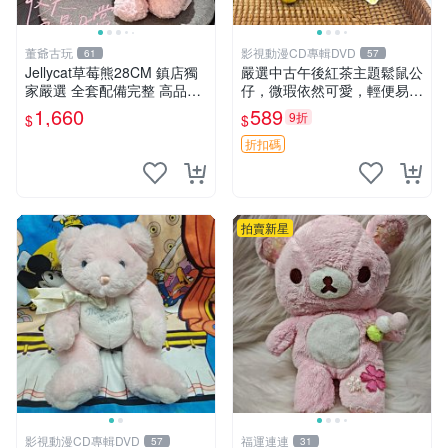
董爺古玩
影視動漫CD專輯DVD
61
57
Jellycat草莓熊28CM 鎮店獨
嚴選中古午後紅茶主題鬆鼠公
家嚴選 全套配備完整 高品質
仔，微瑕依然可愛，輕便易運
收藏好物 紋章 玩具熊 定制熊
送 二手收藏推薦 工廠直營 快
1,660
589
9折
$
$
遞到府 中古 玩偶 公仔
折扣碼
拍賣新星
影視動漫CD專輯DVD
福運連連
57
31