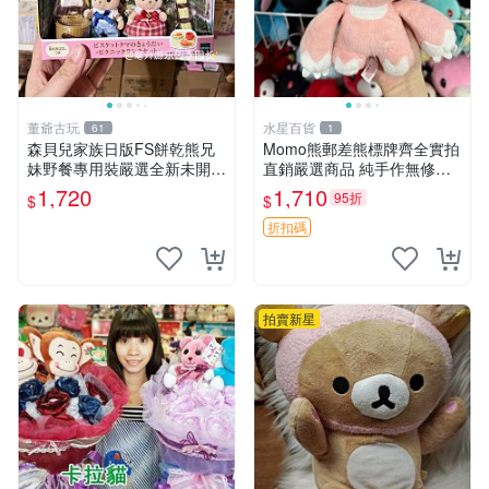
董爺古玩
水星百貨
61
1
森貝兒家族日版FS餅乾熊兄
Momo熊郵差熊標牌齊全實拍
妹野餐專用裝嚴選全新未開
直銷嚴選商品 純手作無修圖
封，包含兩組大童款紙盒裝，
可收藏 郵差熊 Momo熊 標牌
1,720
1,710
95折
$
$
適合收藏與分享。 餅乾熊兄
商品
妹、野餐、收藏
折扣碼
拍賣新星