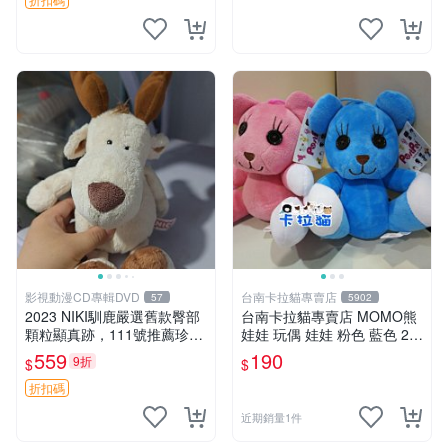
影視動漫CD專輯DVD
台南卡拉貓專賣店
57
5902
2023 NIKI馴鹿嚴選舊款臀部
台南卡拉貓專賣店 MOMO熊
顆粒顯真跡，111號推薦珍藏
娃娃 玩偶 娃娃 粉色 藍色 2色
品 馴鹿 舊款 尾巴顆粒
分售
559
190
9折
$
$
折扣碼
近期銷量1件