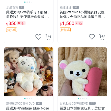
水星百貨
福運連連
1
31
嚴選海淘Soft萌系母子熊包，
英國Warmies小樹懶瓦姆安撫
前袋設計更便攜推薦收藏 母
玩偶，全新正品附原廠吊牌與
子熊 軟綿綿 包包
防塵袋，內藏薰衣草可加熱，
350
1,560
83折
95折
$
$
適合各個年齡層，冷暖兩用享
受抱抱樂趣，不容錯過嚴選好
折扣碼
折扣碼
物 溫暖 冷感
影視動漫CD專輯DVD
影視動漫CD專輯DVD
57
57
嚴選海淘Vintage Blue Nose
嚴選日本製熊妹玩具，柔軟實