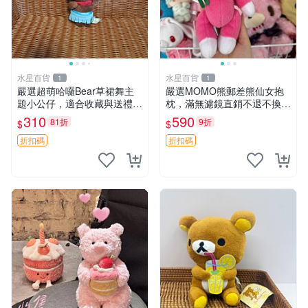
水星百貨
水星百貨
1
1
嚴選超萌哈囉Bear草裙舞主
嚴選MOMO熊郵差熊仙女抱
題小公仔，適合收藏與送禮 1
枕，滿無濾鏡直銷不退不換
00 克 哈囉Bear 草裙舞
經典造型可愛必備 紅薯啵啵
310
590
81折
9折
$
$
間抱枕 抱枕 時尚
折扣碼
折扣碼