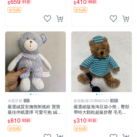
659
410
91折
86折
$
$
約克豆豆眼安撫巾 數碼豆豆
共賞。 麋鹿 豆袋 毛茸玩具
眼
折扣碼
折扣碼
水星百貨
影視動漫CD專輯DVD
1
57
嚴選絨質安撫熊附搖鈴 寶寶
嚴選絕版海淘豆袋小熊，臀部
最佳伴眠選擇 可愛可抱 絨毛
帶特大顆粒超級舒壓 毛毛摸
玩具 安撫熊 嬰兒用
起來格外順滑適合收藏 100%
810
310
93折
81折
$
$
棉質 豆袋枕 豆袋、抱枕、小
熊
折扣碼
折扣碼