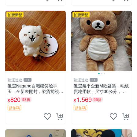
拍賣新星
拍賣新星
福運連連
福運連連
31
31
嚴選Nagano自嘲熊笑臉手
嚴選幾乎全新M款鬆熊，毛絨
玉，全新未開封，發貨前視頻
質地柔軟，尺寸30公分，做
確認，海南 廣西 貴州 嚴選N
工精緻可愛，適合收藏或贈送
820
1,569
93折
95折
$
$
agano自嘲熊笑臉手玉，全新
親友。中古使用痕跡，手感依
未開封，發貨前視頻確認，四
然優良。 鬆熊 嬰熊 毛玩偶
折扣碼
折扣碼
川 重慶 內