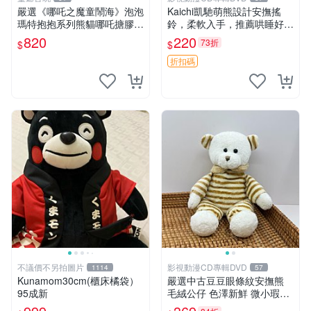
嚴選《哪吒之魔童鬧海》泡泡
Kaichi凱馳萌熊設計安撫搖
瑪特抱抱系列熊貓哪吒搪膠臉
鈴，柔軟入手，推薦哄睡好選
毛絨， STATE：如圖顯示 哪
擇 熊公仔 安撫玩具 喂食環
820
220
73折
$
$
吒 毛絨公仔 泡泡瑪特
折扣碼
不議價不另拍圖片
影視動漫CD專輯DVD
1114
57
Kunamom30cm(櫃床橘袋）
嚴選中古豆豆眼條紋安撫熊
95成新
毛絨公仔 色澤新鮮 微小瑕疵
可收藏 中古 安撫熊 條紋公仔