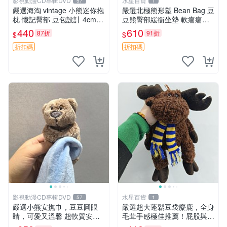
影視動漫CD專輯DVD
水星百貨
57
1
嚴選海淘 vintage 小熊迷你抱
嚴選北極熊形塑 Bean Bag 豆
枕 憶記臀部 豆包設計 4cm
豆熊臀部緩衝坐墊 軟癟癟舒
高 推薦收藏 迷你豆包小熊、
壓設計 保暖又實用 適合久坐
440
610
87折
91折
$
$
高臀部、豆袋抱枕
放松 推薦居家使用 RUSS系
列 豆豆熊屁屁坐墊 3D顆粒結
折扣碼
折扣碼
構
影視動漫CD專輯DVD
水星百貨
57
1
嚴選小熊安撫巾，豆豆圓眼
嚴選超大蓬鬆豆袋麋鹿，全身
睛，可愛又溫馨 超軟質安撫
毛茸手感極佳推薦！屁股與四
巾，豆豆設計，哄睡好幫手
肢填充均勻，適合收藏與孩童