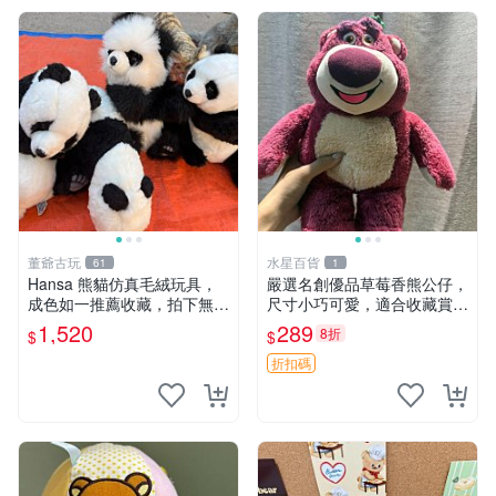
董爺古玩
水星百貨
61
1
Hansa 熊貓仿真毛絨玩具，
嚴選名創優品草莓香熊公仔，
成色如一推薦收藏，拍下無疑
尺寸小巧可愛，適合收藏賞玩
心 熊貓 毛絨玩具 收藏
30cm 玩具 公仔 草莓熊
1,520
289
8折
$
$
折扣碼