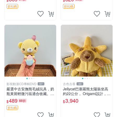
$
$
妹、sanx、毛絨熊
友。袋鼠與考拉正版，精緻尺
寸，適合作為收藏或家飾擺
折扣碼
折扣碼
設，增添暖意。 母子、袋
鼠、
影視動漫CD專輯DVD
古色古香
57
40
嚴選中古安撫熊毛絨玩具，奶
Jellycat巴塞羅熊太陽裝坐高
瓶黃斑輕微污垢適合收藏。默
約22公分， Origami設計，來
認兩日發貨，全國快遞隨機派
自越南。嚴選 Recommendat
489
3,940
88折
$
$
送。 成色如圖可放心購買，
ion！巴塞羅、 Origami熊、J
輕微瑕疵和臟污不影響使用。
elly
折扣碼
安撫熊 中古玩偶 毛