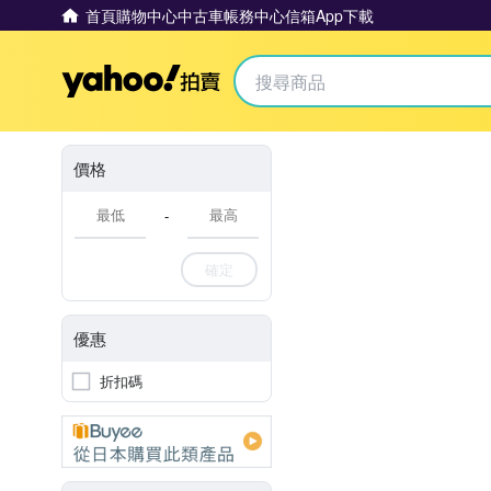
首頁
購物中心
中古車
帳務中心
信箱
App下載
Yahoo拍賣
價格
-
確定
優惠
折扣碼