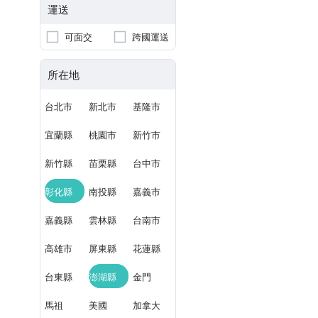
運送
可面交
跨國運送
所在地
台北市
新北市
基隆市
宜蘭縣
桃園市
新竹市
新竹縣
苗栗縣
台中市
彰化縣
南投縣
嘉義市
嘉義縣
雲林縣
台南市
高雄市
屏東縣
花蓮縣
台東縣
澎湖縣
金門
馬祖
美國
加拿大