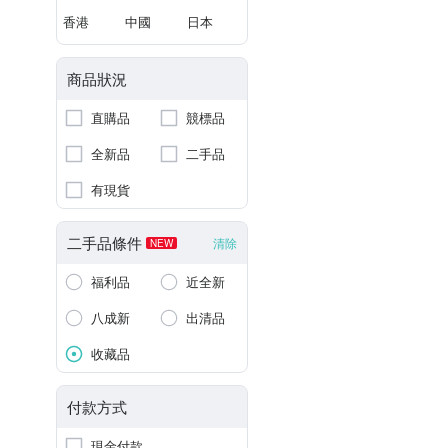
香港
中國
日本
商品狀況
直購品
競標品
全新品
二手品
有現貨
二手品條件
清除
NEW
福利品
近全新
八成新
出清品
收藏品
付款方式
現金付款