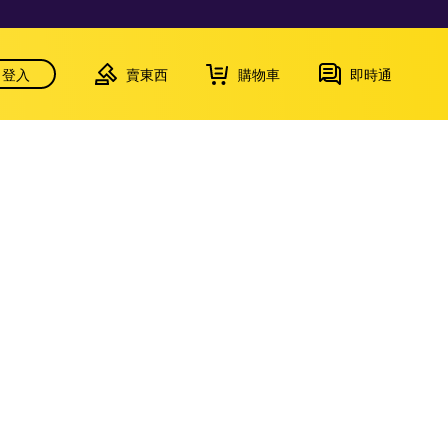
登入
賣東西
購物車
即時通