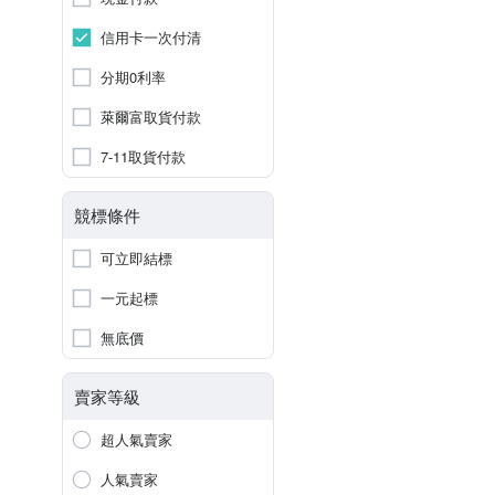
信用卡一次付清
分期0利率
萊爾富取貨付款
7-11取貨付款
競標條件
可立即結標
一元起標
無底價
賣家等級
超人氣賣家
人氣賣家