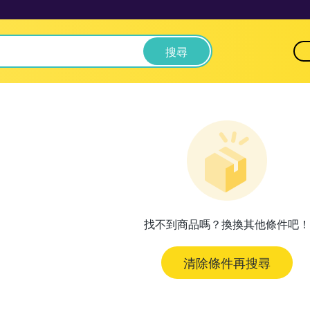
搜尋
找不到商品嗎？換換其他條件吧！
清除條件再搜尋