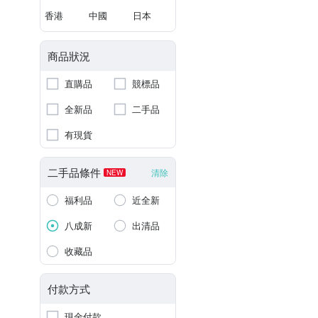
香港
中國
日本
商品狀況
直購品
競標品
全新品
二手品
有現貨
二手品條件
清除
NEW
福利品
近全新
八成新
出清品
收藏品
付款方式
現金付款