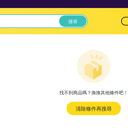
搜尋
找不到商品嗎？換換其他條件吧！
清除條件再搜尋