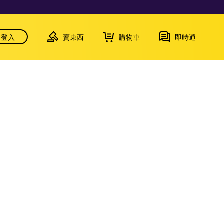
登入
賣東西
購物車
即時通