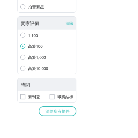
拍賣新星
賣家評價
清除
1-100
高於100
高於1,000
高於10,000
時間
新刊登
即將結標
清除所有條件