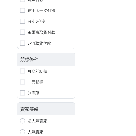
信用卡一次付清
分期0利率
萊爾富取貨付款
7-11取貨付款
競標條件
可立即結標
一元起標
無底價
賣家等級
超人氣賣家
人氣賣家