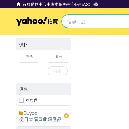
首頁
購物中心
中古車
帳務中心
信箱
App下載
Yahoo拍賣
價格
-
確定
優惠
折扣碼