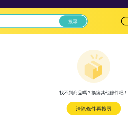
搜尋
找不到商品嗎？換換其他條件吧！
清除條件再搜尋