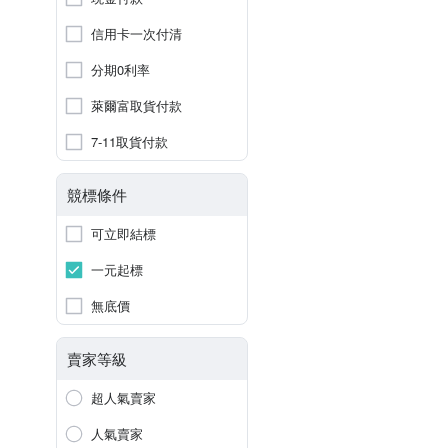
信用卡一次付清
分期0利率
萊爾富取貨付款
7-11取貨付款
競標條件
可立即結標
一元起標
無底價
賣家等級
超人氣賣家
人氣賣家