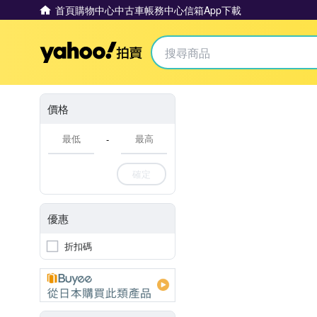
首頁
購物中心
中古車
帳務中心
信箱
App下載
Yahoo拍賣
價格
-
確定
優惠
折扣碼