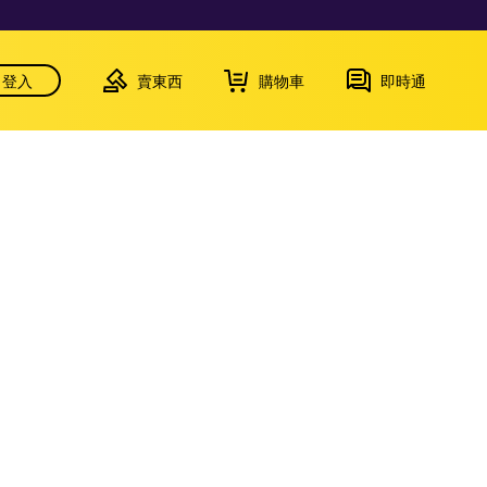
登入
賣東西
購物車
即時通