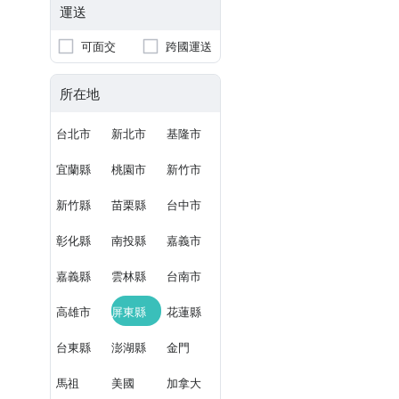
運送
可面交
跨國運送
所在地
台北市
新北市
基隆市
宜蘭縣
桃園市
新竹市
新竹縣
苗栗縣
台中市
彰化縣
南投縣
嘉義市
嘉義縣
雲林縣
台南市
高雄市
屏東縣
花蓮縣
台東縣
澎湖縣
金門
馬祖
美國
加拿大