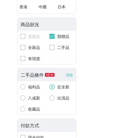
香港
中國
日本
商品狀況
直購品
競標品
全新品
二手品
有現貨
二手品條件
清除
NEW
福利品
近全新
八成新
出清品
收藏品
付款方式
現金付款