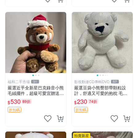
福和二手市場
影視動漫CD專輯DVD
31
57
嚴選近乎全新星巴克錄音小熊
嚴選豆袋小熊臀部帶顆粒設
毛絨擺件，超級可愛宜贈送掛
計，舒適又可愛的抱枕 毛絨
飾 錄音小熊 毛絨擺件 贈品
抱枕、臀部按摩、坐墊
530
230
89折
74折
$
$
折扣碼
折扣碼
拍賣新星