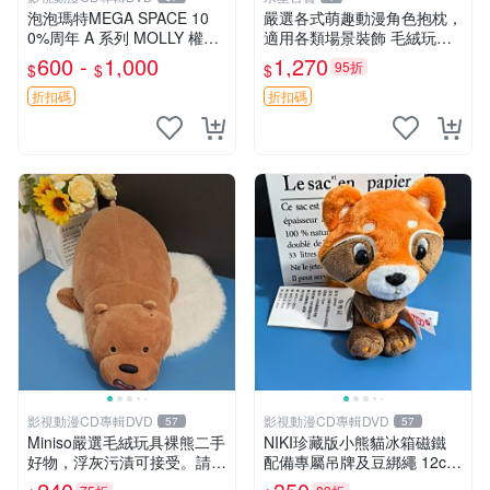
泡泡瑪特MEGA SPACE 10
嚴選各式萌趣動漫角色抱枕，
0%周年 A 系列 MOLLY 權威
適用各類場景裝飾 毛絨玩
隱藏款 嚴選薄荷巧克力色 80
具、卡通抱枕、趣味玩偶
600 -
1,000
1,270
95折
$
$
$
年代風味 權威推薦 合適收藏
折扣碼
折扣碼
影視動漫CD專輯DVD
影視動漫CD專輯DVD
57
57
Miniso嚴選毛絨玩具裸熊二手
NIKI珍藏版小熊貓冰箱磁鐵
好物，浮灰污漬可接受。請詳
配備專屬吊牌及豆綁繩 12cm
閱照片再下單，售出不退不
廢品嚴選 好評推薦 小熊貓冰