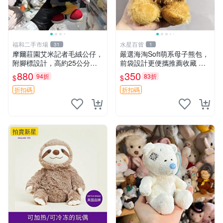
福和二手市場
水星百貨
31
1
摩爾莊園艾米記者毛絨公仔，
嚴選海淘Soft萌系母子熊包，
附腳標設計，高約25公分，
前袋設計更便攜推薦收藏 母
全新未拆封，限量珍藏。艾米
子熊 軟綿綿 包包
880
350
94折
83折
$
$
記者 毛絨公仔 超萌玩偶
折扣碼
折扣碼
拍賣新星