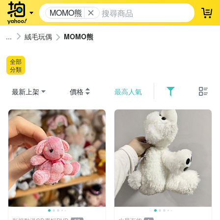
MOMO熊
登
絨毛玩偶
MOMO熊
全部
分類
最新上架
價格
最高人氣