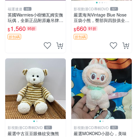
福運連連
影視動漫CD專輯DVD
30
57
英國Warmies小樹懶瓦姆安撫
嚴選海淘Vintage Blue Nose
玩偶，全新正品附原廠吊牌與
豆袋小熊，臀部與四肢俱全，
防塵袋，內藏薰衣草可加熱，
坐高11公分，附原盒與吊牌
1,560
660
95折
91折
$
$
適合各個年齡層，冷暖兩用享
收藏。藍鼻子小熊，值得擁有
受抱抱樂趣，不容錯過嚴選好
玩具 憶熊
折扣碼
折扣碼
物 溫暖 冷感
影視動漫CD專輯DVD
影視動漫CD專輯DVD
57
57
嚴選中古豆豆眼條紋安撫熊
嚴選MOKOKO小甜心，美味