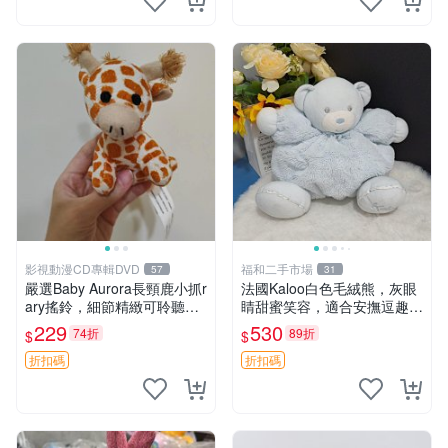
影視動漫CD專輯DVD
福和二手市場
57
31
嚴選Baby Aurora長頸鹿小抓r
法國Kaloo白色毛絨熊，灰眼
ary搖鈴，細節精緻可聆聽清
睛甜蜜笑容，適合安撫逗趣可
脆鈴音 軟萌可愛 定制紀念 金
愛，柔軟面料手感佳。14 白
229
530
74折
89折
$
$
屬搖鈴 新手媽咪推薦 長頸鹿
色安撫熊 毛絨玩具 寶寶逗樂
抓rary 搖鈴
具
折扣碼
折扣碼