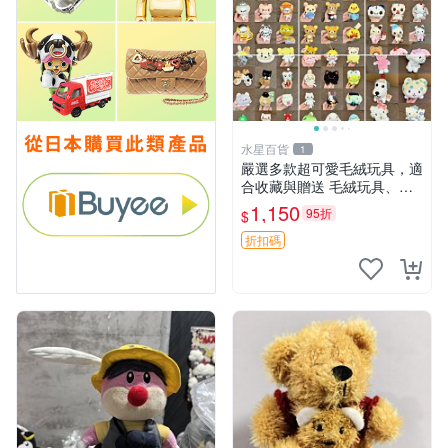
水星百貨
1
嚴選多款超可愛毛絨玩具，適
合收藏與贈送 毛絨玩具、抱
枕、公仔
1,150
95折
$
折扣碼