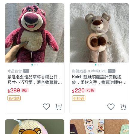
水星百貨
影視動漫CD專輯DVD
1
57
嚴選名創優品草莓香熊公仔，
Kaichi凱馳萌熊設計安撫搖
尺寸小巧可愛，適合收藏賞玩
鈴，柔軟入手，推薦哄睡好選
30cm 玩具 公仔 草莓熊
擇 熊公仔 安撫玩具 喂食環
289
220
8折
73折
$
$
折扣碼
折扣碼