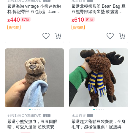
影視動漫CD專輯DVD
水星百貨
57
1
嚴選海淘 vintage 小熊迷你抱
嚴選北極熊形塑 Bean Bag 豆
枕 憶記臀部 豆包設計 4cm
豆熊臀部緩衝坐墊 軟癟癟舒
高 推薦收藏 迷你豆包小熊、
壓設計 保暖又實用 適合久坐
440
610
87折
91折
$
$
高臀部、豆袋抱枕
放松 推薦居家使用 RUSS系
列 豆豆熊屁屁坐墊 3D顆粒結
折扣碼
折扣碼
構
影視動漫CD專輯DVD
水星百貨
57
1
嚴選小熊安撫巾，豆豆圓眼
嚴選超大蓬鬆豆袋麋鹿，全身
睛，可愛又溫馨 超軟質安撫
毛茸手感極佳推薦！屁股與四
巾，豆豆設計，哄睡好幫手
肢填充均勻，適合收藏與孩童