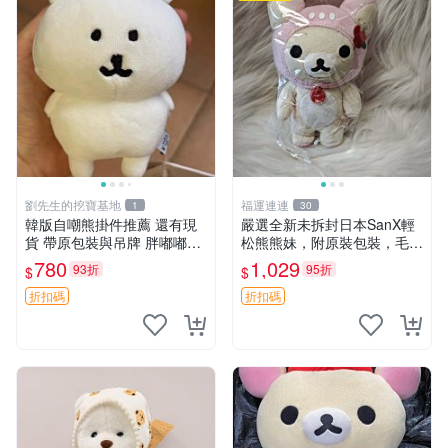
劉先生的挖寶基地
福運連連
1
30
韓版自嘲熊掛件推薦 還有現
嚴選全新未拆封日本SanX輕
貨 帶原包裝與吊牌 胖嘟嘟超
松熊熊妹，附原裝包裝，毛絨
可愛 毛絨手感佳 小熊掛件 自
質地極佳，細膩可愛，推薦收
780
1,029
93折
95折
$
$
嘲抱枕 小熊抱枕
藏兼送禮，適合女性好友或家
人，限量釋出。鬆熊、熊玩
折扣碼
折扣碼
偶、收藏品