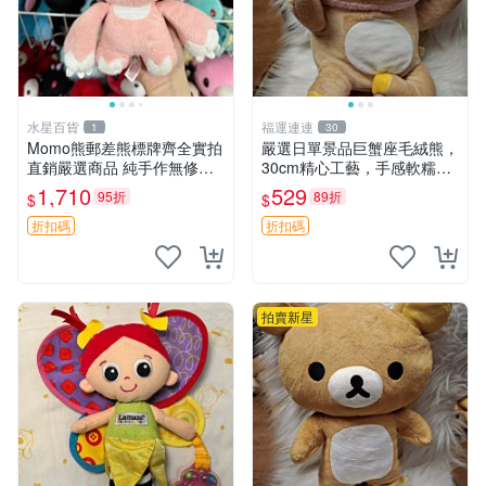
水星百貨
福運連連
1
30
Momo熊郵差熊標牌齊全實拍
嚴選日單景品巨蟹座毛絨熊，
直銷嚴選商品 純手作無修圖
30cm精心工藝，手感軟糯推
可收藏 郵差熊 Momo熊 標牌
薦收藏送人 巨蟹座 毛絨玩具
1,710
529
95折
89折
$
$
商品
精緻做工
折扣碼
折扣碼
拍賣新星