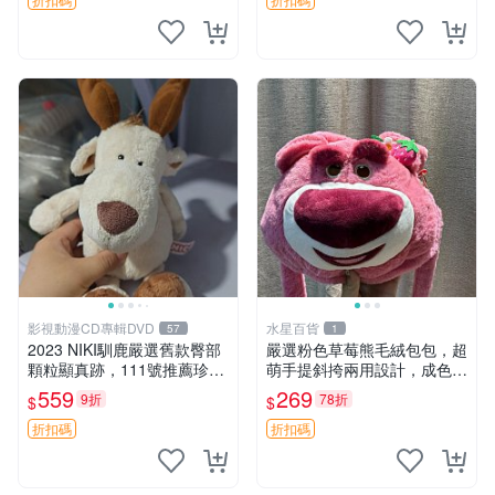
影視動漫CD專輯DVD
水星百貨
57
1
2023 NIKI馴鹿嚴選舊款臀部
嚴選粉色草莓熊毛絨包包，超
顆粒顯真跡，111號推薦珍藏
萌手提斜挎兩用設計，成色上
品 馴鹿 舊款 尾巴顆粒
佳容量大 粉紅草莓 毛絨包 超
559
269
9折
78折
$
$
大容量
折扣碼
折扣碼