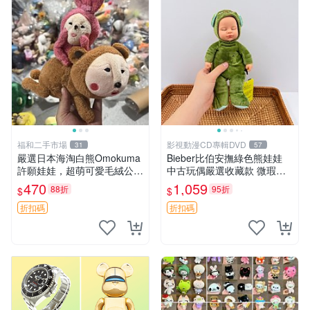
福和二手市場
影視動漫CD專輯DVD
31
57
嚴選日本海淘白熊Omokuma
Bieber比伯安撫綠色熊娃娃
許願娃娃，超萌可愛毛絨公仔
中古玩偶嚴選收藏款 微瑕輕
推薦收藏 白熊 Omokuma 毛
度使用 Bieber綠熊娃娃 中古
470
1,059
88折
95折
$
$
絨玩具 偽裝娃娃 玩具擺飾
玩偶 微瑕
折扣碼
折扣碼