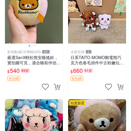
影視動漫CD專輯DVD
水星百貨
57
1
嚴選SanX輕松熊安睡搖鈴，
日系TAITO MOMO郵電熊巧
實拍圖可見，適合睡前伴侶，
克力色卷毛掛件中古粉嫩玩偶
Picks安撫好物 0325 懸吊 電
微瑕推薦 postpet momo 郵
540
660
89折
91折
$
$
腦
電熊 中古玩偶
折扣碼
折扣碼
拍賣新星