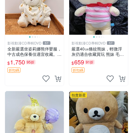
影視動漫CD專輯DVD
影視動漫CD專輯DVD
57
57
全新嚴選坐姿莉娜熊伴嬰服，
嚴選40㎝條紋熊妹，輕微浮
中古成色保養佳適宜收藏。無
灰仍適合收藏賞玩 熊妹 毛絨
盒子但品質完好，快速出貨。
玩具 浮雕熊
1,750
659
95折
91折
$
$
建議入手！ 中古 玩偶 滬漫
折扣碼
折扣碼
拍賣新星