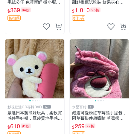
毛絨公仔 色澤新鮮 微小瑕疵
甜點推薦試吃裝 鮮果夾心糖
可收藏 中古 安撫熊 條紋公仔
果，甜蜜滋味享不停 薄荷草
369
1,010
84折
95折
$
$
莓 奶油心 60粒 mini小甜心糖
果，水果味夾心零食裝 心形
折扣碼
折扣碼
糖果 60
影視動漫CD專輯DVD
水星百貨
57
1
嚴選日本製熊妹玩具，柔軟實
嚴選可愛粉紅草莓熊手提包，
感伴手好禮，豆袋質地手感
附草莓掛件超吸睛 草莓熊手
佳，抱枕小熊 recom 推薦 白
提包 草莓掛件 可愛portunes
610
259
91折
77折
$
$
色豆袋 玩具
e
折扣碼
折扣碼