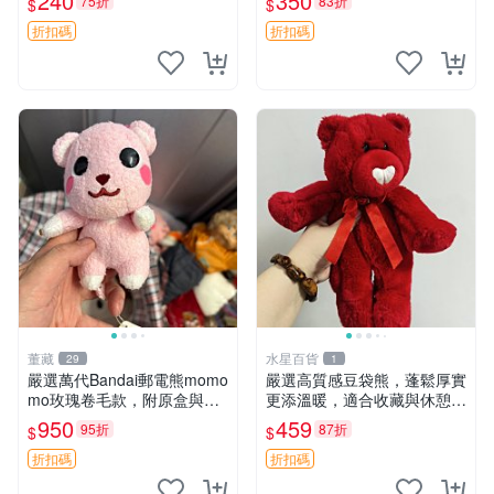
240
350
75折
83折
$
$
換。全新品相收藏推薦。 裸
箱貼 磁鐵掛件 冰箱飾品
熊 毛絨玩具 收藏
折扣碼
折扣碼
董藏
水星百貨
29
1
嚴選萬代Bandai郵電熊momo
嚴選高質感豆袋熊，蓬鬆厚實
mo玫瑰卷毛款，附原盒與吊
更添溫暖，適合收藏與休憩。
牌，粉嫩可愛入手即柔軟～
前胸填充飽滿，背部亦具優雅
950
459
95折
87折
$
$
玫瑰卷毛 郵電熊 正品
設計。 豆袋熊 保暖 溫柔 蓬
松
折扣碼
折扣碼