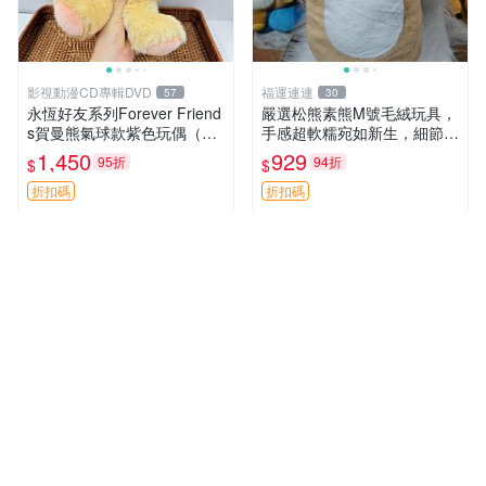
影視動漫CD專輯DVD
福運連連
57
30
永恆好友系列Forever Friend
嚴選松熊素熊M號毛絨玩具，
s賀曼熊氣球款紫色玩偶（鼻
手感超軟糯宛如新生，細節精
子稍有磨損） 中古玩具 氣球
緻完美無瑕，推薦送禮或珍
1,450
929
95折
94折
$
$
熊 玩偶
藏，中古狀態保養得宜。 松
熊 素熊 毛絨doll
折扣碼
折扣碼