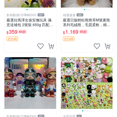
影視動漫CD專輯DVD
福運連連
57
30
嚴選拉瑪澤女孩安撫玩具 滿
嚴選日版輕松熊熊哥M號素熊
意送補包 2號裝 650g 匹配嬰
系列毛絨熊，毛質柔軟，精緻
幼童舒壓好伴侶 女孩專用 安
可愛，尺寸35cm，保存狀態
359
1,169
84折
95折
$
$
心選擇 安撫玩偶 衝包 玩具
優異。收藏或贈送皆為佳選。
中古 毛絨熊 毛玩偶
折扣碼
折扣碼
影視動漫CD專輯DVD
水星百貨
57
1