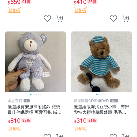
659
410
91折
86折
$
$
約克豆豆眼安撫巾 數碼豆豆
共賞。 麋鹿 豆袋 毛茸玩具
眼
折扣碼
折扣碼
水星百貨
影視動漫CD專輯DVD
1
57
嚴選絨質安撫熊附搖鈴 寶寶
嚴選絕版海淘豆袋小熊，臀部
最佳伴眠選擇 可愛可抱 絨毛
帶特大顆粒超級舒壓 毛毛摸
玩具 安撫熊 嬰兒用
起來格外順滑適合收藏 100%
810
310
93折
81折
$
$
棉質 豆袋枕 豆袋、抱枕、小
熊
折扣碼
折扣碼