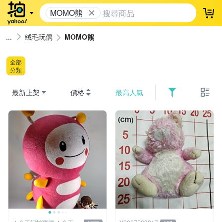
MOMO熊
登
絨毛玩偶
MOMO熊
全部
分類
最新上架
價格
最高人氣