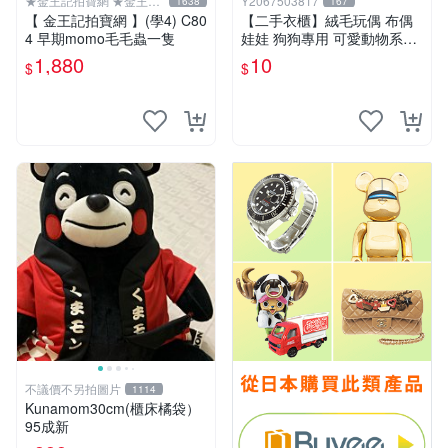
★金王記拍寶網 ★金王記
Y2067503817
1638
167
拍寶趣
【 金王記拍寶網 】(學4) C80
【二手衣櫃】絨毛玩偶 布偶
4 早期momo毛毛蟲一隻
娃娃 狗狗專用 可愛動物系列
耐咬耐磨玩具 玩偶 粉紅熊寵
1,880
10
$
$
物玩具 1120929
不議價不另拍圖片
1114
Kunamom30cm(櫃床橘袋）
95成新