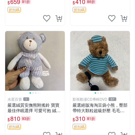
659
410
91折
86折
$
$
約克豆豆眼安撫巾 數碼豆豆
共賞。 麋鹿 豆袋 毛茸玩具
眼
折扣碼
折扣碼
水星百貨
影視動漫CD專輯DVD
1
57
嚴選絨質安撫熊附搖鈴 寶寶
嚴選絕版海淘豆袋小熊，臀部
最佳伴眠選擇 可愛可抱 絨毛
帶特大顆粒超級舒壓 毛毛摸
玩具 安撫熊 嬰兒用
起來格外順滑適合收藏 100%
810
310
93折
81折
$
$
棉質 豆袋枕 豆袋、抱枕、小
熊
折扣碼
折扣碼