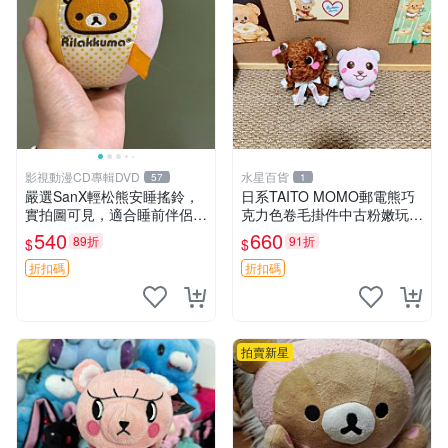
影視動漫CD專輯DVD
水星百貨
57
1
嚴選SanX輕松熊安睡搖鈴，
日系TAITO MOMO郵電熊巧
實拍圖可見，適合睡前伴侶，
克力色卷毛掛件中古粉嫩玩偶
Picks安撫好物 0325 懸吊 電
微瑕推薦 postpet momo 郵
540
660
89折
91折
$
$
腦
電熊 中古玩偶
折扣碼
折扣碼
拍賣新星