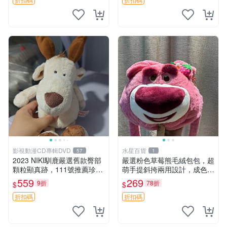
影視動漫CD專輯DVD
水星百貨
57
1
2023 NIKI馴鹿嚴選舊款臀部
嚴選粉色草莓熊毛絨包包，超
顆粒顯真跡，111號推薦珍藏
萌手提斜挎兩用設計，成色上
品 馴鹿 舊款 尾巴顆粒
佳容量大 粉紅草莓 毛絨包 超
559
269
9折
78折
$
$
大容量
折扣碼
折扣碼