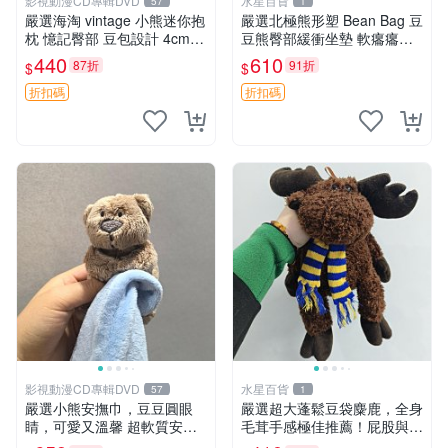
影視動漫CD專輯DVD
水星百貨
57
1
嚴選海淘 vintage 小熊迷你抱
嚴選北極熊形塑 Bean Bag 豆
枕 憶記臀部 豆包設計 4cm
豆熊臀部緩衝坐墊 軟癟癟舒
高 推薦收藏 迷你豆包小熊、
壓設計 保暖又實用 適合久坐
440
610
87折
91折
$
$
高臀部、豆袋抱枕
放松 推薦居家使用 RUSS系
列 豆豆熊屁屁坐墊 3D顆粒結
折扣碼
折扣碼
構
影視動漫CD專輯DVD
水星百貨
57
1
嚴選小熊安撫巾，豆豆圓眼
嚴選超大蓬鬆豆袋麋鹿，全身
睛，可愛又溫馨 超軟質安撫
毛茸手感極佳推薦！屁股與四
巾，豆豆設計，哄睡好幫手
肢填充均勻，適合收藏與孩童