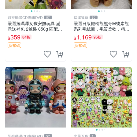
影視動漫CD專輯DVD
福運連連
57
30
嚴選拉瑪澤女孩安撫玩具 滿
嚴選日版輕松熊熊哥M號素熊
意送補包 2號裝 650g 匹配嬰
系列毛絨熊，毛質柔軟，精緻
幼童舒壓好伴侶 女孩專用 安
可愛，尺寸35cm，保存狀態
359
1,169
84折
95折
$
$
心選擇 安撫玩偶 衝包 玩具
優異。收藏或贈送皆為佳選。
中古 毛絨熊 毛玩偶
折扣碼
折扣碼
影視動漫CD專輯DVD
水星百貨
57
1