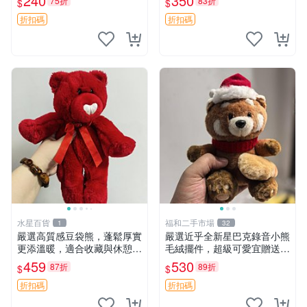
240
350
75折
83折
$
$
換。全新品相收藏推薦。 裸
箱貼 磁鐵掛件 冰箱飾品
熊 毛絨玩具 收藏
折扣碼
折扣碼
水星百貨
福和二手市場
1
32
嚴選高質感豆袋熊，蓬鬆厚實
嚴選近乎全新星巴克錄音小熊
更添溫暖，適合收藏與休憩。
毛絨擺件，超級可愛宜贈送掛
前胸填充飽滿，背部亦具優雅
飾 錄音小熊 毛絨擺件 贈品
459
530
87折
89折
$
$
設計。 豆袋熊 保暖 溫柔 蓬
松
折扣碼
折扣碼