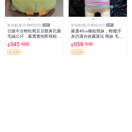
影視動漫CD專輯DVD
影視動漫CD專輯DVD
57
57
日版中古輕松熊豆豆眼鼻孔雞
嚴選40㎝條紋熊妹，輕微浮
毛絨公仔，嚴選實拍即視粉絲
灰仍適合收藏賞玩 熊妹 毛絨
必買 公仔紙箱氣泡膜精心包
玩具 浮雕熊
345
659
83折
91折
$
$
裝快速發貨 輕松熊 公仔 雞毛
絨
折扣碼
折扣碼
拍賣新星