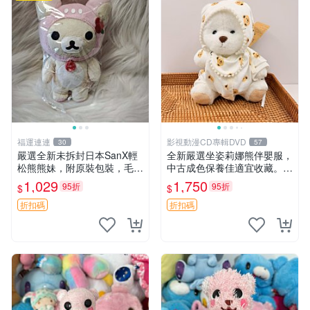
福運連連
影視動漫CD專輯DVD
30
57
嚴選全新未拆封日本SanX輕
全新嚴選坐姿莉娜熊伴嬰服，
松熊熊妹，附原裝包裝，毛絨
中古成色保養佳適宜收藏。無
質地極佳，細膩可愛，推薦收
盒子但品質完好，快速出貨。
1,029
1,750
95折
95折
$
$
藏兼送禮，適合女性好友或家
建議入手！ 中古 玩偶 滬漫
人，限量釋出。鬆熊、熊玩
折扣碼
折扣碼
偶、收藏品