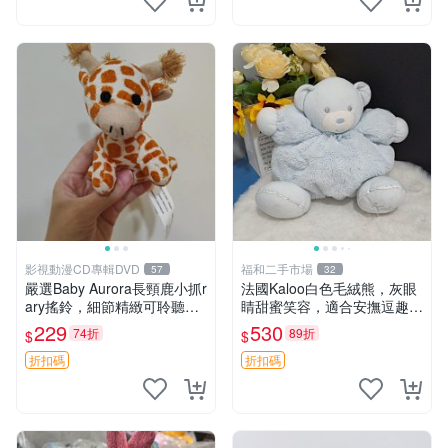
影視動漫CD專輯DVD
福和二手市場
57
32
嚴選Baby Aurora長頸鹿小抓r
法國Kaloo白色毛絨熊，灰眼
ary搖鈴，細節精緻可聆聽清
睛甜蜜笑容，適合安撫逗趣可
脆鈴音 軟萌可愛 定制紀念 金
愛，柔軟面料手感佳。14 白
229
530
74折
89折
$
$
屬搖鈴 新手媽咪推薦 長頸鹿
色安撫熊 毛絨玩具 寶寶逗樂
抓rary 搖鈴
具
折扣碼
折扣碼