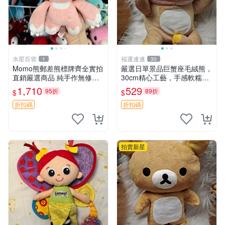
水星百貨
福運連連
1
30
Momo熊郵差熊標牌齊全實拍
嚴選日單景品巨蟹座毛絨熊，
直銷嚴選商品 純手作無修圖
30cm精心工藝，手感軟糯推
可收藏 郵差熊 Momo熊 標牌
薦收藏送人 巨蟹座 毛絨玩具
1,710
529
95折
89折
$
$
商品
精緻做工
折扣碼
折扣碼
拍賣新星