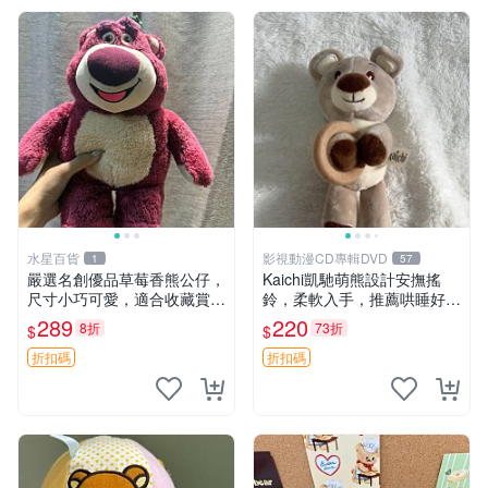
水星百貨
影視動漫CD專輯DVD
1
57
嚴選名創優品草莓香熊公仔，
Kaichi凱馳萌熊設計安撫搖
尺寸小巧可愛，適合收藏賞玩
鈴，柔軟入手，推薦哄睡好選
30cm 玩具 公仔 草莓熊
擇 熊公仔 安撫玩具 喂食環
289
220
8折
73折
$
$
折扣碼
折扣碼