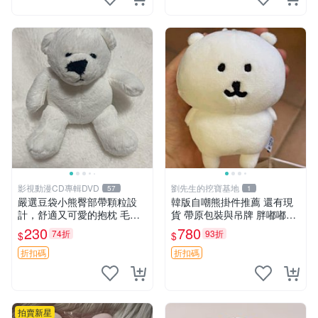
影視動漫CD專輯DVD
劉先生的挖寶基地
57
1
嚴選豆袋小熊臀部帶顆粒設
韓版自嘲熊掛件推薦 還有現
計，舒適又可愛的抱枕 毛絨
貨 帶原包裝與吊牌 胖嘟嘟超
抱枕、臀部按摩、坐墊
可愛 毛絨手感佳 小熊掛件 自
230
780
74折
93折
$
$
嘲抱枕 小熊抱枕
折扣碼
折扣碼
拍賣新星