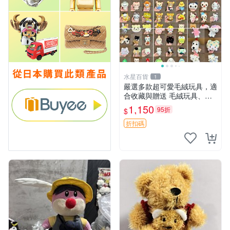
水星百貨
1
嚴選多款超可愛毛絨玩具，適
合收藏與贈送 毛絨玩具、抱
枕、公仔
1,150
95折
$
折扣碼