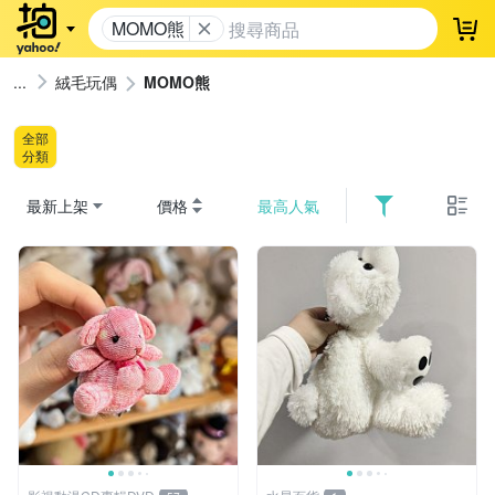
MOMO熊
登
絨毛玩偶
MOMO熊
全部
分類
最新上架
價格
最高人氣