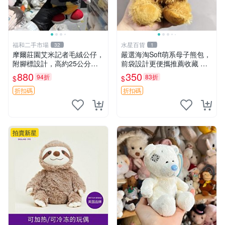
福和二手市場
水星百貨
32
1
摩爾莊園艾米記者毛絨公仔，
嚴選海淘Soft萌系母子熊包，
附腳標設計，高約25公分，
前袋設計更便攜推薦收藏 母
全新未拆封，限量珍藏。艾米
子熊 軟綿綿 包包
880
350
94折
83折
$
$
記者 毛絨公仔 超萌玩偶
折扣碼
折扣碼
拍賣新星