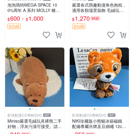
泡泡瑪特MEGA SPACE 10
嚴選各式萌趣動漫角色抱枕，
0%周年 A 系列 MOLLY 權威
適用各類場景裝飾 毛絨玩
隱藏款 嚴選薄荷巧克力色 80
具、卡通抱枕、趣味玩偶
600 -
1,000
1,270
95折
$
$
$
年代風味 權威推薦 合適收藏
折扣碼
折扣碼
影視動漫CD專輯DVD
影視動漫CD專輯DVD
57
57
Miniso嚴選毛絨玩具裸熊二手
NIKI珍藏版小熊貓冰箱磁鐵
好物，浮灰污漬可接受。請詳
配備專屬吊牌及豆綁繩 12cm
閱照片再下單，售出不退不
廢品嚴選 好評推薦 小熊貓冰