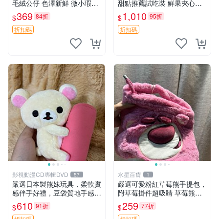
毛絨公仔 色澤新鮮 微小瑕疵
甜點推薦試吃裝 鮮果夾心糖
可收藏 中古 安撫熊 條紋公仔
果，甜蜜滋味享不停 薄荷草
369
1,010
84折
95折
$
$
莓 奶油心 60粒 mini小甜心糖
果，水果味夾心零食裝 心形
折扣碼
折扣碼
糖果 60
影視動漫CD專輯DVD
水星百貨
57
1
嚴選日本製熊妹玩具，柔軟實
嚴選可愛粉紅草莓熊手提包，
感伴手好禮，豆袋質地手感
附草莓掛件超吸睛 草莓熊手
佳，抱枕小熊 recom 推薦 白
提包 草莓掛件 可愛portunes
610
259
91折
77折
$
$
色豆袋 玩具
e
折扣碼
折扣碼