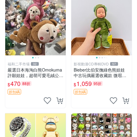
福和二手市場
影視動漫CD專輯DVD
32
57
嚴選日本海淘白熊Omokuma
Bieber比伯安撫綠色熊娃娃
許願娃娃，超萌可愛毛絨公仔
中古玩偶嚴選收藏款 微瑕輕
推薦收藏 白熊 Omokuma 毛
度使用 Bieber綠熊娃娃 中古
470
1,059
88折
95折
$
$
絨玩具 偽裝娃娃 玩具擺飾
玩偶 微瑕
折扣碼
折扣碼