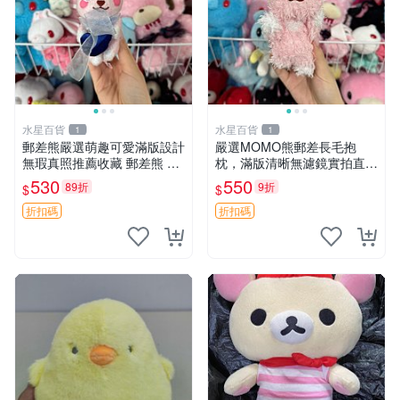
水星百貨
水星百貨
1
1
郵差熊嚴選萌趣可愛滿版設計
嚴選MOMO熊郵差長毛抱
無瑕真照推薦收藏 郵差熊 熊
枕，滿版清晰無濾鏡實拍直
抱枕 紅薯啵啵間
銷。每周新品到貨，不容錯
530
550
89折
9折
$
$
過！ 郵差熊 長毛 抱枕
折扣碼
折扣碼