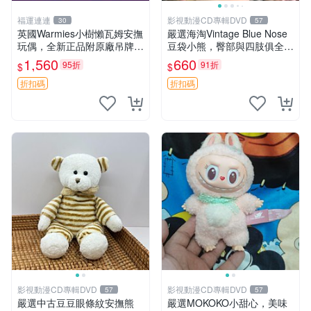
福運連連
影視動漫CD專輯DVD
30
57
英國Warmies小樹懶瓦姆安撫
嚴選海淘Vintage Blue Nose
玩偶，全新正品附原廠吊牌與
豆袋小熊，臀部與四肢俱全，
防塵袋，內藏薰衣草可加熱，
坐高11公分，附原盒與吊牌
1,560
660
95折
91折
$
$
適合各個年齡層，冷暖兩用享
收藏。藍鼻子小熊，值得擁有
受抱抱樂趣，不容錯過嚴選好
玩具 憶熊
折扣碼
折扣碼
物 溫暖 冷感
影視動漫CD專輯DVD
影視動漫CD專輯DVD
57
57
嚴選中古豆豆眼條紋安撫熊
嚴選MOKOKO小甜心，美味