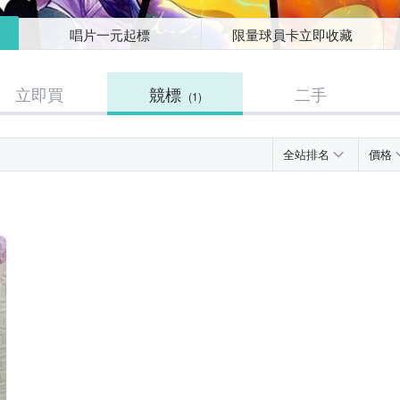
唱片一元起標
限量球員卡立即收藏
立即買
競標
二手
(1)
全站排名
價格