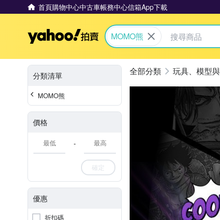
首頁
購物中心
中古車
帳務中心
信箱
App下載
Yahoo拍賣
MOMO熊
玩具、模型與
分類清單
MOMO熊
價格
-
確定
優惠
折扣碼