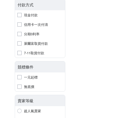
付款方式
現金付款
信用卡一次付清
分期0利率
萊爾富取貨付款
7-11取貨付款
競標條件
一元起標
無底價
賣家等級
超人氣賣家