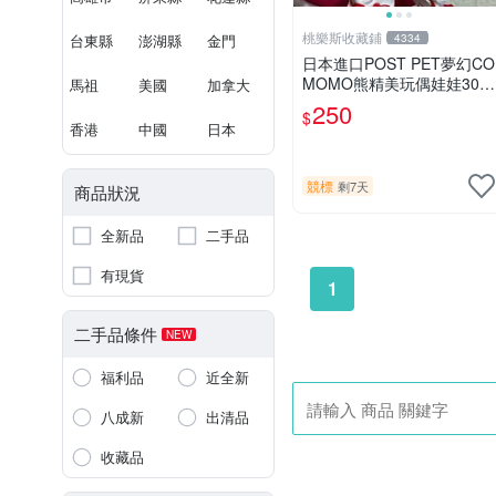
桃樂斯收藏鋪
台東縣
澎湖縣
金門
4334
日本進口POST PET夢幻CO
MOMO熊精美玩偶娃娃30c
馬祖
美國
加拿大
m
250
$
香港
中國
日本
競標
剩7天
商品狀況
全新品
二手品
有現貨
1
二手品條件
NEW
福利品
近全新
八成新
出清品
收藏品