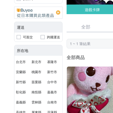
遊戲卡牌
全部
運送
可面交
跨國運送
1 ~ 1 筆結果
所在地
全部商品
台北市
新北市
基隆市
宜蘭縣
桃園市
新竹市
新竹縣
苗栗縣
台中市
彰化縣
南投縣
嘉義市
嘉義縣
雲林縣
台南市
高雄市
屏東縣
花蓮縣