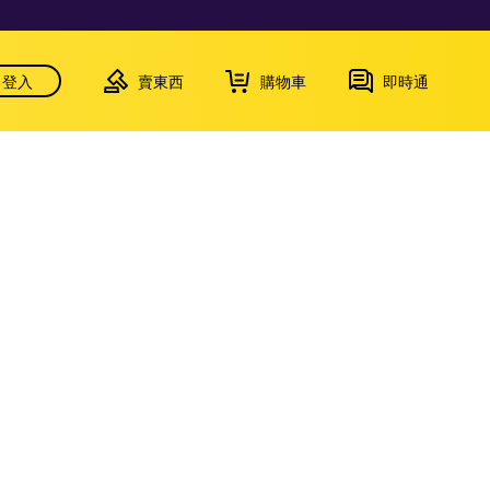
登入
賣東西
購物車
即時通