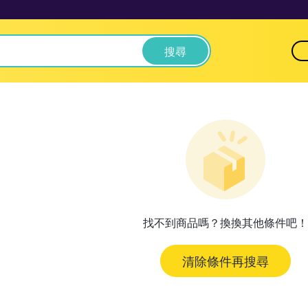
搜尋
找不到商品嗎？換換其他條件吧！
清除條件再搜尋