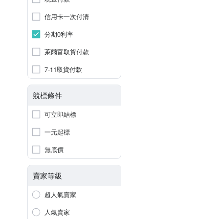
信用卡一次付清
分期0利率
萊爾富取貨付款
7-11取貨付款
競標條件
可立即結標
一元起標
無底價
賣家等級
超人氣賣家
人氣賣家