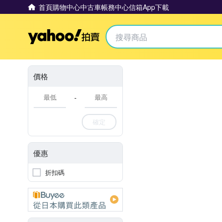
首頁
購物中心
中古車
帳務中心
信箱
App下載
Yahoo拍賣
價格
-
確定
優惠
折扣碼