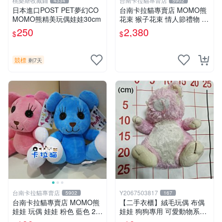
桃樂斯收藏鋪
台南卡拉貓專賣店
4334
5902
日本進口POST PET夢幻CO
台南卡拉貓專賣店 MOMO熊
MOMO熊精美玩偶娃娃30cm
花束 猴子花束 情人節禮物 二
選一 可繡字 可今天寄明天到
250
2,380
$
$
競標
剩7天
台南卡拉貓專賣店
Y2067503817
5902
167
台南卡拉貓專賣店 MOMO熊
【二手衣櫃】絨毛玩偶 布偶
娃娃 玩偶 娃娃 粉色 藍色 2色
娃娃 狗狗專用 可愛動物系列
分售
耐咬耐磨玩具 玩偶 粉紅熊寵