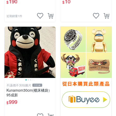
190
10
$
$
物玩具 1120929
近期銷量1件
不議價不另拍圖片
1114
Kunamom30cm(櫃床橘袋）
95成新
999
$