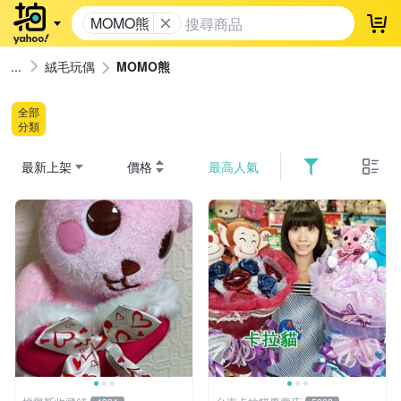
MOMO熊
登
絨毛玩偶
MOMO熊
全部
分類
最新上架
價格
最高人氣