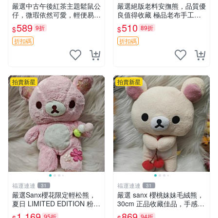
嚴選中古午後紅茶主題鬆鼠公
嚴選絕版老料安撫熊，品質優
仔，微瑕依然可愛，輕便易運
良值得收藏 極品老布手工安
送 二手收藏推薦 工廠直營 快
撫搖鈴玩具，適合哄睡寶貝
589
510
9折
89折
$
$
遞到府 中古 玩偶 公仔
超柔老料搖鈴熊，專為孩子設
計的安心伴護 推薦絕版老布
折扣碼
折扣碼
製工藝搖鈴熊，可當作童
拍賣新星
拍賣新星
福運連連
福運連連
31
31
嚴選Sanx櫻花限定輕松熊，
嚴選 sanx 櫻桃妹妹毛絨熊，
夏日 LIMITED EDITION 粉色
30cm 正品收藏佳品，手感極
毛絨熊，背有拉鏈設計，肚內
軟，適合贈送與收藏 櫻桃妹
1,169
869
95折
94折