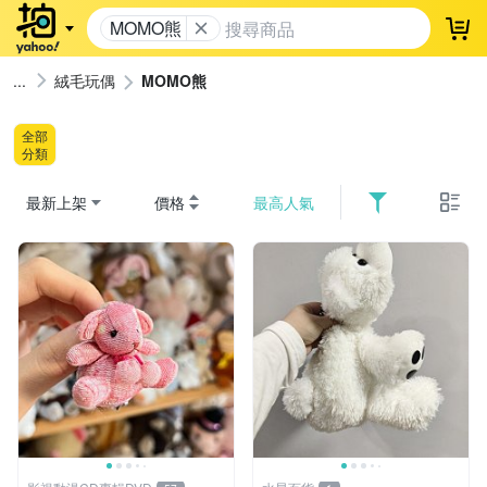
MOMO熊
登
絨毛玩偶
MOMO熊
全部
分類
最新上架
價格
最高人氣