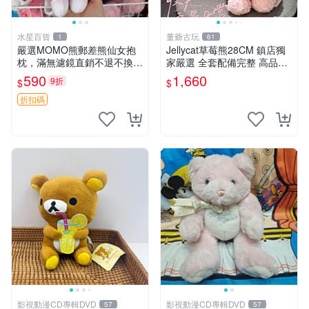
水星百貨
董爺古玩
1
61
嚴選MOMO熊郵差熊仙女抱
Jellycat草莓熊28CM 鎮店獨
枕，滿無濾鏡直銷不退不換
家嚴選 全套配備完整 高品質
經典造型可愛必備 紅薯啵啵
收藏好物 紋章 玩具熊 定制熊
590
1,660
9折
$
$
間抱枕 抱枕 時尚
折扣碼
影視動漫CD專輯DVD
影視動漫CD專輯DVD
57
57