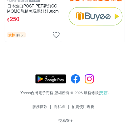
桃樂斯收藏鋪
4334
日本進口POST PET夢幻CO
MOMO熊精美玩偶娃娃30cm
250
$
競標
剩8天
Yahoo台灣電子商務 版權所有 © 2026 服務條款(
更新
)
服務條款
|
隱私權
|
拍賣使用規範
交易安全