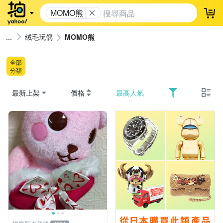
MOMO熊
登
絨毛玩偶
MOMO熊
全部
分類
最新上架
價格
最高人氣