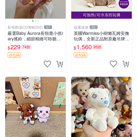
影視動漫CD專輯DVD
福運連連
57
30
嚴選Baby Aurora長頸鹿小抓r
英國Warmies小樹懶瓦姆安撫
ary搖鈴，細節精緻可聆聽清
玩偶，全新正品附原廠吊牌與
脆鈴音 軟萌可愛 定制紀念 金
防塵袋，內藏薰衣草可加熱，
229
1,560
74折
95折
$
$
屬搖鈴 新手媽咪推薦 長頸鹿
適合各個年齡層，冷暖兩用享
抓rary 搖鈴
受抱抱樂趣，不容錯過嚴選好
折扣碼
折扣碼
物 溫暖 冷感