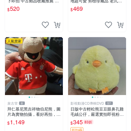
下即拍 中古郵品收藏推薦 郵
地超可愛 剪標珍藏品 老式毛
票 郵電熊 日本
巾質地 安撫熊 款式
520
469
$
$
人氣賣家
泉古堂
影視動漫CD專輯DVD
8
57
拜仁慕尼黑吉祥物伯尼熊，圖
日版中古輕松熊豆豆眼鼻孔雞
片為實物拍攝，看好再拍，不
毛絨公仔，嚴選實拍即視粉絲
退不換-187978
必買 公仔紙箱氣泡膜精心包
1,149
345
83折
$
$
裝快速發貨 輕松熊 公仔 雞毛
絨
折扣碼