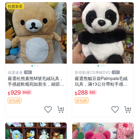
拍賣新星
福運連連
影視動漫CD專輯DVD
30
57
嚴選松熊素熊M號毛絨玩具，
嚴選熊貓豆袋Palmpals毛絨
手感超軟糯宛如新生，細節精
玩具，滿13公分帶粒手感極
緻完美無瑕，推薦送禮或珍
佳，電影主題周邊推薦 熊貓
929
288
94折
8折
$
$
藏，中古狀態保養得宜。 松
Palmpals 毛絨玩具 豆袋 劇場
熊 素熊 毛絨doll
版周邊
折扣碼
折扣碼