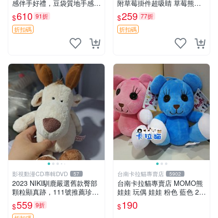
感伴手好禮，豆袋質地手感
附草莓掛件超吸睛 草莓熊手
佳，抱枕小熊 recom 推薦 白
提包 草莓掛件 可愛portunes
610
259
91折
77折
$
$
色豆袋 玩具
e
折扣碼
折扣碼
影視動漫CD專輯DVD
台南卡拉貓專賣店
57
5902
2023 NIKI馴鹿嚴選舊款臀部
台南卡拉貓專賣店 MOMO熊
顆粒顯真跡，111號推薦珍藏
娃娃 玩偶 娃娃 粉色 藍色 2色
品 馴鹿 舊款 尾巴顆粒
分售
559
190
9折
$
$
折扣碼