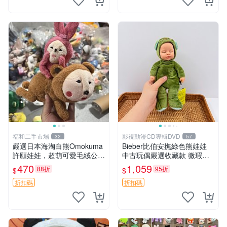
福和二手市場
影視動漫CD專輯DVD
32
57
嚴選日本海淘白熊Omokuma
Bieber比伯安撫綠色熊娃娃
許願娃娃，超萌可愛毛絨公仔
中古玩偶嚴選收藏款 微瑕輕
推薦收藏 白熊 Omokuma 毛
度使用 Bieber綠熊娃娃 中古
470
1,059
88折
95折
$
$
絨玩具 偽裝娃娃 玩具擺飾
玩偶 微瑕
折扣碼
折扣碼