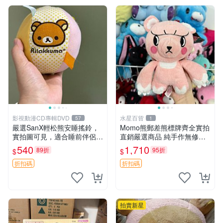
影視動漫CD專輯DVD
水星百貨
57
1
嚴選SanX輕松熊安睡搖鈴，
Momo熊郵差熊標牌齊全實拍
實拍圖可見，適合睡前伴侶，
直銷嚴選商品 純手作無修圖
Picks安撫好物 0325 懸吊 電
可收藏 郵差熊 Momo熊 標牌
540
1,710
89折
95折
$
$
腦
商品
折扣碼
折扣碼
拍賣新星