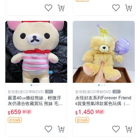
影視動漫CD專輯DVD
影視動漫CD專輯DVD
57
57
嚴選40㎝條紋熊妹，輕微浮
永恆好友系列Forever Friend
灰仍適合收藏賞玩 熊妹 毛絨
s賀曼熊氣球款紫色玩偶（鼻
玩具 浮雕熊
子稍有磨損） 中古玩具 氣球
659
1,450
91折
95折
$
$
熊 玩偶
折扣碼
折扣碼