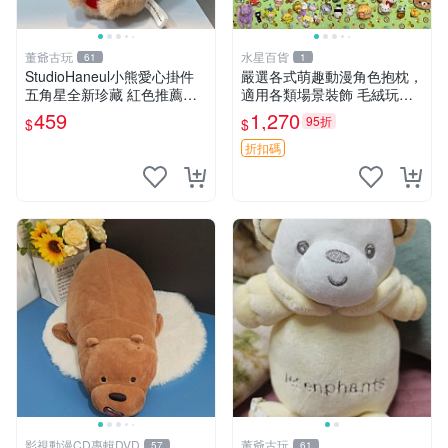
董爺古玩
水星百貨
61
1
StudioHaneul小熊愛心掛件
嚴選各式萌趣動漫角色抱枕，
五角星全新珍藏 紅色推薦收
適用各類場景裝飾 毛絨玩
藏 玩具掛飾 掛件 新品
具、卡通抱枕、趣味玩偶
459
1,270
95折
$
$
折扣碼
影視動漫CD專輯DVD
董爺古玩
57
61