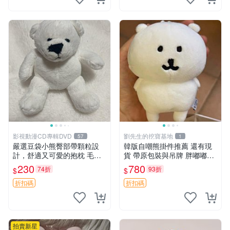
影視動漫CD專輯DVD
劉先生的挖寶基地
57
1
嚴選豆袋小熊臀部帶顆粒設
韓版自嘲熊掛件推薦 還有現
計，舒適又可愛的抱枕 毛絨
貨 帶原包裝與吊牌 胖嘟嘟超
抱枕、臀部按摩、坐墊
可愛 毛絨手感佳 小熊掛件 自
230
780
74折
93折
$
$
嘲抱枕 小熊抱枕
折扣碼
折扣碼
拍賣新星