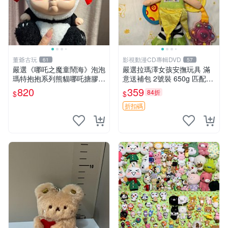
董爺古玩
影視動漫CD專輯DVD
61
57
嚴選《哪吒之魔童鬧海》泡泡
嚴選拉瑪澤女孩安撫玩具 滿
瑪特抱抱系列熊貓哪吒搪膠臉
意送補包 2號裝 650g 匹配嬰
毛絨， STATE：如圖顯示 哪
幼童舒壓好伴侶 女孩專用 安
820
359
84折
$
$
吒 毛絨公仔 泡泡瑪特
心選擇 安撫玩偶 衝包 玩具
折扣碼