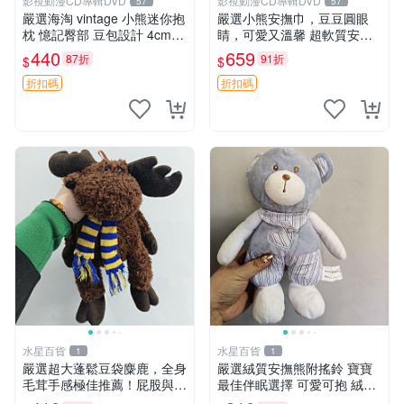
影視動漫CD專輯DVD
影視動漫CD專輯DVD
57
57
嚴選海淘 vintage 小熊迷你抱
嚴選小熊安撫巾，豆豆圓眼
枕 憶記臀部 豆包設計 4cm
睛，可愛又溫馨 超軟質安撫
高 推薦收藏 迷你豆包小熊、
巾，豆豆設計，哄睡好幫手
440
659
87折
91折
$
$
高臀部、豆袋抱枕
約克豆豆眼安撫巾 數碼豆豆
眼
折扣碼
折扣碼
水星百貨
水星百貨
1
1
嚴選超大蓬鬆豆袋麋鹿，全身
嚴選絨質安撫熊附搖鈴 寶寶
毛茸手感極佳推薦！屁股與四
最佳伴眠選擇 可愛可抱 絨毛
肢填充均勻，適合收藏與孩童
玩具 安撫熊 嬰兒用