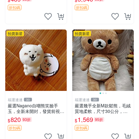
$
$
送。 成色如圖可放心購買，
ion！巴塞羅、 Origami熊、J
輕微瑕疵和臟污不影響使用。
elly
折扣碼
折扣碼
安撫熊 中古玩偶 毛
拍賣新星
拍賣新星
福運連連
福運連連
30
30
嚴選Nagano自嘲熊笑臉手
嚴選幾乎全新M款鬆熊，毛絨
玉，全新未開封，發貨前視頻
質地柔軟，尺寸30公分，做
確認，海南 廣西 貴州 嚴選N
工精緻可愛，適合收藏或贈送
820
1,569
93折
95折
$
$
agano自嘲熊笑臉手玉，全新
親友。中古使用痕跡，手感依
未開封，發貨前視頻確認，四
然優良。 鬆熊 嬰熊 毛玩偶
折扣碼
折扣碼
川 重慶 內