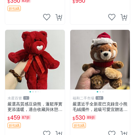
350
950
83折
$
$
箱貼 磁鐵掛件 冰箱飾品
玫瑰卷毛 郵電熊 正品
折扣碼
水星百貨
福和二手市場
1
32
嚴選高質感豆袋熊，蓬鬆厚實
嚴選近乎全新星巴克錄音小熊
更添溫暖，適合收藏與休憩。
毛絨擺件，超級可愛宜贈送掛
前胸填充飽滿，背部亦具優雅
飾 錄音小熊 毛絨擺件 贈品
459
530
87折
89折
$
$
設計。 豆袋熊 保暖 溫柔 蓬
松
折扣碼
折扣碼