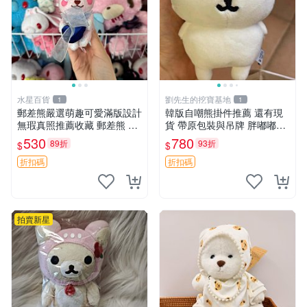
水星百貨
劉先生的挖寶基地
1
1
郵差熊嚴選萌趣可愛滿版設計
韓版自嘲熊掛件推薦 還有現
無瑕真照推薦收藏 郵差熊 熊
貨 帶原包裝與吊牌 胖嘟嘟超
抱枕 紅薯啵啵間
可愛 毛絨手感佳 小熊掛件 自
530
780
89折
93折
$
$
嘲抱枕 小熊抱枕
折扣碼
折扣碼
拍賣新星