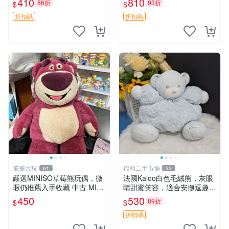
410
810
86折
93折
$
$
共賞。 麋鹿 豆袋 毛茸玩具
折扣碼
折扣碼
董爺古玩
福和二手市場
61
32
嚴選MINISO草莓熊玩偶，微
法國Kaloo白色毛絨熊，灰眼
瑕仍推薦入手收藏 中古 MINI
睛甜蜜笑容，適合安撫逗趣可
SO 草莓熊 玩具 收藏
愛，柔軟面料手感佳。14 白
450
530
89折
$
$
色安撫熊 毛絨玩具 寶寶逗樂
具
折扣碼