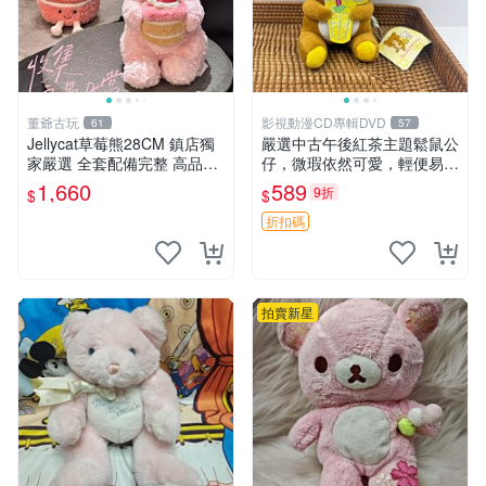
董爺古玩
影視動漫CD專輯DVD
61
57
Jellycat草莓熊28CM 鎮店獨
嚴選中古午後紅茶主題鬆鼠公
家嚴選 全套配備完整 高品質
仔，微瑕依然可愛，輕便易運
收藏好物 紋章 玩具熊 定制熊
送 二手收藏推薦 工廠直營 快
1,660
589
9折
$
$
遞到府 中古 玩偶 公仔
折扣碼
拍賣新星