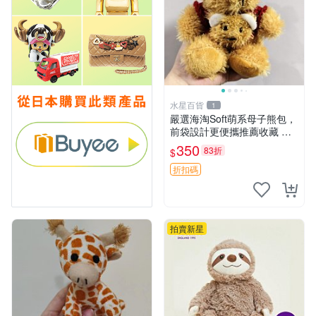
水星百貨
1
嚴選海淘Soft萌系母子熊包，
前袋設計更便攜推薦收藏 母
子熊 軟綿綿 包包
350
83折
$
折扣碼
拍賣新星