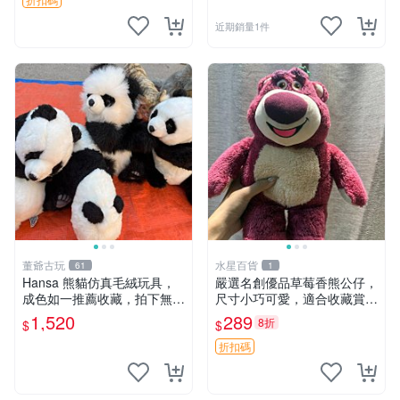
近期銷量1件
董爺古玩
水星百貨
61
1
Hansa 熊貓仿真毛絨玩具，
嚴選名創優品草莓香熊公仔，
成色如一推薦收藏，拍下無疑
尺寸小巧可愛，適合收藏賞玩
心 熊貓 毛絨玩具 收藏
30cm 玩具 公仔 草莓熊
1,520
289
8折
$
$
折扣碼