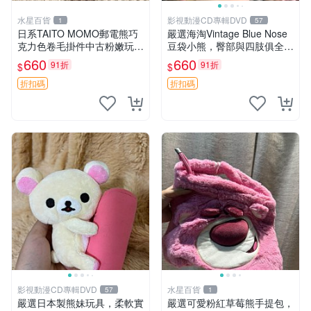
水星百貨
影視動漫CD專輯DVD
1
57
日系TAITO MOMO郵電熊巧
嚴選海淘Vintage Blue Nose
克力色卷毛掛件中古粉嫩玩偶
豆袋小熊，臀部與四肢俱全，
微瑕推薦 postpet momo 郵
坐高11公分，附原盒與吊牌
660
660
91折
91折
$
$
電熊 中古玩偶
收藏。藍鼻子小熊，值得擁有
玩具 憶熊
折扣碼
折扣碼
影視動漫CD專輯DVD
水星百貨
57
1
嚴選日本製熊妹玩具，柔軟實
嚴選可愛粉紅草莓熊手提包，