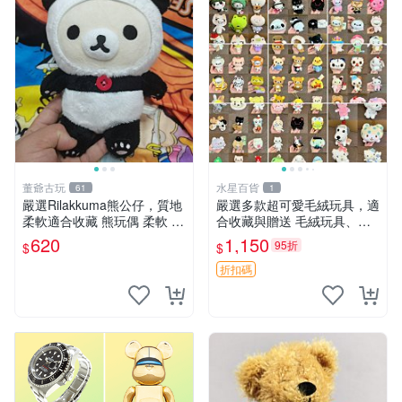
董爺古玩
水星百貨
61
1
嚴選Rilakkuma熊公仔，質地
嚴選多款超可愛毛絨玩具，適
柔軟適合收藏 熊玩偶 柔軟 公
合收藏與贈送 毛絨玩具、抱
仔 收藏
枕、公仔
620
1,150
95折
$
$
折扣碼