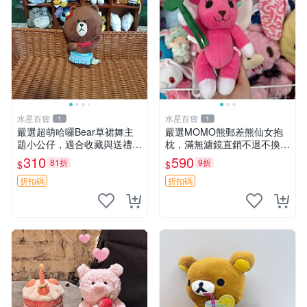
水星百貨
水星百貨
1
1
嚴選超萌哈囉Bear草裙舞主
嚴選MOMO熊郵差熊仙女抱
題小公仔，適合收藏與送禮 1
枕，滿無濾鏡直銷不退不換
00 克 哈囉Bear 草裙舞
經典造型可愛必備 紅薯啵啵
310
590
81折
9折
$
$
間抱枕 抱枕 時尚
折扣碼
折扣碼