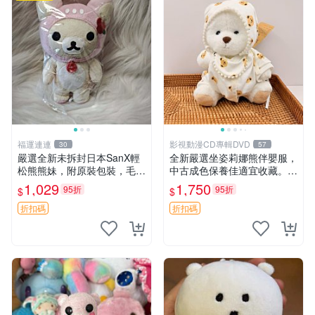
福運連連
影視動漫CD專輯DVD
30
57
嚴選全新未拆封日本SanX輕
全新嚴選坐姿莉娜熊伴嬰服，
松熊熊妹，附原裝包裝，毛絨
中古成色保養佳適宜收藏。無
質地極佳，細膩可愛，推薦收
盒子但品質完好，快速出貨。
1,029
1,750
95折
95折
$
$
藏兼送禮，適合女性好友或家
建議入手！ 中古 玩偶 滬漫
人，限量釋出。鬆熊、熊玩
折扣碼
折扣碼
偶、收藏品