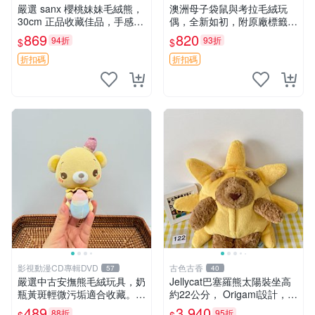
嚴選 sanx 櫻桃妹妹毛絨熊，
澳洲母子袋鼠與考拉毛絨玩
30cm 正品收藏佳品，手感極
偶，全新如初，附原廠標籤，
軟，適合贈送與收藏 櫻桃妹
手感極軟，適合贈送親朋好
869
820
94折
93折
$
$
妹、sanx、毛絨熊
友。袋鼠與考拉正版，精緻尺
寸，適合作為收藏或家飾擺
折扣碼
折扣碼
設，增添暖意。 母子、袋
鼠、
影視動漫CD專輯DVD
古色古香
57
40
嚴選中古安撫熊毛絨玩具，奶
Jellycat巴塞羅熊太陽裝坐高
瓶黃斑輕微污垢適合收藏。默
約22公分， Origami設計，來
認兩日發貨，全國快遞隨機派
自越南。嚴選 Recommendat
489
3,940
88折
95折