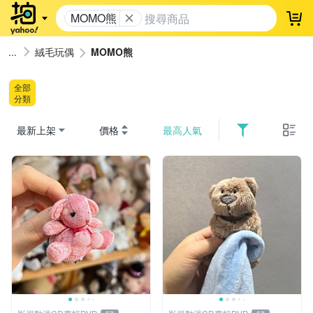
MOMO熊
登
絨毛玩偶
MOMO熊
全部
分類
最新上架
價格
最高人氣