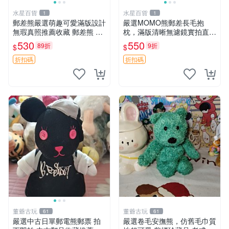
水星百貨
水星百貨
1
1
郵差熊嚴選萌趣可愛滿版設計
嚴選MOMO熊郵差長毛抱
無瑕真照推薦收藏 郵差熊 熊
枕，滿版清晰無濾鏡實拍直
抱枕 紅薯啵啵間
銷。每周新品到貨，不容錯
530
550
89折
9折
$
$
過！ 郵差熊 長毛 抱枕
折扣碼
折扣碼
董爺古玩
董爺古玩
61
61
嚴選中古日單郵電熊郵票 拍
嚴選卷毛安撫熊，仿舊毛巾質