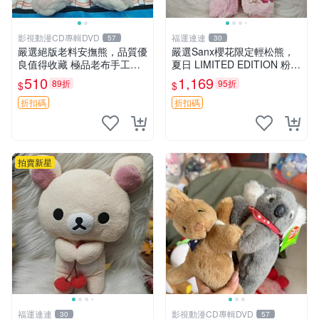
影視動漫CD專輯DVD
福運連連
57
30
嚴選絕版老料安撫熊，品質優
嚴選Sanx櫻花限定輕松熊，
良值得收藏 極品老布手工安
夏日 LIMITED EDITION 粉色
撫搖鈴玩具，適合哄睡寶貝
毛絨熊，背有拉鏈設計，肚內
510
1,169
89折
95折
$
$
超柔老料搖鈴熊，專為孩子設
填充豆袋，精致工藝呈現，狀
計的安心伴護 推薦絕版老布
態如新，適合收藏與送人 櫻
折扣碼
折扣碼
製工藝搖鈴熊，可當作童
花、
拍賣新星
福運連連
影視動漫CD專輯DVD
30
57