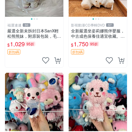
福運連連
影視動漫CD專輯DVD
30
57
嚴選全新未拆封日本SanX輕
全新嚴選坐姿莉娜熊伴嬰服，
松熊熊妹，附原裝包裝，毛絨
中古成色保養佳適宜收藏。無
質地極佳，細膩可愛，推薦收
盒子但品質完好，快速出貨。
1,029
1,750
95折
95折
$
$
藏兼送禮，適合女性好友或家
建議入手！ 中古 玩偶 滬漫
人，限量釋出。鬆熊、熊玩
折扣碼
折扣碼
偶、收藏品