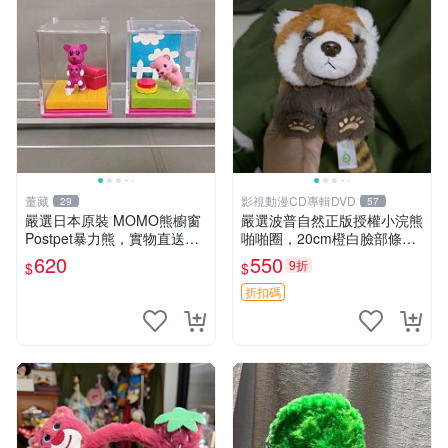
董藏
影視動漫CD專輯DVD
29
57
嚴選日本原裝 MOMO熊櫥窗
嚴選波普自然正版授權小浣熊
Postpet暴力熊，實物直送新
啪啪圈，20cm橙白臉部條紋
臺灣。MOMO熊 暴力熊 熊貓
清晰，毛絨超萌贈品推薦。
620
550
9折
$
$
櫥窗
小浣熊 波普 圈環
折扣碼