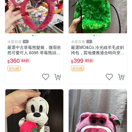
水星百貨
水星百貨
1
1
嚴選中古草莓熊髮箍，微瑕依
嚴選MO&Co.冷光綠羊毛皮斜
然可愛可人 6095 草莓熊頭飾
挎包，質地優雅適合時尚穿搭
中古髮圈 熊寶 寶寶 娃娃熊髮
冷光綠 皮包 斜挎包
360
399
84折
85折
$
$
箍 中古收藏 玩具髮夾
折扣碼
折扣碼