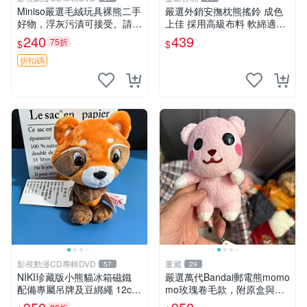
Miniso嚴選毛絨玩具裸熊二手
嚴選外銷安撫枕熊搖鈴 成色
好物，浮灰污漬可接受。請詳
上佳 採用高級布料 軟綿適合
閱照片再下單，售出不退不
收藏 安心選購 安撫枕 熊玩具
240
439
75折
$
$
換。全新品相收藏推薦。 裸
搖鈴
熊 毛絨玩具 收藏
折扣碼
影視動漫CD專輯DVD
董藏
57
29
NIKI珍藏版小熊貓冰箱磁鐵
嚴選萬代Bandai郵電熊momo
配備專屬吊牌及豆綁繩 12cm
mo玫瑰卷毛款，附原盒與吊
廢品嚴選 好評推薦 小熊貓冰
牌，粉嫩可愛入手即柔軟～