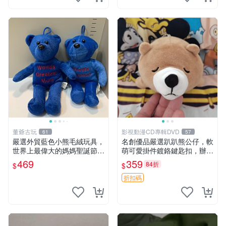
董爺古玩
影視動漫CD專輯DVD
61
57
嚴選外貿藍色小熊毛絨玩具，
名創優品嚴選趴趴熊公仔，軟
世界上最偉大的媽媽聖誕節推
萌可愛掛件鍍鉻鍵匙扣，辦公
薦禮物 五角星 兒童玩具 母親
放松好選擇 趴趴熊 鍍鉻鍵匙
469
359
84折
$
$
節
扣 萬用掛件
折扣碼