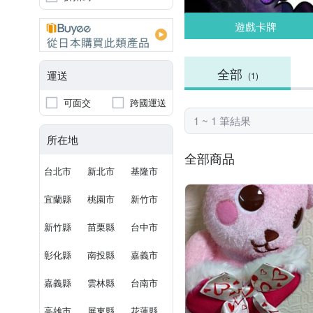
遊戲卡牌
全部
運送
(1)
可面交
跨國運送
1 ~ 1 筆結果
所在地
全部商品
台北市
新北市
基隆市
宜蘭縣
桃園市
新竹市
新竹縣
苗栗縣
台中市
彰化縣
南投縣
嘉義市
嘉義縣
雲林縣
台南市
高雄市
屏東縣
花蓮縣