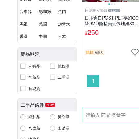
桃樂斯收藏鋪
台東縣
澎湖縣
金門
4334
日本進口POST PET夢幻CO
MOMO熊精美玩偶娃娃30c
馬祖
美國
加拿大
m
250
$
香港
中國
日本
競標
剩9天
商品狀況
直購品
競標品
全新品
二手品
1
有現貨
二手品條件
NEW
福利品
近全新
八成新
出清品