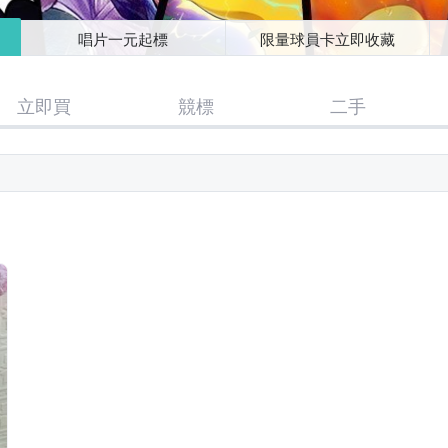
唱片一元起標
限量球員卡立即收藏
立即買
競標
二手