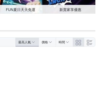
FUN夏日天天免運
新賣家享優惠
最高人氣
價格
時間