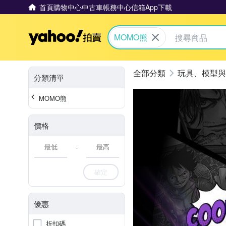
首頁
購物中心
中古車
帳務中心
信箱
App下載
Yahoo拍賣
MOMO熊
玩具、模型與
分類清單
MOMO熊
價格
-
確定
優惠
折扣碼