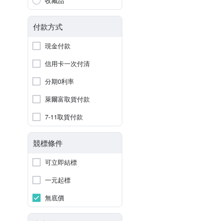
收藏品
付款方式
現金付款
信用卡一次付清
分期0利率
萊爾富取貨付款
7-11取貨付款
競標條件
可立即結標
一元起標
無底價