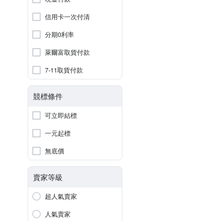
信用卡一次付清
分期0利率
萊爾富取貨付款
7-11取貨付款
競標條件
可立即結標
一元起標
無底價
賣家等級
超人氣賣家
人氣賣家