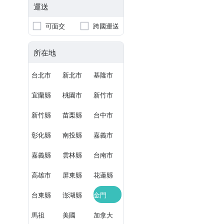
運送
可面交
跨國運送
所在地
台北市
新北市
基隆市
宜蘭縣
桃園市
新竹市
新竹縣
苗栗縣
台中市
彰化縣
南投縣
嘉義市
嘉義縣
雲林縣
台南市
高雄市
屏東縣
花蓮縣
台東縣
澎湖縣
金門
馬祖
美國
加拿大