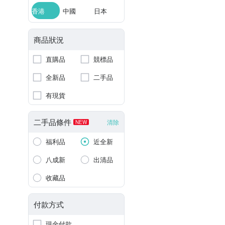
香港
中國
日本
商品狀況
直購品
競標品
全新品
二手品
有現貨
二手品條件
清除
NEW
福利品
近全新
八成新
出清品
收藏品
付款方式
現金付款