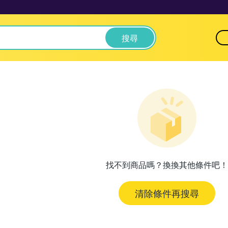
搜尋
找不到商品嗎？換換其他條件吧！
清除條件再搜尋