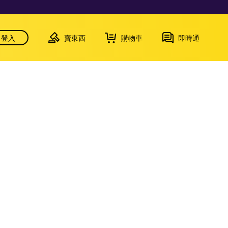
登入
賣東西
購物車
即時通