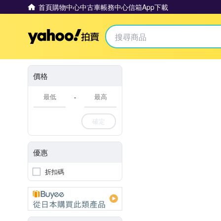
首頁
購物中心
中古車
帳務中心
信箱
App下載
Yahoo拍賣
價格
-
確定
優惠
折扣碼