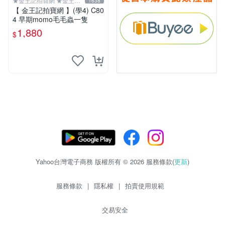
★金王記拍寶網 ★金王記
1638
拍寶趣
【 金王記拍寶網 】(學4) C80
4 早期momo毛毛蟲一隻
1,880
$
Yahoo台灣電子商務 版權所有 © 2026 服務條款(
更新
)
服務條款
|
隱私權
|
拍賣使用規範
交易安全