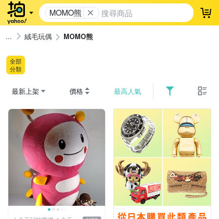
MOMO熊
登
絨毛玩偶
MOMO熊
全部
分類
最新上架
價格
最高人氣