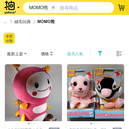
MOMO熊
登
絨毛玩偶
MOMO熊
全部
分類
最新上架
價格
最高人氣