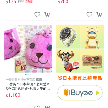
175
700
$300
59折
$
$
一番街日系禮物專賣店
87
一番街＊日本帶回＊超可愛M
OMO趴趴娃娃~只賣大隻的1
號~單隻價～生日禮物
1,180
$