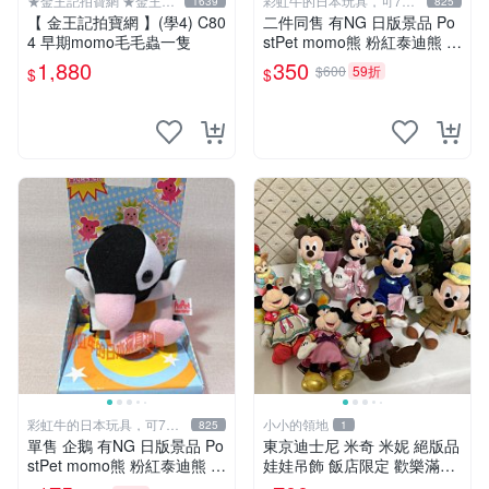
★金王記拍寶網 ★金王記
彩虹牛的日本玩具，可7取
1639
825
拍寶趣
付
【 金王記拍寶網 】(學4) C80
二件同售 有NG 日版景品 Po
4 早期momo毛毛蟲一隻
stPet momo熊 粉紅泰迪熊 妹
妹 comomo 企鵝 娃娃 布偶
1,880
350
$600
59折
$
$
手指頭 娃娃
彩虹牛的日本玩具，可7取
小小的領地
825
1
付
單售 企鵝 有NG 日版景品 Po
東京迪士尼 米奇 米妮 絕版品
stPet momo熊 粉紅泰迪熊 娃
娃娃吊飾 飯店限定 歡樂滿人
娃 布偶 手指頭 娃娃
間 復活節