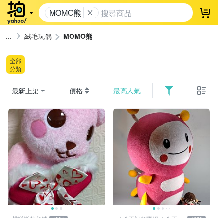
MOMO熊
登
絨毛玩偶
MOMO熊
全部
分類
最新上架
價格
最高人氣