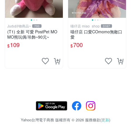
Judy好物商品~
喵仔店 miao_shop
700
3167
(T1) 全新 可愛 PostPet MO
喵仔店 口愛COmomo無敵口
MO熊玩偶/吊飾~90元~
愛
109
700
$
$
Yahoo台灣電子商務 版權所有 © 2026 服務條款(
更新
)