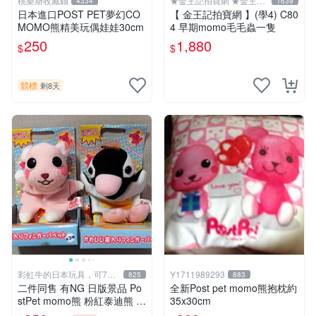
桃樂斯收藏鋪
★金王記拍寶網 ★金王記
4334
1639
拍寶趣
日本進口POST PET夢幻CO
【 金王記拍寶網 】(學4) C80
MOMO熊精美玩偶娃娃30cm
4 早期momo毛毛蟲一隻
250
1,880
$
$
競標
剩8天
彩虹牛的日本玩具，可7取
Y1711989293
825
883
付
二件同售 有NG 日版景品 Po
全新Post pet momo熊抱枕約
stPet momo熊 粉紅泰迪熊 妹
35x30cm
妹 comomo 企鵝 娃娃 布偶