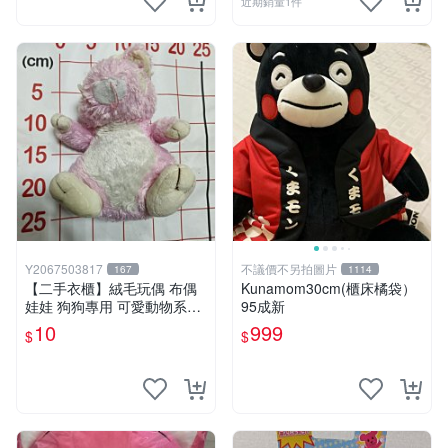
近期銷量1件
Y2067503817
不議價不另拍圖片
167
1114
【二手衣櫃】絨毛玩偶 布偶
Kunamom30cm(櫃床橘袋）
娃娃 狗狗專用 可愛動物系列
95成新
耐咬耐磨玩具 玩偶 粉紅熊寵
10
999
$
$
物玩具 1120929