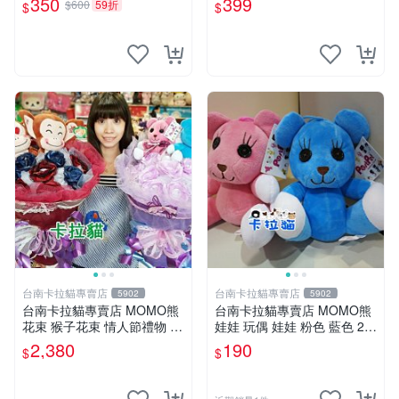
350
399
$600
59折
$
$
手指頭 娃娃
台南卡拉貓專賣店
台南卡拉貓專賣店
5902
5902
台南卡拉貓專賣店 MOMO熊
台南卡拉貓專賣店 MOMO熊
花束 猴子花束 情人節禮物 二
娃娃 玩偶 娃娃 粉色 藍色 2色
選一 可繡字 可今天寄明天到
分售
2,380
190
$
$