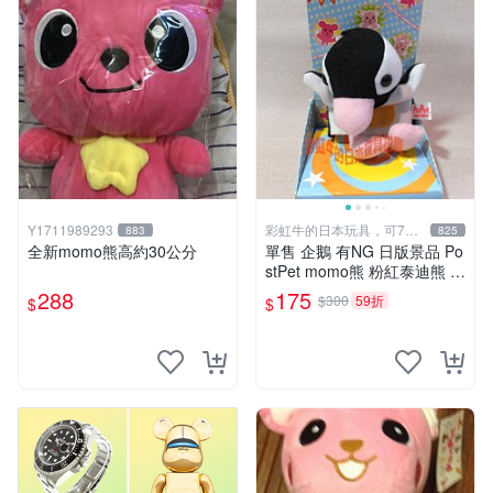
Y1711989293
彩虹牛的日本玩具，可7取
883
825
付
全新momo熊高約30公分
單售 企鵝 有NG 日版景品 Po
stPet momo熊 粉紅泰迪熊 娃
娃 布偶 手指頭 娃娃
288
175
$300
59折
$
$