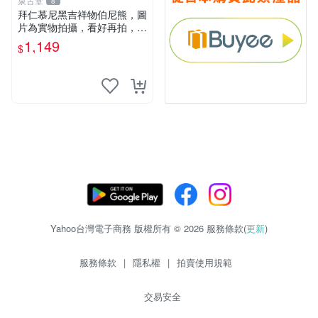
泉古堂
8
拜仁慕尼黑吉祥物伯尼熊，圖
片為實物拍攝，看好再拍，不
退不換-187978
1,149
$
Yahoo台灣電子商務 版權所有 © 2026 服務條款(
更新
)
服務條款
|
隱私權
|
拍賣使用規範
交易安全