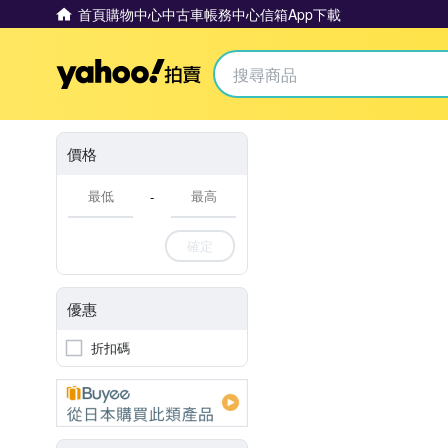
首頁
購物中心
中古車
帳務中心
信箱
App下載
Yahoo拍賣
價格
-
確定
優惠
折扣碼