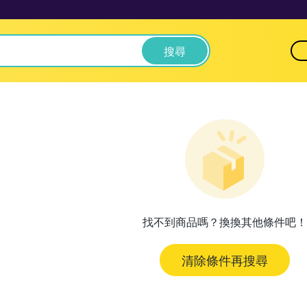
搜尋
找不到商品嗎？換換其他條件吧！
清除條件再搜尋