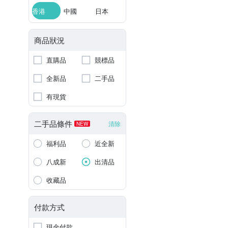
香港
中國
日本
商品狀況
直購品
競標品
全新品
二手品
有現貨
二手品條件
清除
NEW
福利品
近全新
八成新
出清品
收藏品
付款方式
現金付款