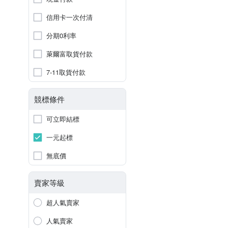
信用卡一次付清
分期0利率
萊爾富取貨付款
7-11取貨付款
競標條件
可立即結標
一元起標
無底價
賣家等級
超人氣賣家
人氣賣家