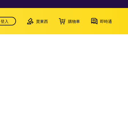
登入
賣東西
購物車
即時通