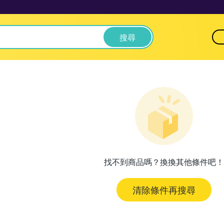
搜尋
找不到商品嗎？換換其他條件吧！
清除條件再搜尋