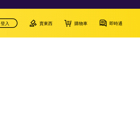
登入
賣東西
購物車
即時通