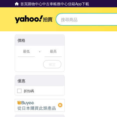
首頁
購物中心
中古車
帳務中心
信箱
App下載
Yahoo拍賣
價格
-
確定
優惠
折扣碼