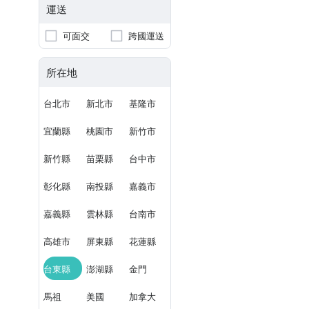
運送
可面交
跨國運送
所在地
台北市
新北市
基隆市
宜蘭縣
桃園市
新竹市
新竹縣
苗栗縣
台中市
彰化縣
南投縣
嘉義市
嘉義縣
雲林縣
台南市
高雄市
屏東縣
花蓮縣
台東縣
澎湖縣
金門
馬祖
美國
加拿大