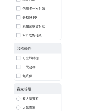
信用卡一次付清
分期0利率
萊爾富取貨付款
7-11取貨付款
競標條件
可立即結標
一元起標
無底價
賣家等級
超人氣賣家
人氣賣家