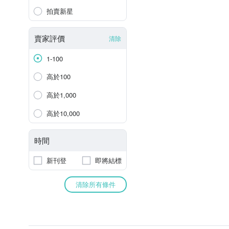
拍賣新星
賣家評價
清除
1-100
高於100
高於1,000
高於10,000
時間
新刊登
即將結標
清除所有條件