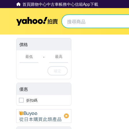
首頁
購物中心
中古車
帳務中心
信箱
App下載
Yahoo拍賣
價格
-
確定
優惠
折扣碼