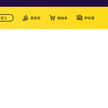
登入
賣東西
購物車
即時通