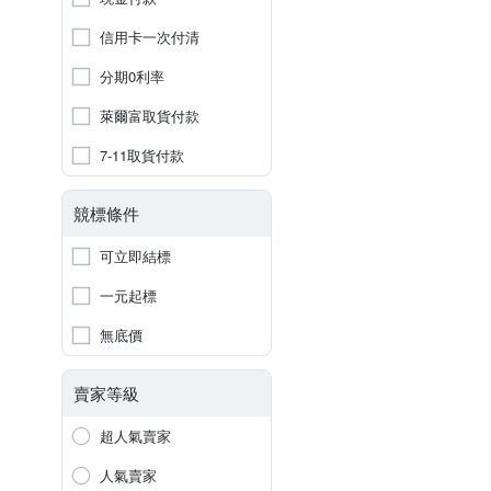
信用卡一次付清
分期0利率
萊爾富取貨付款
7-11取貨付款
競標條件
可立即結標
一元起標
無底價
賣家等級
超人氣賣家
人氣賣家