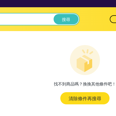
搜尋
找不到商品嗎？換換其他條件吧！
清除條件再搜尋