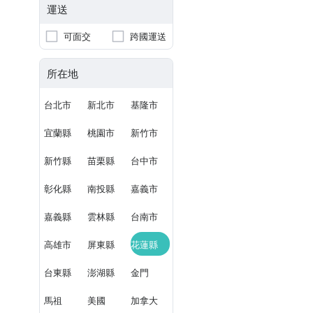
運送
可面交
跨國運送
所在地
台北市
新北市
基隆市
宜蘭縣
桃園市
新竹市
新竹縣
苗栗縣
台中市
彰化縣
南投縣
嘉義市
嘉義縣
雲林縣
台南市
高雄市
屏東縣
花蓮縣
台東縣
澎湖縣
金門
馬祖
美國
加拿大