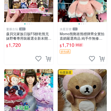
董爺古玩
水星百貨
61
1
森貝兒家族日版FS餅乾熊兄
Momo熊郵差熊標牌齊全實拍
妹野餐專用裝嚴選全新未開
直銷嚴選商品 純手作無修圖
封，包含兩組大童款紙盒裝，
可收藏 郵差熊 Momo熊 標牌
1,720
1,710
95折
$
$
適合收藏與分享。 餅乾熊兄
商品
妹、野餐、收藏
折扣碼
拍賣新星