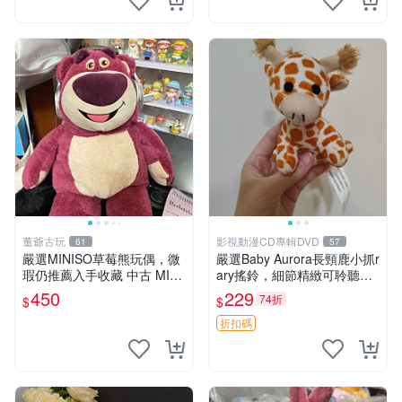
董爺古玩
影視動漫CD專輯DVD
61
57
嚴選MINISO草莓熊玩偶，微
嚴選Baby Aurora長頸鹿小抓r
瑕仍推薦入手收藏 中古 MINI
ary搖鈴，細節精緻可聆聽清
SO 草莓熊 玩具 收藏
脆鈴音 軟萌可愛 定制紀念 金
450
229
74折
$
$
屬搖鈴 新手媽咪推薦 長頸鹿
抓rary 搖鈴
折扣碼