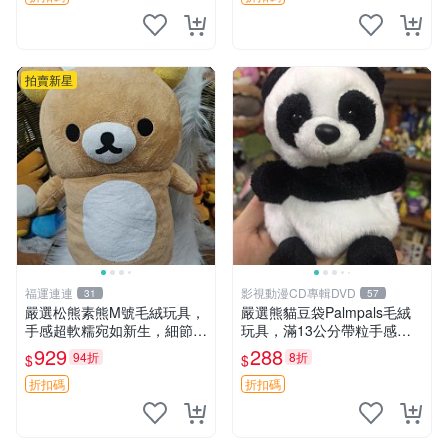
拍賣新星
福運連連
影視動漫CD專輯DVD
31
57
嚴選松熊素熊M號毛絨玩具，
嚴選熊貓豆袋Palmpals毛絨
手感超軟糯宛如新生，細節精
玩具，滿13公分帶粒手感極
緻完美無瑕，推薦送禮或珍
佳，電影主題周邊推薦 熊貓
929
288
94折
8折
$
$
藏，中古狀態保養得宜。 松
Palmpals 毛絨玩具 豆袋 劇場
熊 素熊 毛絨doll
版周邊
折扣碼
折扣碼