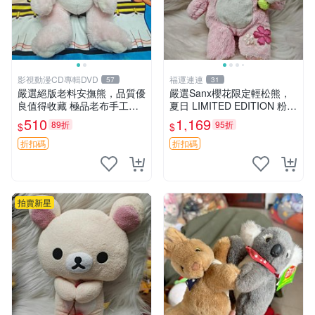
影視動漫CD專輯DVD
福運連連
57
31
嚴選絕版老料安撫熊，品質優
嚴選Sanx櫻花限定輕松熊，
良值得收藏 極品老布手工安
夏日 LIMITED EDITION 粉色
撫搖鈴玩具，適合哄睡寶貝
毛絨熊，背有拉鏈設計，肚內
510
1,169
89折
95折
$
$
超柔老料搖鈴熊，專為孩子設
填充豆袋，精致工藝呈現，狀
計的安心伴護 推薦絕版老布
態如新，適合收藏與送人 櫻
折扣碼
折扣碼
製工藝搖鈴熊，可當作童
花、
拍賣新星