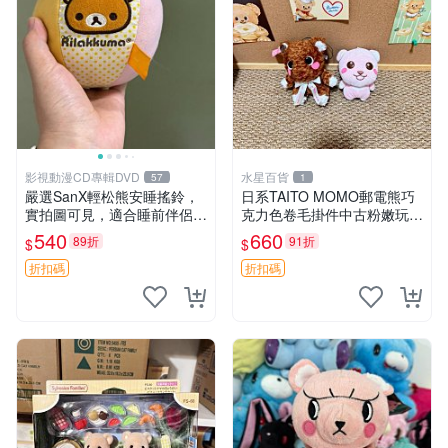
影視動漫CD專輯DVD
水星百貨
57
1
嚴選SanX輕松熊安睡搖鈴，
日系TAITO MOMO郵電熊巧
實拍圖可見，適合睡前伴侶，
克力色卷毛掛件中古粉嫩玩偶
Picks安撫好物 0325 懸吊 電
微瑕推薦 postpet momo 郵
540
660
89折
91折
$
$
腦
電熊 中古玩偶
折扣碼
折扣碼