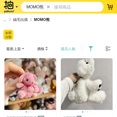
MOMO熊
登
絨毛玩偶
MOMO熊
全部
分類
最新上架
價格
最高人氣