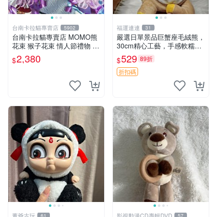
台南卡拉貓專賣店
福運連連
5902
31
台南卡拉貓專賣店 MOMO熊
嚴選日單景品巨蟹座毛絨熊，
花束 猴子花束 情人節禮物 二
30cm精心工藝，手感軟糯推
選一 可繡字 可今天寄明天到
薦收藏送人 巨蟹座 毛絨玩具
2,380
529
89折
$
$
精緻做工
折扣碼
董爺古玩
影視動漫CD專輯DVD
61
57