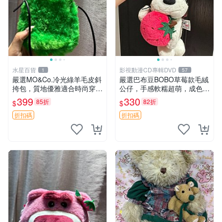
水星百貨
影視動漫CD專輯DVD
1
57
嚴選MO&Co.冷光綠羊毛皮斜
嚴選巴布豆BOBO草莓款毛絨
挎包，質地優雅適合時尚穿搭
公仔，手感軟糯超萌，成色優
冷光綠 皮包 斜挎包
良適合作為收藏品或包包配
399
330
85折
82折
$
$
飾。可視頻確認詳情。 巴布
豆 BOBO 草莓 毛絨公仔 收藏
折扣碼
折扣碼
包配飾