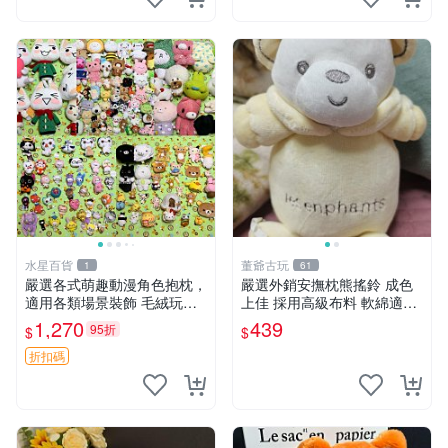
水星百貨
董爺古玩
1
61
嚴選各式萌趣動漫角色抱枕，
嚴選外銷安撫枕熊搖鈴 成色
適用各類場景裝飾 毛絨玩
上佳 採用高級布料 軟綿適合
具、卡通抱枕、趣味玩偶
收藏 安心選購 安撫枕 熊玩具
1,270
439
95折
$
$
搖鈴
折扣碼