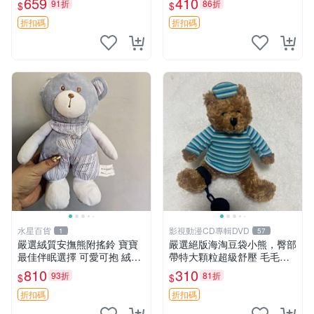
659
410
91折
86折
$
$
約克豆豆眼安撫巾 數碼豆豆
共賞。 麋鹿 豆袋 毛茸玩具
眼
折扣碼
折扣碼
水星百貨
影視動漫CD專輯DVD
1
57
嚴選絨質安撫熊附搖鈴 寶寶
嚴選絕版海淘豆袋小熊，臀部
最佳伴眠選擇 可愛可抱 絨毛
帶特大顆粒超級舒壓 毛毛摸
玩具 安撫熊 嬰兒用
起來格外順滑適合收藏 100%
810
310
93折
81折
$
$
棉質 豆袋枕 豆袋、抱枕、小
熊
折扣碼
折扣碼