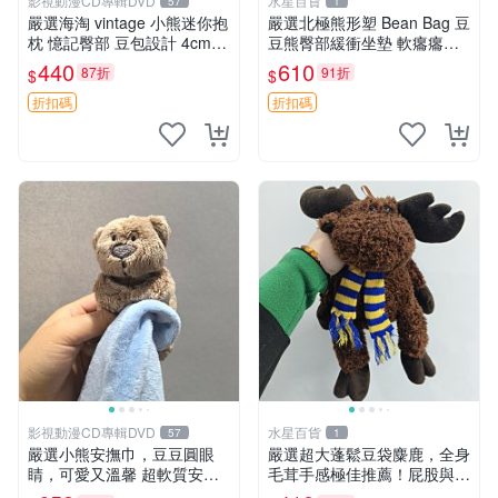
影視動漫CD專輯DVD
水星百貨
57
1
嚴選海淘 vintage 小熊迷你抱
嚴選北極熊形塑 Bean Bag 豆
枕 憶記臀部 豆包設計 4cm
豆熊臀部緩衝坐墊 軟癟癟舒
高 推薦收藏 迷你豆包小熊、
壓設計 保暖又實用 適合久坐
440
610
87折
91折
$
$
高臀部、豆袋抱枕
放松 推薦居家使用 RUSS系
列 豆豆熊屁屁坐墊 3D顆粒結
折扣碼
折扣碼
構
影視動漫CD專輯DVD
水星百貨
57
1
嚴選小熊安撫巾，豆豆圓眼
嚴選超大蓬鬆豆袋麋鹿，全身
睛，可愛又溫馨 超軟質安撫
毛茸手感極佳推薦！屁股與四
巾，豆豆設計，哄睡好幫手
肢填充均勻，適合收藏與孩童