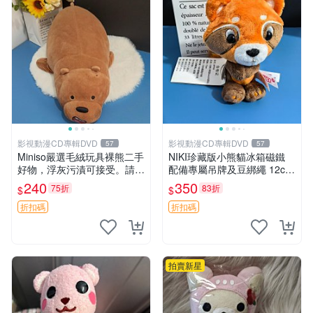
影視動漫CD專輯DVD
影視動漫CD專輯DVD
57
57
Miniso嚴選毛絨玩具裸熊二手
NIKI珍藏版小熊貓冰箱磁鐵
好物，浮灰污漬可接受。請詳
配備專屬吊牌及豆綁繩 12cm
閱照片再下單，售出不退不
廢品嚴選 好評推薦 小熊貓冰
240
350
75折
83折
$
$
換。全新品相收藏推薦。 裸
箱貼 磁鐵掛件 冰箱飾品
熊 毛絨玩具 收藏
折扣碼
折扣碼
拍賣新星