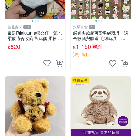
董爺古玩
水星百貨
61
1
嚴選Rilakkuma熊公仔，質地
嚴選多款超可愛毛絨玩具，適
柔軟適合收藏 熊玩偶 柔軟 公
合收藏與贈送 毛絨玩具、抱
仔 收藏
枕、公仔
620
1,150
95折
$
$
折扣碼
拍賣新星