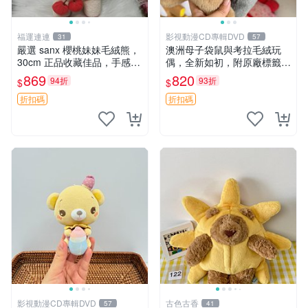
福運連連
影視動漫CD專輯DVD
31
57
嚴選 sanx 櫻桃妹妹毛絨熊，
澳洲母子袋鼠與考拉毛絨玩
30cm 正品收藏佳品，手感極
偶，全新如初，附原廠標籤，
軟，適合贈送與收藏 櫻桃妹
手感極軟，適合贈送親朋好
869
820
94折
93折
$
$
妹、sanx、毛絨熊
友。袋鼠與考拉正版，精緻尺
寸，適合作為收藏或家飾擺
折扣碼
折扣碼
設，增添暖意。 母子、袋
鼠、
影視動漫CD專輯DVD
古色古香
57
41