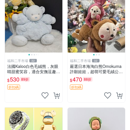
福和二手市場
福和二手市場
32
32
法國Kaloo白色毛絨熊，灰眼
嚴選日本海淘白熊Omokuma
睛甜蜜笑容，適合安撫逗趣可
許願娃娃，超萌可愛毛絨公仔
愛，柔軟面料手感佳。14 白
推薦收藏 白熊 Omokuma 毛
530
470
89折
88折
$
$
色安撫熊 毛絨玩具 寶寶逗樂
絨玩具 偽裝娃娃 玩具擺飾
具
折扣碼
折扣碼