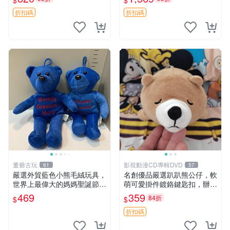
$
$
agano自嘲熊笑臉手玉，全新
親友。中古使用痕跡，手感依
未開封，發貨前視頻確認，四
然優良。 鬆熊 嬰熊 毛玩偶
折扣碼
折扣碼
川 重慶 內
董爺古玩
影視動漫CD專輯DVD
61
57
嚴選外貿藍色小熊毛絨玩具，
名創優品嚴選趴趴熊公仔，軟
世界上最偉大的媽媽聖誕節推
萌可愛掛件鍍鉻鍵匙扣，辦公
薦禮物 五角星 兒童玩具 母親
放松好選擇 趴趴熊 鍍鉻鍵匙
469
359
84折
$
$
節
扣 萬用掛件
折扣碼