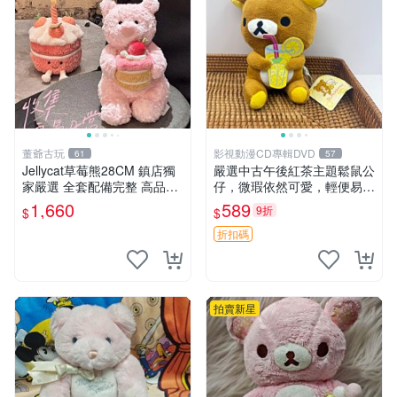
董爺古玩
影視動漫CD專輯DVD
61
57
Jellycat草莓熊28CM 鎮店獨
嚴選中古午後紅茶主題鬆鼠公
家嚴選 全套配備完整 高品質
仔，微瑕依然可愛，輕便易運
收藏好物 紋章 玩具熊 定制熊
送 二手收藏推薦 工廠直營 快
1,660
589
9折
$
$
遞到府 中古 玩偶 公仔
折扣碼
拍賣新星