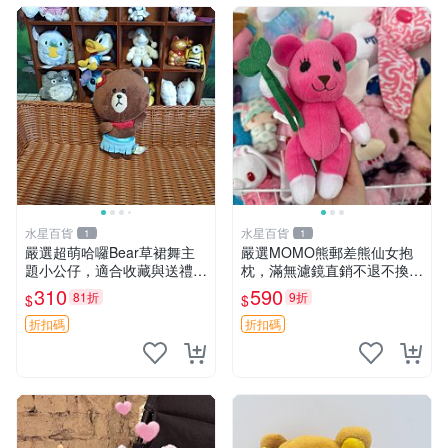
水星百貨
水星百貨
1
1
嚴選超萌哈囉Bear草裙舞主
嚴選MOMO熊郵差熊仙女抱
題小公仔，適合收藏與送禮 1
枕，滿無濾鏡直銷不退不換
00 克 哈囉Bear 草裙舞
經典造型可愛必備 紅薯啵啵
310
590
81折
9折
$
$
間抱枕 抱枕 時尚
折扣碼
折扣碼