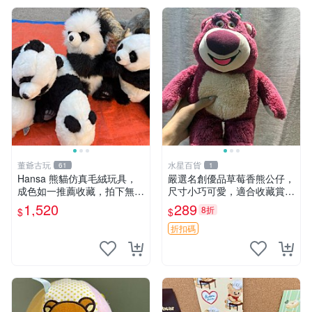
董爺古玩
水星百貨
61
1
Hansa 熊貓仿真毛絨玩具，
嚴選名創優品草莓香熊公仔，
成色如一推薦收藏，拍下無疑
尺寸小巧可愛，適合收藏賞玩
心 熊貓 毛絨玩具 收藏
30cm 玩具 公仔 草莓熊
1,520
289
8折
$
$
折扣碼