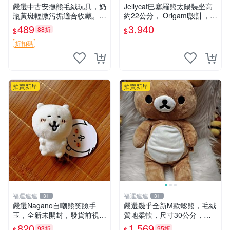
嚴選中古安撫熊毛絨玩具，奶
Jellycat巴塞羅熊太陽裝坐高
瓶黃斑輕微污垢適合收藏。默
約22公分， Origami設計，來
認兩日發貨，全國快遞隨機派
自越南。嚴選 Recommendat
489
3,940
88折
$
$
送。 成色如圖可放心購買，
ion！巴塞羅、 Origami熊、J
輕微瑕疵和臟污不影響使用。
elly
折扣碼
安撫熊 中古玩偶 毛
拍賣新星
拍賣新星
福運連連
福運連連
31
31
嚴選Nagano自嘲熊笑臉手
嚴選幾乎全新M款鬆熊，毛絨
玉，全新未開封，發貨前視頻
質地柔軟，尺寸30公分，做
確認，海南 廣西 貴州 嚴選N
工精緻可愛，適合收藏或贈送
820
1,569
93折
95折