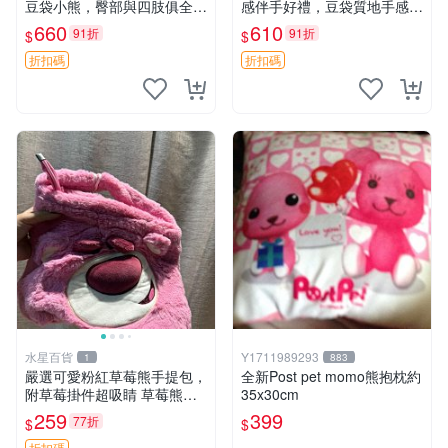
豆袋小熊，臀部與四肢俱全，
感伴手好禮，豆袋質地手感
坐高11公分，附原盒與吊牌
佳，抱枕小熊 recom 推薦 白
660
610
91折
91折
$
$
收藏。藍鼻子小熊，值得擁有
色豆袋 玩具
玩具 憶熊
折扣碼
折扣碼
水星百貨
Y1711989293
1
883
嚴選可愛粉紅草莓熊手提包，
全新Post pet momo熊抱枕約
附草莓掛件超吸睛 草莓熊手
35x30cm
提包 草莓掛件 可愛portunes
259
399
77折
$
$
e
折扣碼