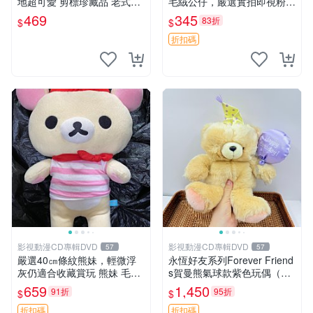
地超可愛 剪標珍藏品 老式毛
毛絨公仔，嚴選實拍即視粉絲
巾質地 安撫熊 款式
必買 公仔紙箱氣泡膜精心包
469
345
83折
$
$
裝快速發貨 輕松熊 公仔 雞毛
絨
折扣碼
影視動漫CD專輯DVD
影視動漫CD專輯DVD
57
57
嚴選40㎝條紋熊妹，輕微浮
永恆好友系列Forever Friend
灰仍適合收藏賞玩 熊妹 毛絨
s賀曼熊氣球款紫色玩偶（鼻
玩具 浮雕熊
子稍有磨損） 中古玩具 氣球
659
1,450
91折
95折
$
$
熊 玩偶
折扣碼
折扣碼