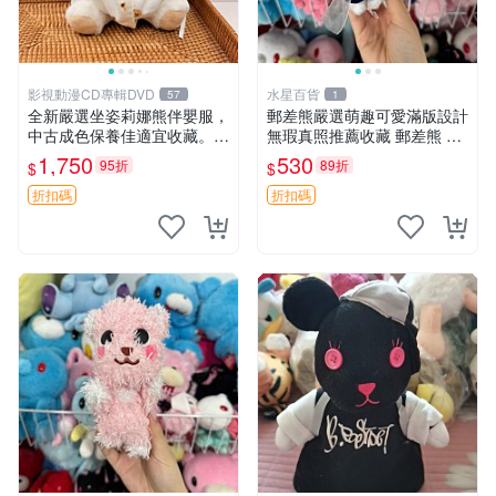
影視動漫CD專輯DVD
水星百貨
57
1
全新嚴選坐姿莉娜熊伴嬰服，
郵差熊嚴選萌趣可愛滿版設計
中古成色保養佳適宜收藏。無
無瑕真照推薦收藏 郵差熊 熊
盒子但品質完好，快速出貨。
抱枕 紅薯啵啵間
1,750
530
95折
89折
$
$
建議入手！ 中古 玩偶 滬漫
折扣碼
折扣碼