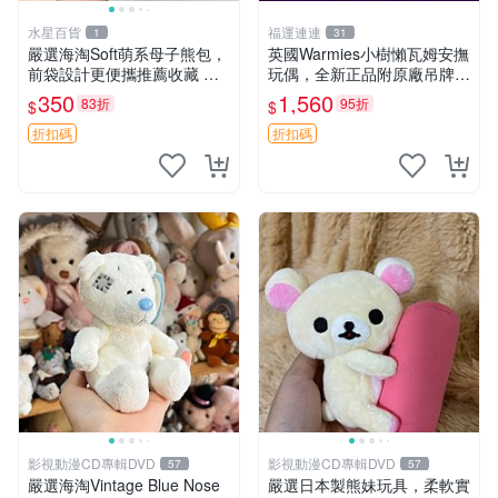
水星百貨
福運連連
1
31
嚴選海淘Soft萌系母子熊包，
英國Warmies小樹懶瓦姆安撫
前袋設計更便攜推薦收藏 母
玩偶，全新正品附原廠吊牌與
子熊 軟綿綿 包包
防塵袋，內藏薰衣草可加熱，
350
1,560
83折
95折
$
$
適合各個年齡層，冷暖兩用享
受抱抱樂趣，不容錯過嚴選好
折扣碼
折扣碼
物 溫暖 冷感
影視動漫CD專輯DVD
影視動漫CD專輯DVD
57
57
嚴選海淘Vintage Blue Nose
嚴選日本製熊妹玩具，柔軟實