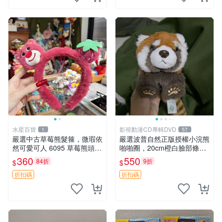
水星百貨
影視動漫CD專輯DVD
1
57
嚴選中古草莓熊髮箍，微瑕依
嚴選波普自然正版授權小浣熊
然可愛可人 6095 草莓熊頭飾
啪啪圈，20cm橙白臉部條紋
中古髮圈 熊寶 寶寶 娃娃熊髮
清晰，毛絨超萌贈品推薦。
360
550
84折
9折
$
$
箍 中古收藏 玩具髮夾
小浣熊 波普 圈環
折扣碼
折扣碼