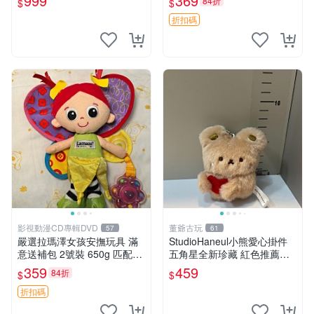
999
369
84折
$
$
折扣碼
影視動漫CD專輯DVD
董爺古玩
57
61
嚴選拉瑪澤女孩安撫玩具 滿
StudioHaneul小熊愛心掛件
意送補包 2號裝 650g 匹配嬰
五角星全新珍藏 紅色推薦收
幼童舒壓好伴侶 女孩專用 安
藏 玩具掛飾 掛件 新品
359
459
84折
$
$
心選擇 安撫玩偶 衝包 玩具
折扣碼