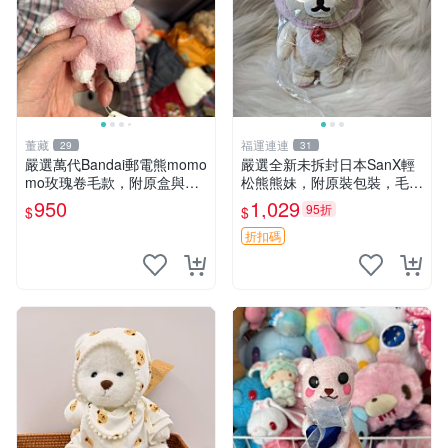
董藏
福運連連
29
31
嚴選萬代Bandai郵電熊momo
嚴選全新未拆封日本SanX輕
mo玫瑰卷毛款，附原盒與吊
松熊熊妹，附原裝包裝，毛絨
牌，粉嫩可愛入手即柔軟～
質地極佳，細膩可愛，推薦收
950
1,029
95折
$
$
玫瑰卷毛 郵電熊 正品
藏兼送禮，適合女性好友或家
人，限量釋出。鬆熊、熊玩
折扣碼
偶、收藏品