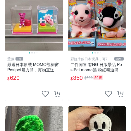
董藏
彩虹牛的日本玩具，可7取
29
825
付
嚴選日本原裝 MOMO熊櫥窗
二件同售 有NG 日版景品 Po
Postpet暴力熊，實物直送新
stPet momo熊 粉紅泰迪熊 妹
臺灣。MOMO熊 暴力熊 熊貓
妹 comomo 企鵝 娃娃 布偶
620
350
$600
59折
$
$
櫥窗
手指頭 娃娃