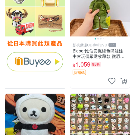
影視動漫CD專輯DVD
57
Bieber比伯安撫綠色熊娃娃
中古玩偶嚴選收藏款 微瑕輕
度使用 Bieber綠熊娃娃 中古
1,059
95折
$
玩偶 微瑕
折扣碼