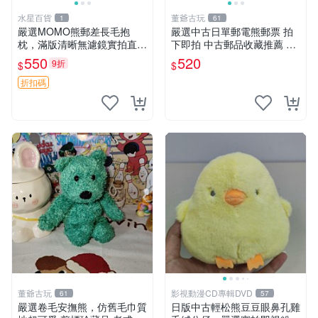
水星百貨
董爺古玩
1
61
嚴選MOMO熊郵差長毛抱
嚴選中古日單郵電熊郵票 拍
枕，滿版清晰無濾鏡實拍直
下即拍 中古郵品收藏推薦 郵
銷。每周新品到貨，不容錯
票 郵電熊 日本
550
520
9折
$
$
過！ 郵差熊 長毛 抱枕
折扣碼
董爺古玩
影視動漫CD專輯DVD
61
57
嚴選卷毛安撫熊，仿舊毛巾質
日版中古輕松熊豆豆眼鼻孔雞