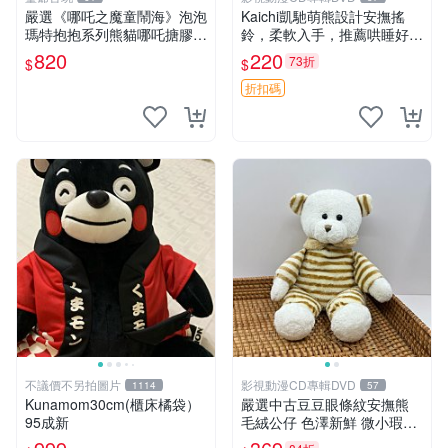
嚴選《哪吒之魔童鬧海》泡泡
Kaichi凱馳萌熊設計安撫搖
瑪特抱抱系列熊貓哪吒搪膠臉
鈴，柔軟入手，推薦哄睡好選
毛絨， STATE：如圖顯示 哪
擇 熊公仔 安撫玩具 喂食環
820
220
73折
$
$
吒 毛絨公仔 泡泡瑪特
折扣碼
不議價不另拍圖片
影視動漫CD專輯DVD
1114
57
Kunamom30cm(櫃床橘袋）
嚴選中古豆豆眼條紋安撫熊
95成新
毛絨公仔 色澤新鮮 微小瑕疵
可收藏 中古 安撫熊 條紋公仔