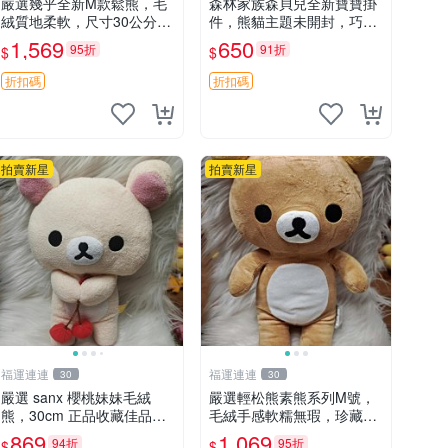
嚴選幾乎全新M款鬆熊，毛
森林家族森貝兒全新寶寶掛
絨質地柔軟，尺寸30公分，
件，熊貓主題未開封，巧克
做工精緻可愛，適合收藏或
力兔牛奶兔郁金香兔貓吉娃
1,569
650
95折
91折
$
$
贈送親友。中古使用痕跡，
娃嚴選，適合收藏 熊貓 森
手感依然優良。 鬆熊 嬰熊
林 寶寶
折扣碼
折扣碼
毛玩偶
拍賣新星
拍賣新星
福運連連
福運連連
30
30
嚴選 sanx 櫻桃妹妹毛絨
嚴選輕松熊素熊系列M號，
熊，30cm 正品收藏佳品，
毛絨手感軟糯無瑕，珍藏級
手感極軟，適合贈送與收藏
做工推薦收藏，尺寸35cm
869
1,069
94折
95折
$
$