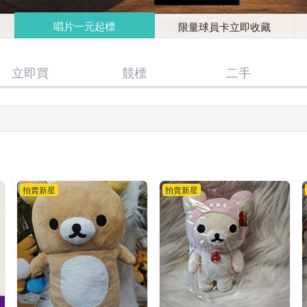
唱片一元起標
限量球員卡立即收藏
立即買
競標
二手
拍賣新星
拍賣新星