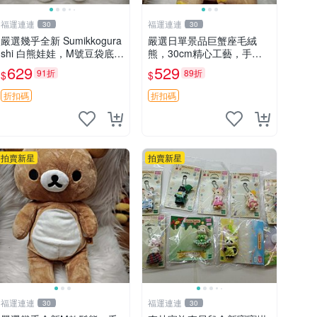
福運連連
福運連連
30
30
嚴選幾乎全新 Sumikkogura
嚴選日單景品巨蟹座毛絨
shi 白熊娃娃，M號豆袋底
熊，30cm精心工藝，手感
部，穩固不易倒，毛絨布標
軟糯推薦收藏送人 巨蟹座
629
529
91折
89折
$
$
附贈，極致軟糯手感，精工
毛絨玩具 精緻做工
細作值得典藏，尺寸24c
折扣碼
折扣碼
m，收藏佳品贈禮
拍賣新星
拍賣新星
福運連連
福運連連
30
30