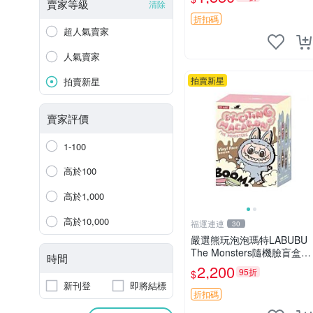
收藏品，微瑕可接受，狀態
賣家等級
清除
如圖。所見即所得，毛絨精
折扣碼
品嚴選推薦。 中古收藏
超人氣賣家
人氣賣家
拍賣新星
拍賣新星
賣家評價
1-100
高於100
高於1,000
高於10,000
福運連連
30
嚴選熊玩泡泡瑪特LABUBU
The Monsters隨機臉盲盒，
時間
萌趣馬卡龍設計 芝麻豆豆 L
2,200
95折
$
ABUBU LABUBU THE MO
新刊登
即將結標
NSTERS 橙色豆
折扣碼