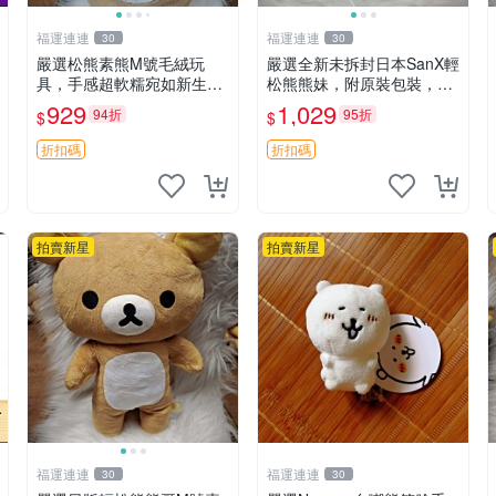
福運連連
福運連連
30
30
嚴選松熊素熊M號毛絨玩
嚴選全新未拆封日本SanX輕
具，手感超軟糯宛如新生，
松熊熊妹，附原裝包裝，毛
細節精緻完美無瑕，推薦送
絨質地極佳，細膩可愛，推
929
1,029
94折
95折
$
$
禮或珍藏，中古狀態保養得
薦收藏兼送禮，適合女性好
宜。 松熊 素熊 毛絨doll
友或家人，限量釋出。鬆
折扣碼
折扣碼
熊、熊玩偶、收藏品
拍賣新星
拍賣新星
福運連連
福運連連
30
30