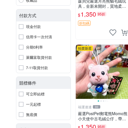
收藏品
森貝兒嚴選月亮熊貓毛絨玩
具，全新未開封，質地柔軟
適合收藏 月亮熊貓 毛絨玩
1,350
95折
$
付款方式
具 新款 儲倉直銷
折扣碼
現金付款
信用卡一次付清
分期0利率
拍賣新星
萊爾富取貨付款
7-11取貨付款
競標條件
可立即結標
一元起標
福運連連
30
嚴選PostPet郵電熊Momo熊
無底價
小天使中古毛絨公仔，帶標
牌保存完好。絕版稀有少見
1,350
95折
$