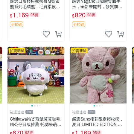
嚴選日版輕松熊熊哥M號素
嚴選Nagano自嘲熊笑臉手
熊系列毛絨熊，毛質柔軟，
玉，全新未開封，發貨前視
精緻可愛，尺寸35cm，保
頻確認，海南 廣西 貴州 嚴
1,169
820
95折
93折
$
$
存狀態優異。收藏或贈送皆
選Nagano自嘲熊笑臉手
為佳選。 中古 毛絨熊 毛玩
玉，全新未開封，發貨前視
折扣碼
折扣碼
偶
頻確認，四川 重慶 內
拍賣新星
拍賣新星
福運連連
福運連連
30
30
Chiikawa站姿飛鼠莫莫咖毛
嚴選Sanx櫻花限定輕松熊，
絨公仔日版推薦 托腮呆萌可
夏日 LIMITED EDITION 粉
愛 15cm豆袋底部 當代嚴選
色毛絨熊，背有拉鏈設計，
670
1,169
92折
95折
$
$