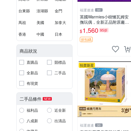
福運連連
台東縣
澎湖縣
金門
30
英國Warmies小樹懶瓦姆安
撫玩偶，全新正品附原廠吊
馬祖
美國
加拿大
牌與防塵袋，內藏薰衣草可
1,560
95折
$
加熱，適合各個年齡層，冷
香港
中國
日本
暖兩用享受抱抱樂趣，不容
折扣碼
錯過嚴選好物 溫暖 冷感
商品狀況
直購品
競標品
拍賣新星
全新品
二手品
有現貨
二手品條件
NEW
福利品
近全新
八成新
出清品
福運連連
30