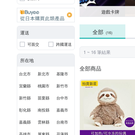
遊戲卡牌
全部
運送
(16)
可面交
跨國運送
1 ~ 16 筆結果
所在地
全部商品
台北市
新北市
基隆市
拍賣新星
宜蘭縣
桃園市
新竹市
新竹縣
苗栗縣
台中市
彰化縣
南投縣
嘉義市
嘉義縣
雲林縣
台南市
高雄市
屏東縣
花蓮縣