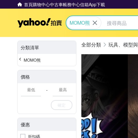
首頁
購物中心
中古車
帳務中心
信箱
App下載
Yahoo拍賣
MOMO熊
玩具、模型與
分類清單
MOMO熊
價格
-
確定
優惠
折扣碼